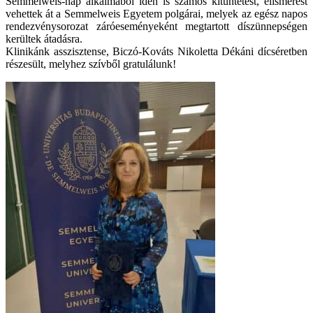
Semmelweis-nap alkalmából idén is számos kitüntetést, elismerést
vehettek át a Semmelweis Egyetem polgárai, melyek az egész napos
rendezvénysorozat záróeseményeként megtartott díszünnepségen
kerültek átadásra.
Klinikánk asszisztense, Biczó-Kováts Nikoletta Dékáni dícséretben
részesült, melyhez szívből gratulálunk!