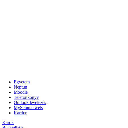
Egyetem
Neptun
Moodle
Telefonkönyv
Outlook levelezés
MySemmelweis
Karrier
Karok
Betegellátás