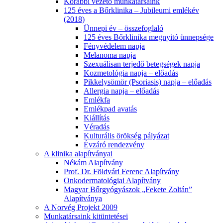
Korábbi vezető munkatársaink
125 éves a Bőrklinika – Jubileumi emlékév
(2018)
Ünnepi év – összefoglaló
125 éves Bőrklinika megnyitó ünnepsége
Fényvédelem napja
Melanoma napja
Szexuálisan terjedő betegségek napja
Kozmetológia napja – előadás
Pikkelysömör (Psoriasis) napja – előadás
Allergia napja – előadás
Emlékfa
Emlékpad avatás
Kiállítás
Véradás
Kulturális örökség pályázat
Évzáró rendezvény
A klinika alapítványai
Nékám Alapítvány
Prof. Dr. Földvári Ferenc Alapítvány
Onkodermatológiai Alapítvány
Magyar Bőrgyógyászok „Fekete Zoltán”
Alapítványa
A Norvég Projekt 2009
Munkatársaink kitüntetései