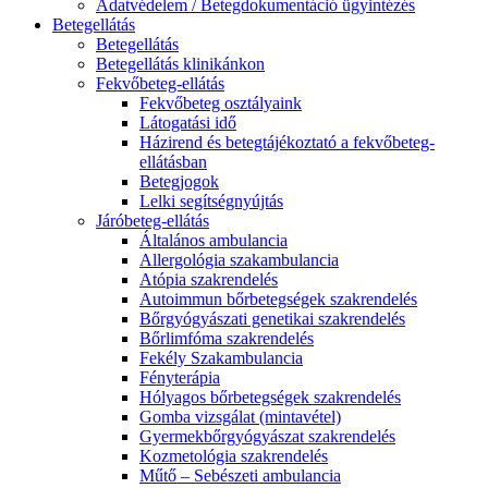
Adatvédelem / Betegdokumentáció ügyintézés
Betegellátás
Betegellátás
Betegellátás klinikánkon
Fekvőbeteg-ellátás
Fekvőbeteg osztályaink
Látogatási idő
Házirend és betegtájékoztató a fekvőbeteg-
ellátásban
Betegjogok
Lelki segítségnyújtás
Járóbeteg-ellátás
Általános ambulancia
Allergológia szakambulancia
Atópia szakrendelés
Autoimmun bőrbetegségek szakrendelés
Bőrgyógyászati genetikai szakrendelés
Bőrlimfóma szakrendelés
Fekély Szakambulancia
Fényterápia
Hólyagos bőrbetegségek szakrendelés
Gomba vizsgálat (mintavétel)
Gyermekbőrgyógyászat szakrendelés
Kozmetológia szakrendelés
Műtő – Sebészeti ambulancia