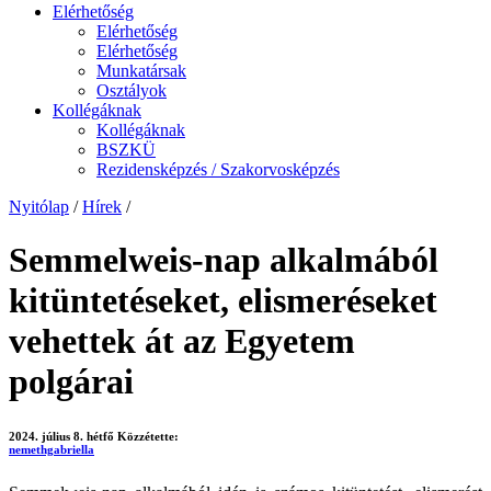
Elérhetőség
Elérhetőség
Elérhetőség
Munkatársak
Osztályok
Kollégáknak
Kollégáknak
BSZKÜ
Rezidensképzés / Szakorvosképzés
Nyitólap
/
Hírek
/
Semmelweis-nap alkalmából
kitüntetéseket, elismeréseket
vehettek át az Egyetem
polgárai
2024. július 8. hétfő
Közzétette:
nemethgabriella