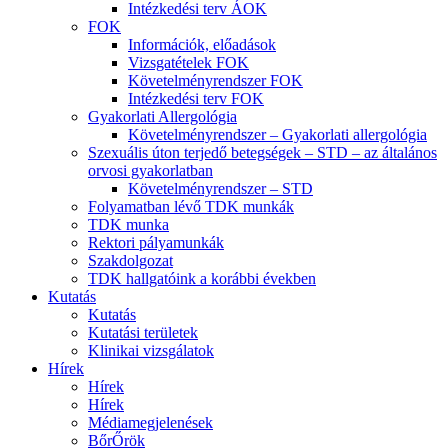
Intézkedési terv ÁOK
FOK
Információk, előadások
Vizsgatételek FOK
Követelményrendszer FOK
Intézkedési terv FOK
Gyakorlati Allergológia
Követelményrendszer – Gyakorlati allergológia
Szexuális úton terjedő betegségek – STD – az általános
orvosi gyakorlatban
Követelményrendszer – STD
Folyamatban lévő TDK munkák
TDK munka
Rektori pályamunkák
Szakdolgozat
TDK hallgatóink a korábbi években
Kutatás
Kutatás
Kutatási területek
Klinikai vizsgálatok
Hírek
Hírek
Hírek
Médiamegjelenések
BőrŐrök