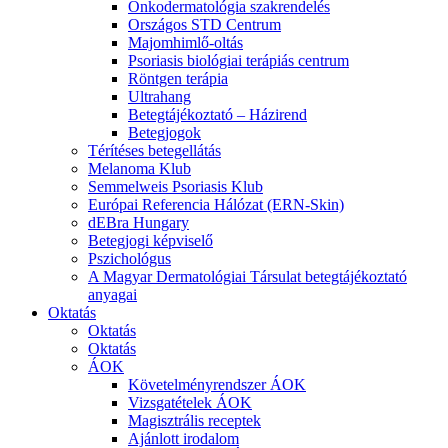
Onkodermatológia szakrendelés
Országos STD Centrum
Majomhimlő-oltás
Psoriasis biológiai terápiás centrum
Röntgen terápia
Ultrahang
Betegtájékoztató – Házirend
Betegjogok
Térítéses betegellátás
Melanoma Klub
Semmelweis Psoriasis Klub
Európai Referencia Hálózat (ERN-Skin)
dEBra Hungary
Betegjogi képviselő
Pszichológus
A Magyar Dermatológiai Társulat betegtájékoztató
anyagai
Oktatás
Oktatás
Oktatás
ÁOK
Követelményrendszer ÁOK
Vizsgatételek ÁOK
Magisztrális receptek
Ajánlott irodalom