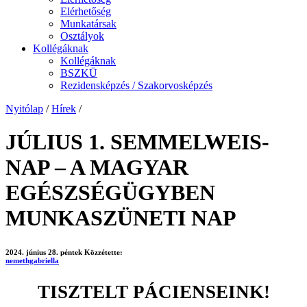
Elérhetőség
Munkatársak
Osztályok
Kollégáknak
Kollégáknak
BSZKÜ
Rezidensképzés / Szakorvosképzés
Nyitólap
/
Hírek
/
JÚLIUS 1. SEMMELWEIS-
NAP – A MAGYAR
EGÉSZSÉGÜGYBEN
MUNKASZÜNETI NAP
2024. június 28. péntek
Közzétette:
nemethgabriella
TISZTELT PÁCIENSEINK!