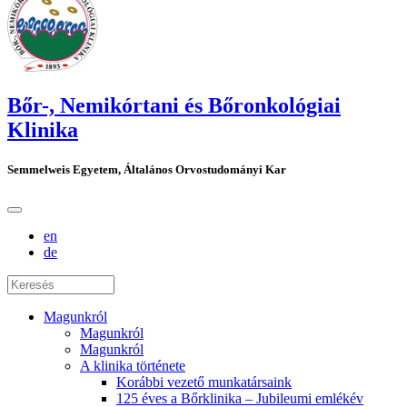
Bőr-, Nemikórtani és Bőronkológiai
Klinika
Semmelweis Egyetem, Általános Orvostudományi Kar
en
de
Magunkról
Magunkról
Magunkról
A klinika története
Korábbi vezető munkatársaink
125 éves a Bőrklinika – Jubileumi emlékév