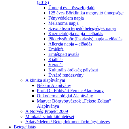
(2018)
Ünnepi év – összefoglaló
125 éves Bőrklinika megnyitó ünnepsége
Fényvédelem napja
Melanoma napja
Szexuálisan terjedő betegségek napja
Kozmetológia napja – előadás
Pikkelysömör (Psoriasis) napja – előadás
Allergia napja – előadás
Emlékfa
Emlékpad avatás
Kiállítás
Véradás
Kulturális örökség pályázat
Évzáró rendezvény
A klinika alapítványai
Nékám Alapítvány
Prof. Dr. Földvári Ferenc Alapítvány
Onkodermatológiai Alapítvány
Magyar Bőrgyógyászok „Fekete Zoltán”
Alapítványa
A Norvég Projekt 2009
Munkatársaink kitüntetései
Adatvédelem / Betegdokumentáció ügyintézés
Betegellátás