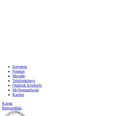
Egyetem
Neptun
Moodle
Telefonkönyv
Outlook levelezés
MySemmelweis
Karrier
Karok
Betegellátás