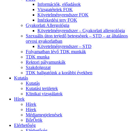
Információk, előadások
Vizsgatételek FOK
Követelményrendszer FOK
Intézkedési terv FOK
Gyakorlati Allergológia
Követelményrendszer – Gyakorlati allergológia
Szexuális úton terjedő betegségek – STD – az általános
orvosi gyakorlatban
Követelményrendszer – STD
Folyamatban lévő TDK munkák
TDK munka
Rektori pályamunkák
Szakdolgozat
TDK hallgatóink a korábbi években
Kutatás
Kutatás
Kutatási területek
Klinikai vizsgálatok
Hírek
Hírek
Hírek
Médiamegjelenések
BőrŐrök
Elérhetőség
Elérhetőség