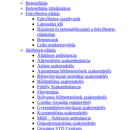
Betegellátás
Betegellátás klinikánkon
Fekvőbeteg-ellátás
Fekvőbeteg osztályaink
Látogatási idő
Házirend és betegtájékoztató a fekvőbeteg-
ellátásban
Betegjogok
Lelki segítségnyújtás
Járóbeteg-ellátás
Általános ambulancia
Allergológia szakambulancia
Atópia szakrendelés
Autoimmun bőrbetegségek szakrendelés
Bőrgyógyászati genetikai szakrendelés
Bőrlimfóma szakrendelés
Fekély Szakambulancia
Fényterápia
Hólyagos bőrbetegségek szakrendelés
Gomba vizsgálat (mintavétel)
Gyermekbőrgyógyászat szakrendelés
Kozmetológia szakrendelés
Műtő – Sebészeti ambulancia
Onkodermatológia szakrendelés
Országos STD Centrum