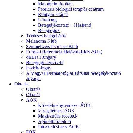
Majomhimlő-oltás
Psoriasis biológiai terápiás centrum
Röntgen terápia
Ultrahang
Betegtájékoztató – Házirend
Betegjogok
Térítéses betegellátás
Melanoma Klub
Semmelweis Psoriasis Klub
Európai Referencia Hálózat (ERN-Skin)
dEBra Hungary
Betegjogi képviselő
Pszichológus
A Magyar Dermatológiai Társulat betegtájékoztató
anyagai
Oktatás
Oktatás
Oktatás
ÁOK
Követelményrendszer ÁOK
Vizsgatételek ÁOK
Magisztrális receptek
Ajánlott irodalom
Intézkedési terv ÁOK
FOK