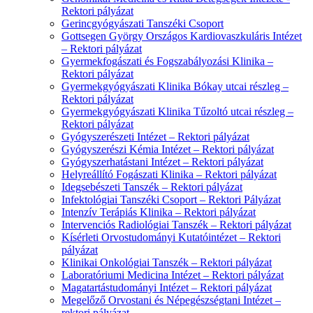
Rektori pályázat
Gerincgyógyászati Tanszéki Csoport
Gottsegen György Országos Kardiovaszkuláris Intézet
– Rektori pályázat
Gyermekfogászati és Fogszabályozási Klinika –
Rektori pályázat
Gyermekgyógyászati Klinika Bókay utcai részleg –
Rektori pályázat
Gyermekgyógyászati Klinika Tűzoltó utcai részleg –
Rektori pályázat
Gyógyszerészeti Intézet – Rektori pályázat
Gyógyszerészi Kémia Intézet – Rektori pályázat
Gyógyszerhatástani Intézet – Rektori pályázat
Helyreállító Fogászati Klinika – Rektori pályázat
Idegsebészeti Tanszék – Rektori pályázat
Infektológiai Tanszéki Csoport – Rektori Pályázat
Intenzív Terápiás Klinika – Rektori pályázat
Intervenciós Radiológiai Tanszék – Rektori pályázat
Kísérleti Orvostudományi Kutatóintézet – Rektori
pályázat
Klinikai Onkológiai Tanszék – Rektori pályázat
Laboratóriumi Medicina Intézet – Rektori pályázat
Magatartástudományi Intézet – Rektori pályázat
Megelőző Orvostani és Népegészségtani Intézet –
rektori pályázat