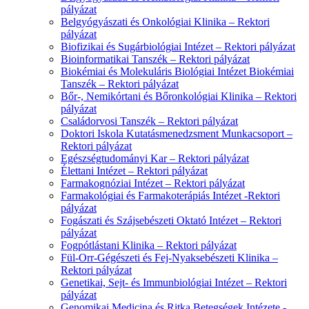
pályázat
Belgyógyászati és Onkológiai Klinika – Rektori
pályázat
Biofizikai és Sugárbiológiai Intézet – Rektori pályázat
Bioinformatikai Tanszék – Rektori pályázat
Biokémiai és Molekuláris Biológiai Intézet Biokémiai
Tanszék – Rektori pályázat
Bőr-, Nemikórtani és Bőronkológiai Klinika – Rektori
pályázat
Családorvosi Tanszék – Rektori pályázat
Doktori Iskola Kutatásmenedzsment Munkacsoport –
Rektori pályázat
Egészségtudományi Kar – Rektori pályázat
Élettani Intézet – Rektori pályázat
Farmakognóziai Intézet – Rektori pályázat
Farmakológiai és Farmakoterápiás Intézet -Rektori
pályázat
Fogászati és Szájsebészeti Oktató Intézet – Rektori
pályázat
Fogpótlástani Klinika – Rektori pályázat
Fül-Orr-Gégészeti és Fej-Nyaksebészeti Klinika –
Rektori pályázat
Genetikai, Sejt- és Immunbiológiai Intézet – Rektori
pályázat
Genomikai Medicina és Ritka Betegségek Intézete -