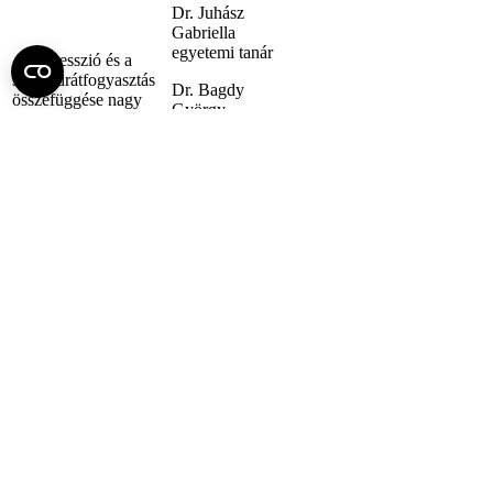
Dr. Juhász
Gabriella
egyetemi tanár
A depresszió és a
szénhidrátfogyasztás
Dr. Bagdy
összefüggése nagy
György
humán mintán
egyetemi tanár
A ketamin
enantiomerek
Dr. Koncz
hatásának vizsgálata
Szabolcs
egy gyors
rezidens
antidepresszív hatásra
utaló biomarkerre
Dr. Juhász
A nucleus accumbens
Gabriella
nyugalmi agyi
egyetemi
hálózatának
docens
összefüggése a
Dr. Gecse
környezeti
Kinga
érzékenység genetikai
egyetemi
hátterével
tanársegéd