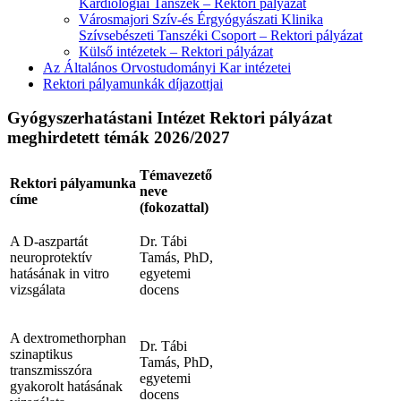
Kardiológiai Tanszék – Rektori pályázat
Városmajori Szív-és Érgyógyászati Klinika
Szívsebészeti Tanszéki Csoport – Rektori pályázat
Külső intézetek – Rektori pályázat
Az Általános Orvostudományi Kar intézetei
Rektori pályamunkák díjazottjai
Gyógyszerhatástani Intézet Rektori pályázat
meghirdetett témák 2026/2027
Témavezető
Rektori pályamunka
neve
címe
(fokozattal)
A D-aszpartát
Dr. Tábi
neuroprotektív
Tamás, PhD,
hatásának in vitro
egyetemi
vizsgálata
docens
A dextromethorphan
Dr. Tábi
szinaptikus
Tamás, PhD,
transzmisszóra
egyetemi
gyakorolt hatásának
docens