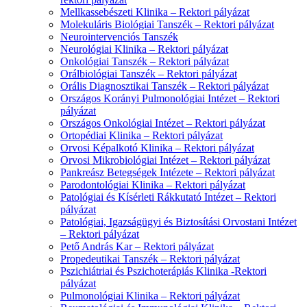
Mellkassebészeti Klinika – Rektori pályázat
Molekuláris Biológiai Tanszék – Rektori pályázat
Neurointervenciós Tanszék
Neurológiai Klinika – Rektori pályázat
Onkológiai Tanszék – Rektori pályázat
Orálbiológiai Tanszék – Rektori pályázat
Orális Diagnosztikai Tanszék – Rektori pályázat
Országos Korányi Pulmonológiai Intézet – Rektori
pályázat
Országos Onkológiai Intézet – Rektori pályázat
Ortopédiai Klinika – Rektori pályázat
Orvosi Képalkotó Klinika – Rektori pályázat
Orvosi Mikrobiológiai Intézet – Rektori pályázat
Pankreász Betegségek Intézete – Rektori pályázat
Parodontológiai Klinika – Rektori pályázat
Patológiai és Kísérleti Rákkutató Intézet – Rektori
pályázat
Patológiai, Igazságügyi és Biztosítási Orvostani Intézet
– Rektori pályázat
Pető András Kar – Rektori pályázat
Propedeutikai Tanszék – Rektori pályázat
Pszichiátriai és Pszichoterápiás Klinika -Rektori
pályázat
Pulmonológiai Klinika – Rektori pályázat