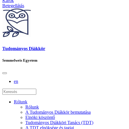
Karok
Betegellátás
Tudományos Diákkör
Semmelweis Egyetem
en
Rólunk
Rólunk
A Tudományos Diákkör bemutatása
Elnöki köszöntő
Tudományos Diákköri Tanács (TDT)
A TDT elnöksége és tagjai