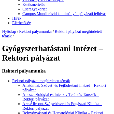
Esetismertetés
Cseregyakorlat
Campus Mundi rövid tanulmányút pályázati felhívás
Hírek
Elérhetőség
Nyitólap
/
Rektori pályamunka
/
Rektori pályázat meghirdetett
témák
/
Gyógyszerhatástani Intézet –
Rektori pályázat
Rektori pályamunka
Rektori pályázat meghirdetett témák
Anatómiai, Szövet- és Fejlődéstani Intézet – Rektori
pályázat
Aneszteziológiai és Intenzív Terápiás Tanszék –
Rektori pályázat
Arc-Állcsont-Szájsebészeti és Fogászati Klinika –
Rektori pályázat
Belgyógyászati és Hematológiai Klinika – Rektori