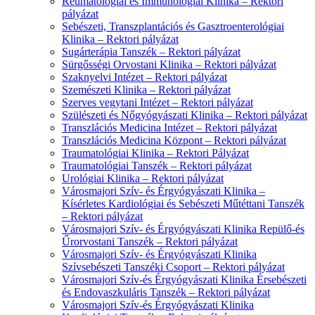
Reumatológiai és Immunológiai Klinika – Rektori
pályázat
Sebészeti, Transzplantációs és Gasztroenterológiai
Klinika – Rektori pályázat
Sugárterápia Tanszék – Rektori pályázat
Sürgősségi Orvostani Klinika – Rektori pályázat
Szaknyelvi Intézet – Rektori pályázat
Szemészeti Klinika – Rektori pályázat
Szerves vegytani Intézet – Rektori pályázat
Szülészeti és Nőgyógyászati Klinika – Rektori pályázat
Transzlációs Medicina Intézet – Rektori pályázat
Transzlációs Medicina Központ – Rektori pályázat
Traumatológiai Klinika – Rektori Pályázat
Traumatológiai Tanszék – Rektori pályázat
Urológiai Klinika – Rektori pályázat
Városmajori Szív- és Érgyógyászati Klinika –
Kísérletes Kardiológiai és Sebészeti Műtéttani Tanszék
– Rektori pályázat
Városmajori Szív- és Érgyógyászati Klinika Repülő-és
Űrorvostani Tanszék – Rektori pályázat
Városmajori Szív- és Érgyógyászati Klinika
Szívsebészeti Tanszéki Csoport – Rektori pályázat
Városmajori Szív-és Érgyógyászati Klinika Érsebészeti
és Endovaszkuláris Tanszék – Rektori pályázat
Városmajori Szív-és Érgyógyászati Klinika