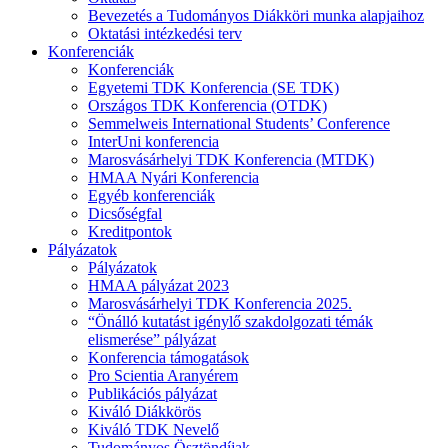
Bevezetés a Tudományos Diákköri munka alapjaihoz
Oktatási intézkedési terv
Konferenciák
Konferenciák
Egyetemi TDK Konferencia (SE TDK)
Országos TDK Konferencia (OTDK)
Semmelweis International Students’ Conference
InterUni konferencia
Marosvásárhelyi TDK Konferencia (MTDK)
HMAA Nyári Konferencia
Egyéb konferenciák
Dicsőségfal
Kreditpontok
Pályázatok
Pályázatok
HMAA pályázat 2023
Marosvásárhelyi TDK Konferencia 2025.
“Önálló kutatást igénylő szakdolgozati témák
elismerése” pályázat
Konferencia támogatások
Pro Scientia Aranyérem
Publikációs pályázat
Kiváló Diákkörös
Kiváló TDK Nevelő
Tudományos Ösztöndíjak