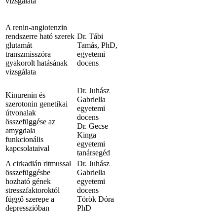
vizsgálata
A renin-angiotenzin
rendszerre ható szerek
Dr. Tábi
glutamát
Tamás, PhD,
transzmisszóra
egyetemi
gyakorolt hatásának
docens
vizsgálata
Dr. Juhász
Kinurenin és
Gabriella
szerotonin genetikai
egyetemi
útvonalak
docens
összefüggése az
Dr. Gecse
amygdala
Kinga
funkcionális
egyetemi
kapcsolataival
tanársegéd
A cirkadián ritmussal
Dr. Juhász
összefüggésbe
Gabriella
hozható gének
egyetemi
stresszfaktoroktól
docens
függő szerepe a
Török Dóra
depresszióban
PhD