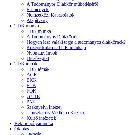
A Tudományos Diákkör működéséről
Események
Nemzetközi Kapcsolatok
Alapítvány
TDK munka
TDK munka
A Tudományos Diákkörről
Hogyan lesz valaki tagja a tudományos diákkörnek?
Középiskolások TDK munkája
Nyomtatványok
Dicsőségfal
TDK témák
TDK témák
ÁOK
EKK
ETK
FOK
GYTK
PAK
Szaknyelvi Intézet
Transzlációs Medicina Központ
Külső intézetek
Rektori pályamunka
Oktatás
Oktatás