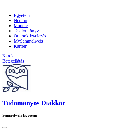
Egyetem
Neptun
Moodle
Telefonkönyv
Outlook levelezés
MySemmelweis
Karrier
Karok
Betegellátás
Tudományos Diákkör
Semmelweis Egyetem