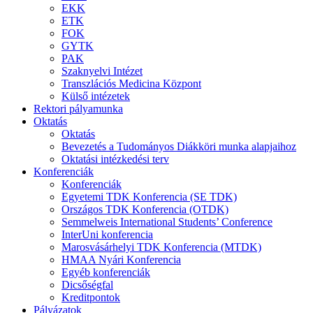
EKK
ETK
FOK
GYTK
PAK
Szaknyelvi Intézet
Transzlációs Medicina Központ
Külső intézetek
Rektori pályamunka
Oktatás
Oktatás
Bevezetés a Tudományos Diákköri munka alapjaihoz
Oktatási intézkedési terv
Konferenciák
Konferenciák
Egyetemi TDK Konferencia (SE TDK)
Országos TDK Konferencia (OTDK)
Semmelweis International Students’ Conference
InterUni konferencia
Marosvásárhelyi TDK Konferencia (MTDK)
HMAA Nyári Konferencia
Egyéb konferenciák
Dicsőségfal
Kreditpontok
Pályázatok