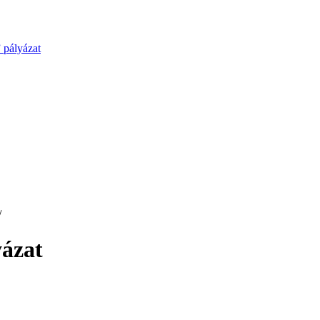
 pályázat
/
yázat