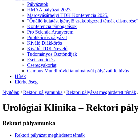
Pályázatok
HMAA pályázat 2023
Marosvásárhelyi TDK Konferencia 2025.
“Önálló kutatást igénylő szakdolgozati témák elismerése”
Konferencia támogatások
Pro Scientia Aranyérem
Publikációs pályázat
Kiváló Diákkörös
Kiváló TDK Nevelő
Tudományos Ösztöndíjak
Esetismertetés
Cseregyakorlat
Campus Mundi rövid tanulmányút pályázati felhívás
Hírek
Elérhetőség
Nyitólap
/
Rektori pályamunka
/
Rektori pályázat meghirdetett témák
Urológiai Klinika – Rektori pál
Rektori pályamunka
Rektori pályázat meghirdetett témák