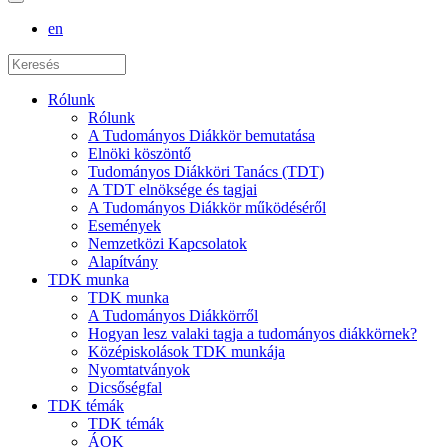
en
Rólunk
Rólunk
A Tudományos Diákkör bemutatása
Elnöki köszöntő
Tudományos Diákköri Tanács (TDT)
A TDT elnöksége és tagjai
A Tudományos Diákkör működéséről
Események
Nemzetközi Kapcsolatok
Alapítvány
TDK munka
TDK munka
A Tudományos Diákkörről
Hogyan lesz valaki tagja a tudományos diákkörnek?
Középiskolások TDK munkája
Nyomtatványok
Dicsőségfal
TDK témák
TDK témák
ÁOK