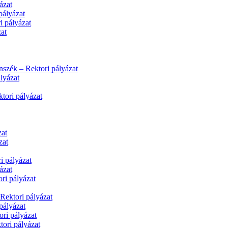
ázat
pályázat
i pályázat
at
nszék – Rektori pályázat
lyázat
tori pályázat
zat
zat
i pályázat
ázat
ri pályázat
Rektori pályázat
pályázat
ri pályázat
tori pályázat