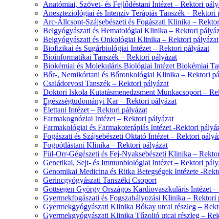
Anatómiai, Szövet- és Fejlődéstani Intézet – Rektori pály
Aneszteziológiai és Intenzív Terápiás Tanszék – Rektori 
Arc-Állcsont-Szájsebészeti és Fogászati Klinika – Rektor
Belgyógyászati és Hematológiai Klinika – Rektori pályáz
Belgyógyászati és Onkológiai Klinika – Rektori pályázat
Biofizikai és Sugárbiológiai Intézet – Rektori pályázat
Bioinformatikai Tanszék – Rektori pályázat
Biokémiai és Molekuláris Biológiai Intézet Biokémiai Ta
Bőr-, Nemikórtani és Bőronkológiai Klinika – Rektori pá
Családorvosi Tanszék – Rektori pályázat
Doktori Iskola Kutatásmenedzsment Munkacsoport – Rek
Egészségtudományi Kar – Rektori pályázat
Élettani Intézet – Rektori pályázat
Farmakognóziai Intézet – Rektori pályázat
Farmakológiai és Farmakoterápiás Intézet -Rektori pályá
Fogászati és Szájsebészeti Oktató Intézet – Rektori pályá
Fogpótlástani Klinika – Rektori pályázat
Fül-Orr-Gégészeti és Fej-Nyaksebészeti Klinika – Rektor
Genetikai, Sejt- és Immunbiológiai Intézet – Rektori pály
Genomikai Medicina és Ritka Betegségek Intézete -Rekto
Gerincgyógyászati Tanszéki Csoport
Gottsegen György Országos Kardiovaszkuláris Intézet – 
Gyermekfogászati és Fogszabályozási Klinika – Rektori 
Gyermekgyógyászati Klinika Bókay utcai részleg – Rekto
Gyermekgyógyászati Klinika Tűzoltó utcai részleg – Rek