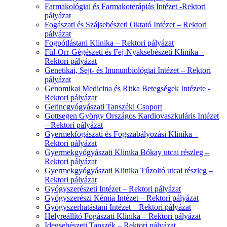
Farmakológiai és Farmakoterápiás Intézet -Rektori
pályázat
Fogászati és Szájsebészeti Oktató Intézet – Rektori
pályázat
Fogpótlástani Klinika – Rektori pályázat
Fül-Orr-Gégészeti és Fej-Nyaksebészeti Klinika –
Rektori pályázat
Genetikai, Sejt- és Immunbiológiai Intézet – Rektori
pályázat
Genomikai Medicina és Ritka Betegségek Intézete -
Rektori pályázat
Gerincgyógyászati Tanszéki Csoport
Gottsegen György Országos Kardiovaszkuláris Intézet
– Rektori pályázat
Gyermekfogászati és Fogszabályozási Klinika –
Rektori pályázat
Gyermekgyógyászati Klinika Bókay utcai részleg –
Rektori pályázat
Gyermekgyógyászati Klinika Tűzoltó utcai részleg –
Rektori pályázat
Gyógyszerészeti Intézet – Rektori pályázat
Gyógyszerészi Kémia Intézet – Rektori pályázat
Gyógyszerhatástani Intézet – Rektori pályázat
Helyreállító Fogászati Klinika – Rektori pályázat
Idegsebészeti Tanszék – Rektori pályázat