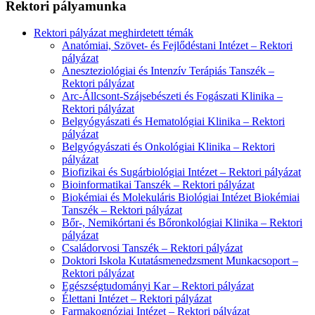
Rektori pályamunka
Rektori pályázat meghirdetett témák
Anatómiai, Szövet- és Fejlődéstani Intézet – Rektori
pályázat
Aneszteziológiai és Intenzív Terápiás Tanszék –
Rektori pályázat
Arc-Állcsont-Szájsebészeti és Fogászati Klinika –
Rektori pályázat
Belgyógyászati és Hematológiai Klinika – Rektori
pályázat
Belgyógyászati és Onkológiai Klinika – Rektori
pályázat
Biofizikai és Sugárbiológiai Intézet – Rektori pályázat
Bioinformatikai Tanszék – Rektori pályázat
Biokémiai és Molekuláris Biológiai Intézet Biokémiai
Tanszék – Rektori pályázat
Bőr-, Nemikórtani és Bőronkológiai Klinika – Rektori
pályázat
Családorvosi Tanszék – Rektori pályázat
Doktori Iskola Kutatásmenedzsment Munkacsoport –
Rektori pályázat
Egészségtudományi Kar – Rektori pályázat
Élettani Intézet – Rektori pályázat
Farmakognóziai Intézet – Rektori pályázat