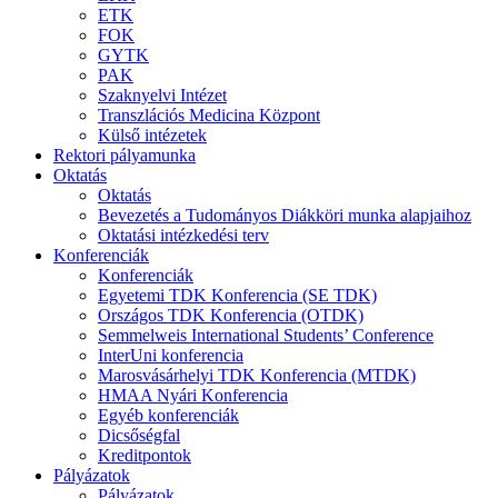
ETK
FOK
GYTK
PAK
Szaknyelvi Intézet
Transzlációs Medicina Központ
Külső intézetek
Rektori pályamunka
Oktatás
Oktatás
Bevezetés a Tudományos Diákköri munka alapjaihoz
Oktatási intézkedési terv
Konferenciák
Konferenciák
Egyetemi TDK Konferencia (SE TDK)
Országos TDK Konferencia (OTDK)
Semmelweis International Students’ Conference
InterUni konferencia
Marosvásárhelyi TDK Konferencia (MTDK)
HMAA Nyári Konferencia
Egyéb konferenciák
Dicsőségfal
Kreditpontok
Pályázatok
Pályázatok