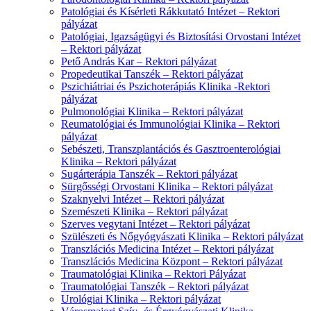
Patológiai és Kísérleti Rákkutató Intézet – Rektori
pályázat
Patológiai, Igazságügyi és Biztosítási Orvostani Intézet
– Rektori pályázat
Pető András Kar – Rektori pályázat
Propedeutikai Tanszék – Rektori pályázat
Pszichiátriai és Pszichoterápiás Klinika -Rektori
pályázat
Pulmonológiai Klinika – Rektori pályázat
Reumatológiai és Immunológiai Klinika – Rektori
pályázat
Sebészeti, Transzplantációs és Gasztroenterológiai
Klinika – Rektori pályázat
Sugárterápia Tanszék – Rektori pályázat
Sürgősségi Orvostani Klinika – Rektori pályázat
Szaknyelvi Intézet – Rektori pályázat
Szemészeti Klinika – Rektori pályázat
Szerves vegytani Intézet – Rektori pályázat
Szülészeti és Nőgyógyászati Klinika – Rektori pályázat
Transzlációs Medicina Intézet – Rektori pályázat
Transzlációs Medicina Központ – Rektori pályázat
Traumatológiai Klinika – Rektori Pályázat
Traumatológiai Tanszék – Rektori pályázat
Urológiai Klinika – Rektori pályázat