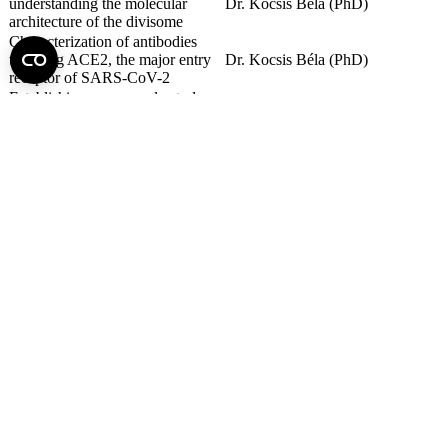
understanding the molecular
Dr. Kocsis Béla (PhD)
architecture of the divisome
Characterization of antibodies
targeting ACE2, the major entry
Dr. Kocsis Béla (PhD)
receptor of SARS-CoV-2
Establishing non-neural ectoderm
Dr. Kocsis Béla (PhD)
derived organoids.
Role of nasal dysbiosis in
Dr. Kocsis Béla (PhD)
Parkinson disease
Fel az oldal tetejére
Semmelweis Egyetem
Kutató-Elitegyetem
Az egyetem központi elérhetőségei
H - 1085 Budapest, Üllői út 26.
+36 1 459-1500 | +36-20-825-1000
Betegellátó klinikáink és intézeteink elérhetőségei →
Egységeink térképen
SEMEDUNIV (KRID: 648905308)