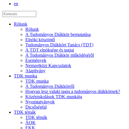
en
Rólunk
Rólunk
A Tudományos Diákkör bemutatása
Elnöki köszöntő
Tudományos Diákköri Tanács (TDT)
A TDT elnöksége és tagjai
A Tudományos Diákkör működéséről
Események
Nemzetközi Kapcsolatok
Alapítvány
TDK munka
TDK munka
A Tudományos Diákkörről
Hogyan lesz valaki tagja a tudományos diákkörnek?
Középiskolások TDK munkája
Nyomtatványok
Dicsőségfal
TDK témák
TDK témák
ÁOK
EKK