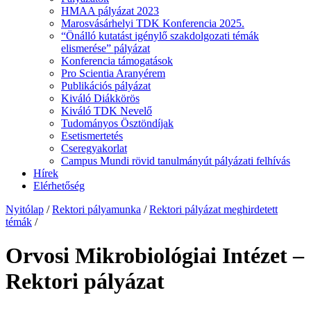
HMAA pályázat 2023
Marosvásárhelyi TDK Konferencia 2025.
“Önálló kutatást igénylő szakdolgozati témák
elismerése” pályázat
Konferencia támogatások
Pro Scientia Aranyérem
Publikációs pályázat
Kiváló Diákkörös
Kiváló TDK Nevelő
Tudományos Ösztöndíjak
Esetismertetés
Cseregyakorlat
Campus Mundi rövid tanulmányút pályázati felhívás
Hírek
Elérhetőség
Nyitólap
/
Rektori pályamunka
/
Rektori pályázat meghirdetett
témák
/
Orvosi Mikrobiológiai Intézet –
Rektori pályázat