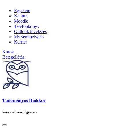
Egyetem
Neptun
Moodle
Telefonkönyv
Outlook levelezés
MySemmelweis
Karrier
Karok
Betegellátás
Tudományos Diákkör
Semmelweis Egyetem