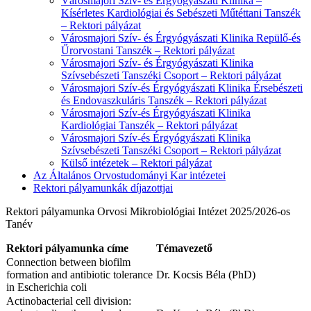
Városmajori Szív- és Érgyógyászati Klinika –
Kísérletes Kardiológiai és Sebészeti Műtéttani Tanszék
– Rektori pályázat
Városmajori Szív- és Érgyógyászati Klinika Repülő-és
Űrorvostani Tanszék – Rektori pályázat
Városmajori Szív- és Érgyógyászati Klinika
Szívsebészeti Tanszéki Csoport – Rektori pályázat
Városmajori Szív-és Érgyógyászati Klinika Érsebészeti
és Endovaszkuláris Tanszék – Rektori pályázat
Városmajori Szív-és Érgyógyászati Klinika
Kardiológiai Tanszék – Rektori pályázat
Városmajori Szív-és Érgyógyászati Klinika
Szívsebészeti Tanszéki Csoport – Rektori pályázat
Külső intézetek – Rektori pályázat
Az Általános Orvostudományi Kar intézetei
Rektori pályamunkák díjazottjai
Rektori pályamunka Orvosi Mikrobiológiai Intézet 2025/2026-os
Tanév
Rektori pályamunka címe
Témavezető
Connection between biofilm
formation and antibiotic tolerance
Dr. Kocsis Béla (PhD)
in Escherichia coli
Actinobacterial cell division: