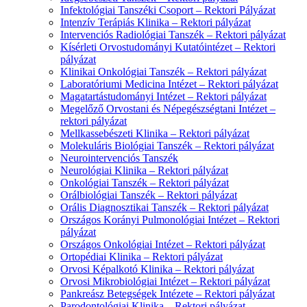
Infektológiai Tanszéki Csoport – Rektori Pályázat
Intenzív Terápiás Klinika – Rektori pályázat
Intervenciós Radiológiai Tanszék – Rektori pályázat
Kísérleti Orvostudományi Kutatóintézet – Rektori
pályázat
Klinikai Onkológiai Tanszék – Rektori pályázat
Laboratóriumi Medicina Intézet – Rektori pályázat
Magatartástudományi Intézet – Rektori pályázat
Megelőző Orvostani és Népegészségtani Intézet –
rektori pályázat
Mellkassebészeti Klinika – Rektori pályázat
Molekuláris Biológiai Tanszék – Rektori pályázat
Neurointervenciós Tanszék
Neurológiai Klinika – Rektori pályázat
Onkológiai Tanszék – Rektori pályázat
Orálbiológiai Tanszék – Rektori pályázat
Orális Diagnosztikai Tanszék – Rektori pályázat
Országos Korányi Pulmonológiai Intézet – Rektori
pályázat
Országos Onkológiai Intézet – Rektori pályázat
Ortopédiai Klinika – Rektori pályázat
Orvosi Képalkotó Klinika – Rektori pályázat
Orvosi Mikrobiológiai Intézet – Rektori pályázat
Pankreász Betegségek Intézete – Rektori pályázat
Parodontológiai Klinika – Rektori pályázat