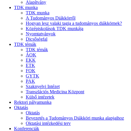
Alapítvány
TDK munka
TDK munka
A Tudományos Diákkörről
Hogyan lesz valaki tagja a tudományos diákkörnek?
Középiskolások TDK munkája
Nyomtatványok
Dicsőségfal
TDK témák
TDK témák
ÁOK
EKK
ETK
FOK
GYTK
PAK
Szaknyelvi Intézet
Transzlációs Medicina Központ
Külső intézetek
Rektori pályamunka
Oktatás
Oktatás
Bevezetés a Tudományos Diákköri munka alapjaihoz
Oktatási intézkedési terv
Konferenciák