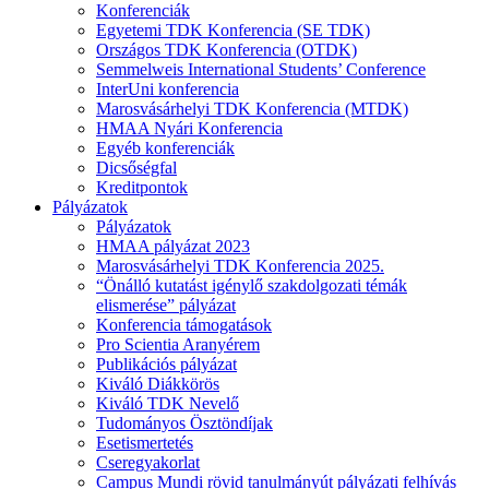
Konferenciák
Egyetemi TDK Konferencia (SE TDK)
Országos TDK Konferencia (OTDK)
Semmelweis International Students’ Conference
InterUni konferencia
Marosvásárhelyi TDK Konferencia (MTDK)
HMAA Nyári Konferencia
Egyéb konferenciák
Dicsőségfal
Kreditpontok
Pályázatok
Pályázatok
HMAA pályázat 2023
Marosvásárhelyi TDK Konferencia 2025.
“Önálló kutatást igénylő szakdolgozati témák
elismerése” pályázat
Konferencia támogatások
Pro Scientia Aranyérem
Publikációs pályázat
Kiváló Diákkörös
Kiváló TDK Nevelő
Tudományos Ösztöndíjak
Esetismertetés
Cseregyakorlat
Campus Mundi rövid tanulmányút pályázati felhívás