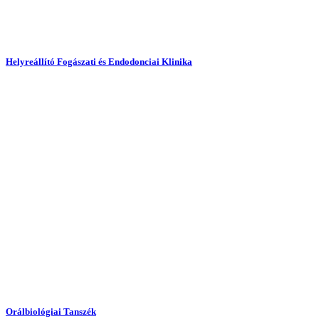
Helyreállító Fogászati és Endodonciai Klinika
Orálbiológiai Tanszék