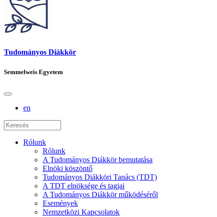
Tudományos Diákkör
Semmelweis Egyetem
en
Rólunk
Rólunk
A Tudományos Diákkör bemutatása
Elnöki köszöntő
Tudományos Diákköri Tanács (TDT)
A TDT elnöksége és tagjai
A Tudományos Diákkör működéséről
Események
Nemzetközi Kapcsolatok