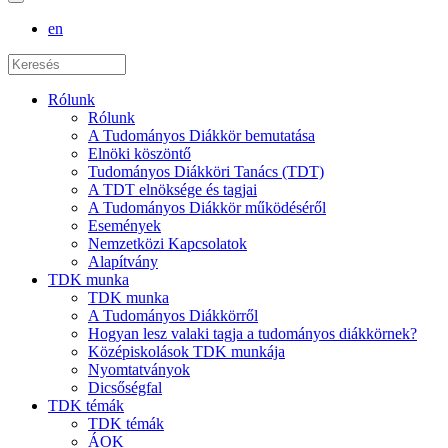
en
Rólunk
Rólunk
A Tudományos Diákkör bemutatása
Elnöki köszöntő
Tudományos Diákköri Tanács (TDT)
A TDT elnöksége és tagjai
A Tudományos Diákkör működéséről
Események
Nemzetközi Kapcsolatok
Alapítvány
TDK munka
TDK munka
A Tudományos Diákkörről
Hogyan lesz valaki tagja a tudományos diákkörnek?
Középiskolások TDK munkája
Nyomtatványok
Dicsőségfal
TDK témák
TDK témák
ÁOK