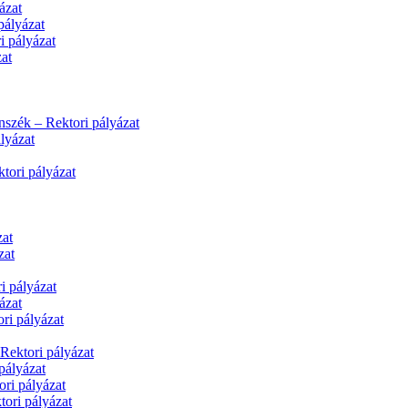
ázat
pályázat
i pályázat
at
nszék – Rektori pályázat
lyázat
tori pályázat
zat
zat
i pályázat
ázat
ri pályázat
Rektori pályázat
pályázat
ri pályázat
tori pályázat