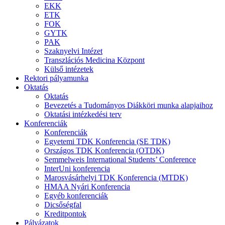
EKK
ETK
FOK
GYTK
PAK
Szaknyelvi Intézet
Transzlációs Medicina Központ
Külső intézetek
Rektori pályamunka
Oktatás
Oktatás
Bevezetés a Tudományos Diákköri munka alapjaihoz
Oktatási intézkedési terv
Konferenciák
Konferenciák
Egyetemi TDK Konferencia (SE TDK)
Országos TDK Konferencia (OTDK)
Semmelweis International Students’ Conference
InterUni konferencia
Marosvásárhelyi TDK Konferencia (MTDK)
HMAA Nyári Konferencia
Egyéb konferenciák
Dicsőségfal
Kreditpontok
Pályázatok