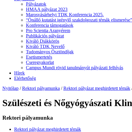
Pályázatok
HMAA pályázat 2023
Marosvásárhelyi TDK Konferencia 2025.
“Önálló kutatást igénylő szakdolgozati témák elismerése”
Konferencia támogatások
Pro Scientia Aranyérem
Publikációs pályázat
Kiváló Diákkörös
Kiváló TDK Nevelő
Tudományos Ösztöndíjak
Esetismertetés
Cseregyakorlat
Campus Mundi rövid tanulmányút pályázati felhívás
Hírek
Elérhetőség
Nyitólap
/
Rektori pályamunka
/
Rektori pályázat meghirdetett témák
Szülészeti és Nőgyógyászati Kli
Rektori pályamunka
Rektori pályázat meghirdetett témák