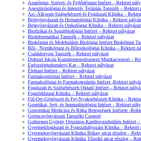
Anatómiai, Szövet- és Fejlődéstani Intézet – Rektori pály
Aneszteziológiai és Intenzív Terápiás Tanszék – Rektori 
Arc-Állcsont-Szájsebészeti és Fogászati Klinika – Rektor
Belgyógyászati és Hematológiai Klinika – Rektori pályáz
Belgyógyászati és Onkológiai Klinika – Rektori pályázat
Biofizikai és Sugárbiológiai Intézet – Rektori pályázat
Bioinformatikai Tanszék – Rektori pályázat
Biokémiai és Molekuláris Biológiai Intézet Biokémiai Ta
Bőr-, Nemikórtani és Bőronkológiai Klinika – Rektori pá
Családorvosi Tanszék – Rektori pályázat
Doktori Iskola Kutatásmenedzsment Munkacsoport – Rek
Egészségtudományi Kar – Rektori pályázat
Élettani Intézet – Rektori pályázat
Farmakognóziai Intézet – Rektori pályázat
Farmakológiai és Farmakoterápiás Intézet -Rektori pályá
Fogászati és Szájsebészeti Oktató Intézet – Rektori pályá
Fogpótlástani Klinika – Rektori pályázat
Fül-Orr-Gégészeti és Fej-Nyaksebészeti Klinika – Rektor
Genetikai, Sejt- és Immunbiológiai Intézet – Rektori pály
Genomikai Medicina és Ritka Betegségek Intézete -Rekto
Gerincgyógyászati Tanszéki Csoport
Gottsegen György Országos Kardiovaszkuláris Intézet – 
Gyermekfogászati és Fogszabályozási Klinika – Rektori 
Gyermekgyógyászati Klinika Bókay utcai részleg – Rekto
Gyermekgyógyászati Klinika Tűzoltó utcai részleg – Rek