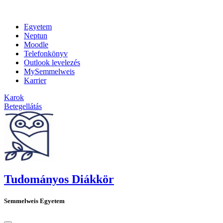
Egyetem
Neptun
Moodle
Telefonkönyv
Outlook levelezés
MySemmelweis
Karrier
Karok
Betegellátás
Tudományos Diákkör
Semmelweis Egyetem