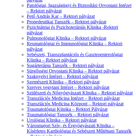
Patológiai, Igazságügyi és Biztosítási Orvostani Intézet
– Rektori pályázat
Pető András Kar – Rektori pályázat
Propedeutikai Tanszék – Rektori pályázat
Pszichiátriai és Pszichoterápiás Klinika -Rektori
pályázat
Pulmonológiai Klinika – Rektori pályázat
Reumatológiai és Immunológiai Klinika – Rektori
pályázat
Sebészeti, Transzplantációs és Gasztroenterológiai
Klinika – Rektori pályázat
Sugárterápia Tanszék – Rektori pályázat
Sürgősségi Orvostani Klinika – Rektori pályázat
Szaknyelvi Intézet – Rektori pályázat
Szemészeti Klinika – Rektori pályázat
Szerves vegytani Intézet – Rektori pályázat
Szülészeti és Nőgyógyászati Klinika – Rektori pályázat
Transzlációs Medicina Intézet – Rektori pályázat
Transzlációs Medicina Központ – Rektori pályázat
Traumatológiai Klinika – Rektori Pályázat
Traumatológiai Tanszék – Rektori pályázat
Urológiai Klinika – Rektori pályázat
Városmajori Szív- és Érgyógyászati Klinika –
Kísérletes Kardiológiai és Sebészeti Műtéttani Tanszék