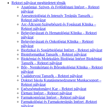
Rektori pályázat meghirdetett témák
Anatómiai, Szövet- és Fejlődéstani Intézet – Rektori
pályázat
Aneszteziológiai és Intenzív Terápiás Tanszék –
Rektori pályázat
Arc-Állcsont-Szájsebészeti és Fogászati Klinika –
Rektori pályázat
Belgyógyászati és Hematológiai Klinika – Rektori
pályázat
Belgyógyászati és Onkológiai Klinika – Rektori
pályázat
Biofizikai és Sugárbiológiai Intézet – Rektori pályázat
Bioinformatikai Tanszék – Rektori pályázat
Biokémiai és Molekuláris Biológiai Intézet Biokémiai
Tanszék – Rektori pályázat
Bőr-, Nemikórtani és Bőronkológiai Klinika – Rektori
pályázat
Családorvosi Tanszék – Rektori pályázat
Doktori Iskola Kutatásmenedzsment Munkacsoport –
Rektori pályázat
Egészségtudományi Kar – Rektori pályázat
Élettani Intézet – Rektori pályázat
Farmakognóziai Intézet – Rektori pályázat
Farmakológiai és Farmakoterápiás Intézet -Rektori
pályázat