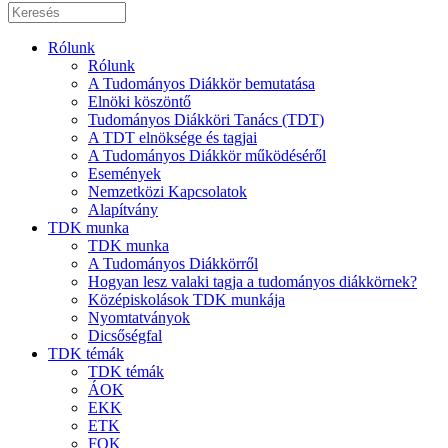
Rólunk
Rólunk
A Tudományos Diákkör bemutatása
Elnöki köszöntő
Tudományos Diákköri Tanács (TDT)
A TDT elnöksége és tagjai
A Tudományos Diákkör működéséről
Események
Nemzetközi Kapcsolatok
Alapítvány
TDK munka
TDK munka
A Tudományos Diákkörről
Hogyan lesz valaki tagja a tudományos diákkörnek?
Középiskolások TDK munkája
Nyomtatványok
Dicsőségfal
TDK témák
TDK témák
ÁOK
EKK
ETK
FOK