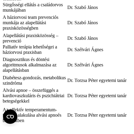
Sürgősségi ellátás a családorvos
Dr. Szabó János
munkájában
A háziorvosi team prevenciós
munkája az alapellátási
Dr. Szabó János
praxisközösségben
Alapellátási praxisközösség –
Dr. Szabó János
prevenció
Palliatív terápia lehetőségei a
Dr. Szélvári Ágnes
háziorvosi praxisban
Diagnosztikus és döntési
algoritmusok alkalmazása az
Dr. Szélvári Ágnes
alapellátásban
Diabétesz-gondozás, metabolikus
Dr. Torzsa Péter egyetemi tanár
szindróma
Alvási apnoe – összefüggés a
kardiovaszkuláris és pszichiátriai
Dr. Torzsa Péter egyetemi tanár
betegségekkel
Az affektív temperamentum-
típusok alakulása alvási apnoés
Dr. Torzsa Péter egyetemi tanár
betegekben
Depresszió és szorongás szűrése