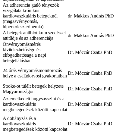
Az adherencia gátló tényezők
vizsgálata krónikus
kardiovaszkuláris betegeknél
dr. Makkos András PhD
(magasvérnyomás,
hiperkoleszterinémia)
A betegek antibiotikum szedéssel
dr. Makkos András PhD
attitűdje és az adherenciája
Önvérnyomásmérés
kivitelezhetősége és
Dr. Móczár Csaba PhD
elfogadhatósága a napi
betegellátásban
24 órás vérnyomásmonitorozás
Dr. Móczár Csaba PhD
helye a családorvosi gyakorlatban
Stroke-ot túlélt betegek helyzete
Dr. Móczár Csaba PhD
Magyarországon
Az emelkedett húgysavszint és a
kardiovaszkuláris
Dr. Móczár Csaba PhD
megbetegedések közötti kapcsolat
A dohányzás és a
kardiovaszkuláris
Dr. Móczár Csaba PhD
megbetegedések közötti kapcsolat