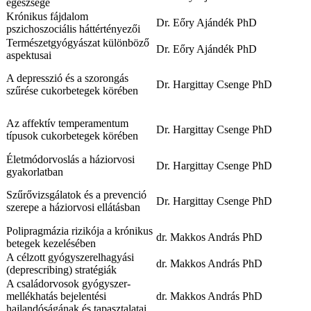
egészsége
Krónikus fájdalom
Dr. Eőry Ajándék PhD
pszichoszociális háttértényezői
Természetgyógyászat különböző
Dr. Eőry Ajándék PhD
aspektusai
A depresszió és a szorongás
Dr. Hargittay Csenge PhD
szűrése cukorbetegek körében
Az affektív temperamentum
Dr. Hargittay Csenge PhD
típusok cukorbetegek körében
Életmódorvoslás a háziorvosi
Dr. Hargittay Csenge PhD
gyakorlatban
Szűrővizsgálatok és a prevenció
Dr. Hargittay Csenge PhD
szerepe a háziorvosi ellátásban
Polipragmázia rizikója a krónikus
dr. Makkos András PhD
betegek kezelésében
A célzott gyógyszerelhagyási
dr. Makkos András PhD
(deprescribing) stratégiák
A családorvosok gyógyszer-
mellékhatás bejelentési
dr. Makkos András PhD
hajlandóságának és tapasztalatai