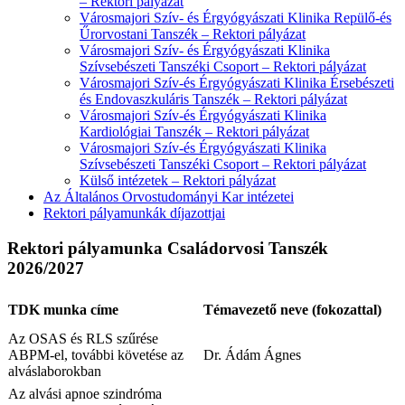
– Rektori pályázat
Városmajori Szív- és Érgyógyászati Klinika Repülő-és
Űrorvostani Tanszék – Rektori pályázat
Városmajori Szív- és Érgyógyászati Klinika
Szívsebészeti Tanszéki Csoport – Rektori pályázat
Városmajori Szív-és Érgyógyászati Klinika Érsebészeti
és Endovaszkuláris Tanszék – Rektori pályázat
Városmajori Szív-és Érgyógyászati Klinika
Kardiológiai Tanszék – Rektori pályázat
Városmajori Szív-és Érgyógyászati Klinika
Szívsebészeti Tanszéki Csoport – Rektori pályázat
Külső intézetek – Rektori pályázat
Az Általános Orvostudományi Kar intézetei
Rektori pályamunkák díjazottjai
Rektori pályamunka Családorvosi Tanszék
2026/2027
TDK munka címe
Témavezető neve (fokozattal)
Az OSAS és RLS szűrése
ABPM-el, további követése az
Dr. Ádám Ágnes
alváslaborokban
Az alvási apnoe szindróma