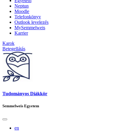
Egyetem
Neptun
Moodle
Telefonkönyv
Outlook levelezés
MySemmelweis
Karrier
Karok
Betegellátás
Tudományos Diákkör
Semmelweis Egyetem
en