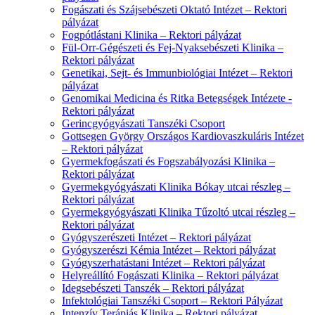
Fogászati és Szájsebészeti Oktató Intézet – Rektori
pályázat
Fogpótlástani Klinika – Rektori pályázat
Fül-Orr-Gégészeti és Fej-Nyaksebészeti Klinika –
Rektori pályázat
Genetikai, Sejt- és Immunbiológiai Intézet – Rektori
pályázat
Genomikai Medicina és Ritka Betegségek Intézete -
Rektori pályázat
Gerincgyógyászati Tanszéki Csoport
Gottsegen György Országos Kardiovaszkuláris Intézet
– Rektori pályázat
Gyermekfogászati és Fogszabályozási Klinika –
Rektori pályázat
Gyermekgyógyászati Klinika Bókay utcai részleg –
Rektori pályázat
Gyermekgyógyászati Klinika Tűzoltó utcai részleg –
Rektori pályázat
Gyógyszerészeti Intézet – Rektori pályázat
Gyógyszerészi Kémia Intézet – Rektori pályázat
Gyógyszerhatástani Intézet – Rektori pályázat
Helyreállító Fogászati Klinika – Rektori pályázat
Idegsebészeti Tanszék – Rektori pályázat
Infektológiai Tanszéki Csoport – Rektori Pályázat
Intenzív Terápiás Klinika – Rektori pályázat