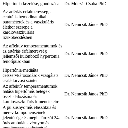
Hipertónia kezelése, gondozása
Dr. Móczár Csaba PhD
Az artériás érfalmerevség, a
centrális hemodinamikai
paraméterek és a vaszkuláris
Dr. Nemcsik János PhD
életkor szerepe a
kardiovaszkuláris
rizikóbecslésben
Az affektív temperamentumok és
az artériás érfalmerevség
Dr. Nemcsik János PhD
jellemzői különböző hypertonia
fenotípusokban
Hipertónia-mediálta
célszervkárosodások vizsgálata
Dr. Nemcsik János PhD
családorvosi szinten
Az affektív temperamentumok
hatása hipertóniás betegek
Dr. Nemcsik János PhD
összhalálozására és
kardiovaszkuláris kimeneteleire
A pulzusnyomás elasztikus és
merev komponenseinek
jelentősége és meghatározói 24-
Dr. Nemcsik János PhD
órás ambuláns vérnyomás
monitorozás segítségével.