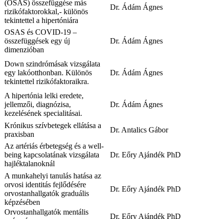
(OSAS) összefüggése más
Dr. Ádám Ágnes
rizikófaktorokkal,- különös
tekintettel a hipertóniára
OSAS és COVID-19 –
összefüggések egy új
Dr. Ádám Ágnes
dimenzióban
Down szindrómásak vizsgálata
egy lakóotthonban. Különös
Dr. Ádám Ágnes
tekintettel rizikófaktoraikra.
A hipertónia lelki eredete,
jellemzői, diagnózisa,
Dr. Ádám Ágnes
kezelésének specialitásai.
Krónikus szívbetegek ellátása a
Dr. Antalics Gábor
praxisban
Az artériás érbetegség és a well-
being kapcsolatának vizsgálata
Dr. Eőry Ajándék PhD
hajléktalanoknál
A munkahelyi tanulás hatása az
orvosi identitás fejlődésére
Dr. Eőry Ajándék PhD
orvostanhallgatók graduális
képzésében
Orvostanhallgatók mentális
Dr. Eőry Ajándék PhD