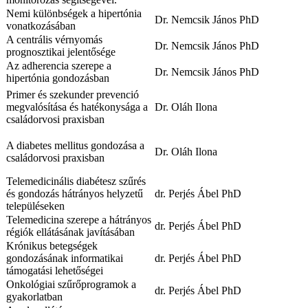
Nemi különbségek a hipertónia
Dr. Nemcsik János PhD
vonatkozásában
A centrális vérnyomás
Dr. Nemcsik János PhD
prognosztikai jelentősége
Az adherencia szerepe a
Dr. Nemcsik János PhD
hipertónia gondozásban
Primer és szekunder prevenció
megvalósítása és hatékonysága a
Dr. Oláh Ilona
családorvosi praxisban
A diabetes mellitus gondozása a
Dr. Oláh Ilona
családorvosi praxisban
Telemedicinális diabétesz szűrés
és gondozás hátrányos helyzetű
dr. Perjés Ábel PhD
településeken
Telemedicina szerepe a hátrányos
dr. Perjés Ábel PhD
régiók ellátásának javításában
Krónikus betegségek
gondozásának informatikai
dr. Perjés Ábel PhD
támogatási lehetőségei
Onkológiai szűrőprogramok a
dr. Perjés Ábel PhD
gyakorlatban