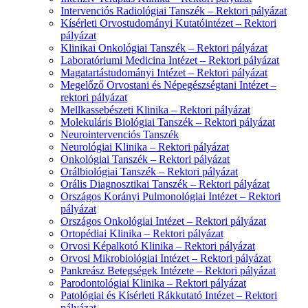
Intervenciós Radiológiai Tanszék – Rektori pályázat
Kísérleti Orvostudományi Kutatóintézet – Rektori
pályázat
Klinikai Onkológiai Tanszék – Rektori pályázat
Laboratóriumi Medicina Intézet – Rektori pályázat
Magatartástudományi Intézet – Rektori pályázat
Megelőző Orvostani és Népegészségtani Intézet –
rektori pályázat
Mellkassebészeti Klinika – Rektori pályázat
Molekuláris Biológiai Tanszék – Rektori pályázat
Neurointervenciós Tanszék
Neurológiai Klinika – Rektori pályázat
Onkológiai Tanszék – Rektori pályázat
Orálbiológiai Tanszék – Rektori pályázat
Orális Diagnosztikai Tanszék – Rektori pályázat
Országos Korányi Pulmonológiai Intézet – Rektori
pályázat
Országos Onkológiai Intézet – Rektori pályázat
Ortopédiai Klinika – Rektori pályázat
Orvosi Képalkotó Klinika – Rektori pályázat
Orvosi Mikrobiológiai Intézet – Rektori pályázat
Pankreász Betegségek Intézete – Rektori pályázat
Parodontológiai Klinika – Rektori pályázat
Patológiai és Kísérleti Rákkutató Intézet – Rektori
pályázat