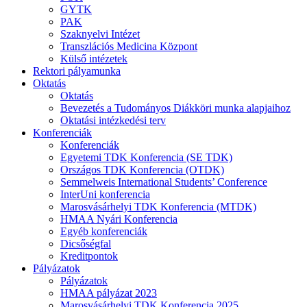
GYTK
PAK
Szaknyelvi Intézet
Transzlációs Medicina Központ
Külső intézetek
Rektori pályamunka
Oktatás
Oktatás
Bevezetés a Tudományos Diákköri munka alapjaihoz
Oktatási intézkedési terv
Konferenciák
Konferenciák
Egyetemi TDK Konferencia (SE TDK)
Országos TDK Konferencia (OTDK)
Semmelweis International Students’ Conference
InterUni konferencia
Marosvásárhelyi TDK Konferencia (MTDK)
HMAA Nyári Konferencia
Egyéb konferenciák
Dicsőségfal
Kreditpontok
Pályázatok
Pályázatok
HMAA pályázat 2023
Marosvásárhelyi TDK Konferencia 2025.