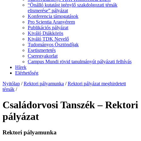
“Önálló kutatást igénylő szakdolgozati témák
elismerése” pályázat
Konferencia támogatások
Pro Scientia Aranyérem
Publikációs pályázat
Kiváló Diákkörös
Kiváló TDK Nevelő
Tudományos Ösztöndíjak
Esetismertetés
Cseregyakorlat
Campus Mundi rövid tanulmányút pályázati felhívás
Hírek
Elérhetőség
Nyitólap
/
Rektori pályamunka
/
Rektori pályázat meghirdetett
témák
/
Családorvosi Tanszék – Rektori
pályázat
Rektori pályamunka