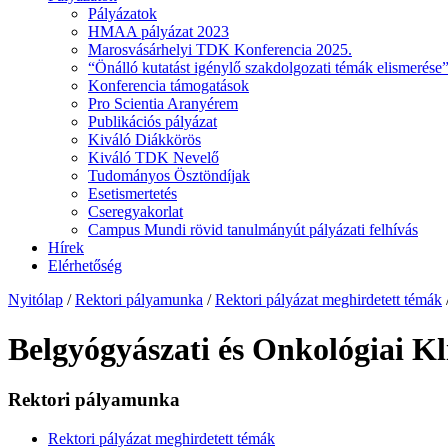
Pályázatok
HMAA pályázat 2023
Marosvásárhelyi TDK Konferencia 2025.
“Önálló kutatást igénylő szakdolgozati témák elismerése”
Konferencia támogatások
Pro Scientia Aranyérem
Publikációs pályázat
Kiváló Diákkörös
Kiváló TDK Nevelő
Tudományos Ösztöndíjak
Esetismertetés
Cseregyakorlat
Campus Mundi rövid tanulmányút pályázati felhívás
Hírek
Elérhetőség
Nyitólap
/
Rektori pályamunka
/
Rektori pályázat meghirdetett témák
Belgyógyászati és Onkológiai Kl
Rektori pályamunka
Rektori pályázat meghirdetett témák