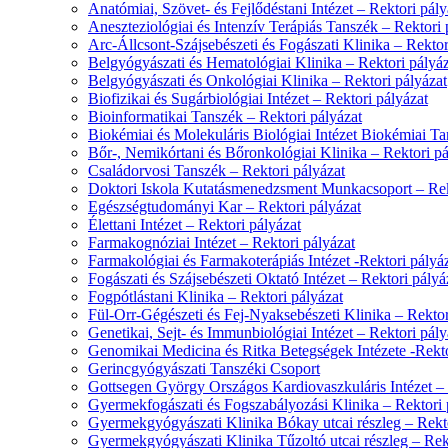
Anatómiai, Szövet- és Fejlődéstani Intézet – Rektori pály
Aneszteziológiai és Intenzív Terápiás Tanszék – Rektori 
Arc-Állcsont-Szájsebészeti és Fogászati Klinika – Rektor
Belgyógyászati és Hematológiai Klinika – Rektori pályáz
Belgyógyászati és Onkológiai Klinika – Rektori pályázat
Biofizikai és Sugárbiológiai Intézet – Rektori pályázat
Bioinformatikai Tanszék – Rektori pályázat
Biokémiai és Molekuláris Biológiai Intézet Biokémiai Ta
Bőr-, Nemikórtani és Bőronkológiai Klinika – Rektori pá
Családorvosi Tanszék – Rektori pályázat
Doktori Iskola Kutatásmenedzsment Munkacsoport – Rek
Egészségtudományi Kar – Rektori pályázat
Élettani Intézet – Rektori pályázat
Farmakognóziai Intézet – Rektori pályázat
Farmakológiai és Farmakoterápiás Intézet -Rektori pályá
Fogászati és Szájsebészeti Oktató Intézet – Rektori pályá
Fogpótlástani Klinika – Rektori pályázat
Fül-Orr-Gégészeti és Fej-Nyaksebészeti Klinika – Rektor
Genetikai, Sejt- és Immunbiológiai Intézet – Rektori pály
Genomikai Medicina és Ritka Betegségek Intézete -Rekto
Gerincgyógyászati Tanszéki Csoport
Gottsegen György Országos Kardiovaszkuláris Intézet – 
Gyermekfogászati és Fogszabályozási Klinika – Rektori 
Gyermekgyógyászati Klinika Bókay utcai részleg – Rekto
Gyermekgyógyászati Klinika Tűzoltó utcai részleg – Rek