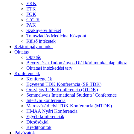
EKK
ETK
FOK
GYTK
PAK
Szaknyelvi Intézet
Transzlációs Medicina Központ
Külső intézetek
Rektori pályamunka
Oktatás
Oktatás
Bevezetés a Tudományos Diákköri munka alapjaihoz
Oktatási intézkedési terv
Konferenciák
Konferenciák
Egyetemi TDK Konferencia (SE TDK)
Országos TDK Konferencia (OTDK)
Semmelweis International Students’ Conference
InterUni konferencia
Marosvásárhelyi TDK Konferencia (MTDK)
HMAA Nyári Konferencia
Egyéb konferenciák
Dicsőségfal
Kreditpontok
Pályázatok