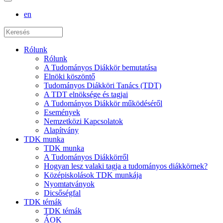
en
Rólunk
Rólunk
A Tudományos Diákkör bemutatása
Elnöki köszöntő
Tudományos Diákköri Tanács (TDT)
A TDT elnöksége és tagjai
A Tudományos Diákkör működéséről
Események
Nemzetközi Kapcsolatok
Alapítvány
TDK munka
TDK munka
A Tudományos Diákkörről
Hogyan lesz valaki tagja a tudományos diákkörnek?
Középiskolások TDK munkája
Nyomtatványok
Dicsőségfal
TDK témák
TDK témák
ÁOK