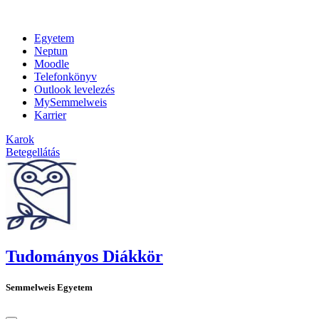
Egyetem
Neptun
Moodle
Telefonkönyv
Outlook levelezés
MySemmelweis
Karrier
Karok
Betegellátás
Tudományos Diákkör
Semmelweis Egyetem