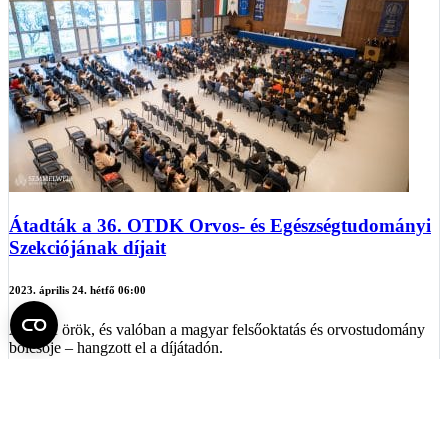
Átadták a 36. OTDK Orvos- és Egészségtudományi
Szekciójának díjait
2023. április 24. hétfő 06:00
A TDK örök, és valóban a magyar felsőoktatás és orvostudomány
bölcsője – hangzott el a díjátadón.