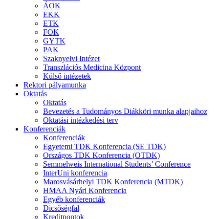
ÁOK
EKK
ETK
FOK
GYTK
PAK
Szaknyelvi Intézet
Transzlációs Medicina Központ
Külső intézetek
Rektori pályamunka
Oktatás
Oktatás
Bevezetés a Tudományos Diákköri munka alapjaihoz
Oktatási intézkedési terv
Konferenciák
Konferenciák
Egyetemi TDK Konferencia (SE TDK)
Országos TDK Konferencia (OTDK)
Semmelweis International Students’ Conference
InterUni konferencia
Marosvásárhelyi TDK Konferencia (MTDK)
HMAA Nyári Konferencia
Egyéb konferenciák
Dicsőségfal
Kreditpontok