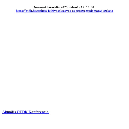
Nevezési határidő: 2025. február 19. 16:00
https://otdk.hu/szekcio-felhivasok/orvos-es-egeszsegtudomanyi-szekcio
Aktuális OTDK Konferencia