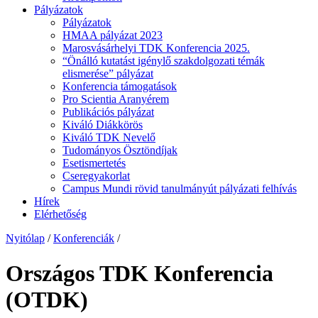
Pályázatok
Pályázatok
HMAA pályázat 2023
Marosvásárhelyi TDK Konferencia 2025.
“Önálló kutatást igénylő szakdolgozati témák
elismerése” pályázat
Konferencia támogatások
Pro Scientia Aranyérem
Publikációs pályázat
Kiváló Diákkörös
Kiváló TDK Nevelő
Tudományos Ösztöndíjak
Esetismertetés
Cseregyakorlat
Campus Mundi rövid tanulmányút pályázati felhívás
Hírek
Elérhetőség
Nyitólap
/
Konferenciák
/
Országos TDK Konferencia
(OTDK)