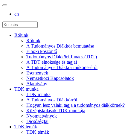
en
Rólunk
Rólunk
A Tudományos Diákkör bemutatása
Elnöki köszöntő
Tudományos Diákköri Tanács (TDT)
A TDT elnöksége és tagjai
A Tudományos Diákkör működéséről
Események
Nemzetközi Kapcsolatok
Alapítvány
TDK munka
TDK munka
A Tudományos Diákkörről
Hogyan lesz valaki tagja a tudományos diákkörnek?
Középiskolások TDK munkája
Nyomtatványok
Dicsőségfal
TDK témák
TDK témák