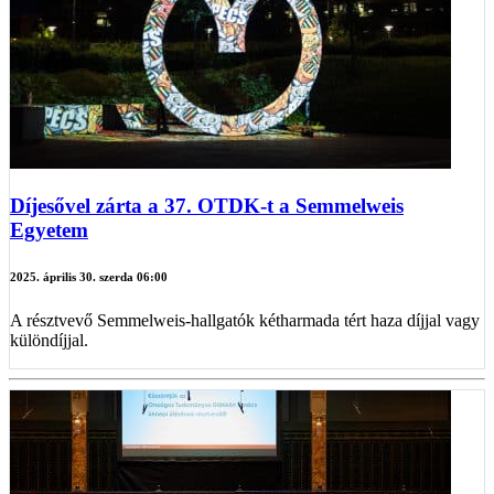
Díjesővel zárta a 37. OTDK-t a Semmelweis
Egyetem
2025. április 30. szerda 06:00
A résztvevő Semmelweis-hallgatók kétharmada tért haza díjjal vagy
különdíjjal.