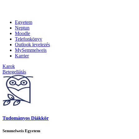
Egyetem
Neptun
Moodle
Telefonkönyv
Outlook levelezés
MySemmelweis
Karrier
Karok
Betegellátás
Tudományos Diákkör
Semmelweis Egyetem