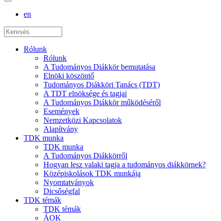
en
Rólunk
Rólunk
A Tudományos Diákkör bemutatása
Elnöki köszöntő
Tudományos Diákköri Tanács (TDT)
A TDT elnöksége és tagjai
A Tudományos Diákkör működéséről
Események
Nemzetközi Kapcsolatok
Alapítvány
TDK munka
TDK munka
A Tudományos Diákkörről
Hogyan lesz valaki tagja a tudományos diákkörnek?
Középiskolások TDK munkája
Nyomtatványok
Dicsőségfal
TDK témák
TDK témák
ÁOK