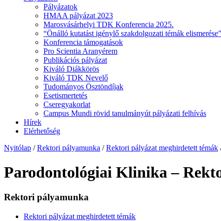
Pályázatok
HMAA pályázat 2023
Marosvásárhelyi TDK Konferencia 2025.
“Önálló kutatást igénylő szakdolgozati témák elismerése”
Konferencia támogatások
Pro Scientia Aranyérem
Publikációs pályázat
Kiváló Diákkörös
Kiváló TDK Nevelő
Tudományos Ösztöndíjak
Esetismertetés
Cseregyakorlat
Campus Mundi rövid tanulmányút pályázati felhívás
Hírek
Elérhetőség
Nyitólap
/
Rektori pályamunka
/
Rektori pályázat meghirdetett témák
Parodontológiai Klinika – Rekto
Rektori pályamunka
Rektori pályázat meghirdetett témák