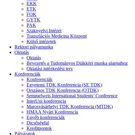
EKK
ETK
FOK
GYTK
PAK
Szaknyelvi Intézet
Transzlációs Medicina Központ
Külső intézetek
Rektori pályamunka
Oktatás
Oktatás
Bevezetés a Tudományos Diákköri munka alapjaihoz
Oktatási intézkedési terv
Konferenciák
Konferenciák
Egyetemi TDK Konferencia (SE TDK)
Országos TDK Konferencia (OTDK)
Semmelweis International Students’ Conference
InterUni konferencia
Marosvásárhelyi TDK Konferencia (MTDK)
HMAA Nyári Konferencia
Egyéb konferenciák
Dicsőségfal
Kreditpontok
Pályázatok