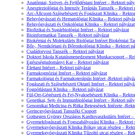
Anatómiai, Szövet- és Fejlődéstani Intézet – Rektori pály
Aneszteziológiai és Intenzív Terápiás Tanszék – Rektori 
Arc-Állcsont-Szájsebészeti és Fogászati Klinika – Rektor
Belgyógyászati és Hematológiai Klinika – Rektori pályáz
Belgyógyászati és Onkológiai Klinika – Rektori pályázat
Biofizikai és Sugárbiológiai Intézet – Rektori pályázat
Bioinformatikai Tanszék – Rektori pályázat
Biokémiai és Molekuláris Biológiai Intézet Biokémiai Ta
Bőr-, Nemikórtani és Bőronkológiai Klinika – Rektori pá
Családorvosi Tanszék – Rektori pályázat
Doktori Iskola Kutatásmenedzsment Munkacsoport – Rek
Egészségtudományi Kar – Rektori pályázat
Élettani Intézet – Rektori pályázat
Farmakognóziai Intézet – Rektori pályázat
Farmakológiai és Farmakoterápiás Intézet -Rektori pályá
Fogászati és Szájsebészeti Oktató Intézet – Rektori pályá
Fogpótlástani Klinika – Rektori pályázat
Fül-Orr-Gégészeti és Fej-Nyaksebészeti Klinika – Rektor
Genetikai, Sejt- és Immunbiológiai Intézet – Rektori pály
Genomikai Medicina és Ritka Betegségek Intézete -Rekto
Gerincgyógyászati Tanszéki Csoport
Gottsegen György Országos Kardiovaszkuláris Intézet – 
Gyermekfogászati és Fogszabályozási Klinika – Rektori 
Gyermekgyógyászati Klinika Bókay utcai részleg – Rekto
Gyermekgyógyászati Klinika Tűzoltó utcai részleg – Rek