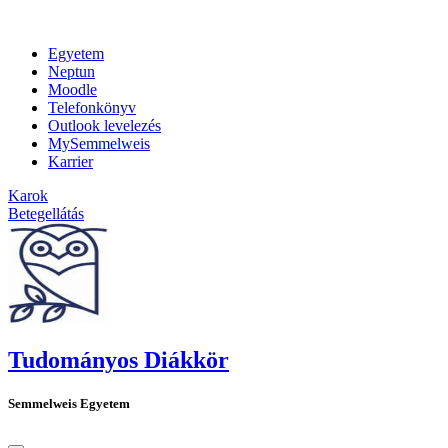
Egyetem
Neptun
Moodle
Telefonkönyv
Outlook levelezés
MySemmelweis
Karrier
Karok
Betegellátás
Tudományos Diákkör
Semmelweis Egyetem