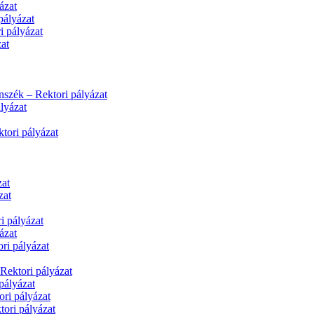
ázat
pályázat
i pályázat
at
nszék – Rektori pályázat
lyázat
tori pályázat
zat
zat
i pályázat
ázat
ri pályázat
Rektori pályázat
pályázat
ri pályázat
tori pályázat