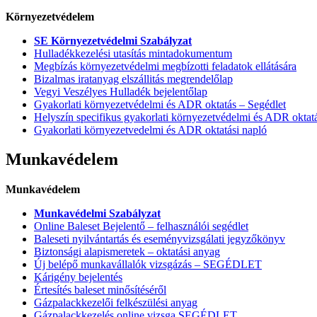
Környezetvédelem
SE Környezetvédelmi Szabályzat
Hulladékkezelési utasítás mintadokumentum
Megbízás környezetvédelmi megbízotti feladatok ellátására
Bizalmas iratanyag elszállitás megrendelőlap
Vegyi Veszélyes Hulladék bejelentőlap
Gyakorlati környezetvédelmi és ADR oktatás – Segédlet
Helyszín specifikus gyakorlati környezetvédelmi és ADR oktat
Gyakorlati környezetvedelmi és ADR oktatási napló
Munkavédelem
Munkavédelem
Munkavédelmi Szabályzat
Online Baleset Bejelentő – felhasználói segédlet
Baleseti nyilvántartás és eseményvizsgálati jegyzőkönyv
Biztonsági alapismeretek – oktatási anyag
Új belépő munkavállalók vizsgázás – SEGÉDLET
Kárigény bejelentés
Értesítés baleset minősítéséről
Gázpalackkezelői felkészülési anyag
Gázpalackkezelés online vizsga SEGÉDLET