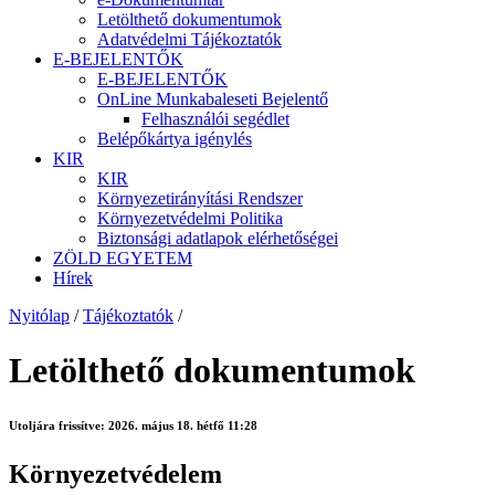
Letölthető dokumentumok
Adatvédelmi Tájékoztatók
E-BEJELENTŐK
E-BEJELENTŐK
OnLine Munkabaleseti Bejelentő
Felhasználói segédlet
Belépőkártya igénylés
KIR
KIR
Környezetirányítási Rendszer
Környezetvédelmi Politika
Biztonsági adatlapok elérhetőségei
ZÖLD EGYETEM
Hírek
Nyitólap
/
Tájékoztatók
/
Letölthető dokumentumok
Utoljára frissítve:
2026. május 18. hétfő 11:28
Környezetvédelem