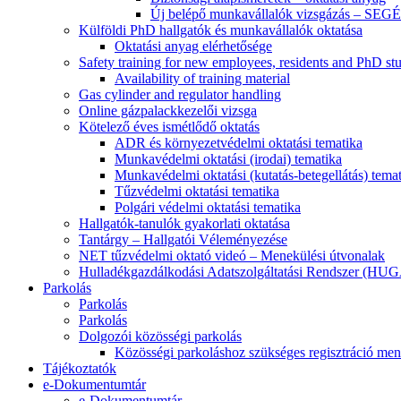
Új belépő munkavállalók vizsgázás – SE
Külföldi PhD hallgatók és munkavállalók oktatása
Oktatási anyag elérhetősége
Safety training for new employees, residents and PhD st
Availability of training material
Gas cylinder and regulator handling
Online gázpalackkezelői vizsga
Kötelező éves ismétlődő oktatás
ADR és környezetvédelmi oktatási tematika
Munkavédelmi oktatási (irodai) tematika
Munkavédelmi oktatási (kutatás-betegellátás) tema
Tűzvédelmi oktatási tematika
Polgári védelmi oktatási tematika
Hallgatók-tanulók gyakorlati oktatása
Tantárgy – Hallgatói Véleményezése
NET tűzvédelmi oktató videó – Menekülési útvonalak
Hulladékgazdálkodási Adatszolgáltatási Rendszer (HUGA) 
Parkolás
Parkolás
Parkolás
Dolgozói közösségi parkolás
Közösségi parkoláshoz szükséges regisztráció men
Tájékoztatók
e-Dokumentumtár
e-Dokumentumtár