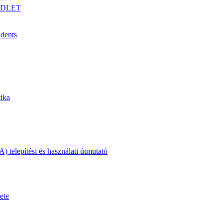
GÉDLET
udents
tika
telepítési és használati útmutató
ete