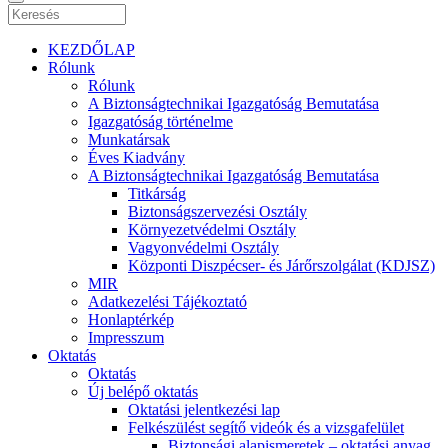
KEZDŐLAP
Rólunk
Rólunk
A Biztonságtechnikai Igazgatóság Bemutatása
Igazgatóság történelme
Munkatársak
Éves Kiadvány
A Biztonságtechnikai Igazgatóság Bemutatása
Titkárság
Biztonságszervezési Osztály
Környezetvédelmi Osztály
Vagyonvédelmi Osztály
Központi Diszpécser- és Járőrszolgálat (KDJSZ)
MIR
Adatkezelési Tájékoztató
Honlaptérkép
Impresszum
Oktatás
Oktatás
Új belépő oktatás
Oktatási jelentkezési lap
Felkészülést segítő videók és a vizsgafelület
Biztonsági alapismeretek – oktatási anyag