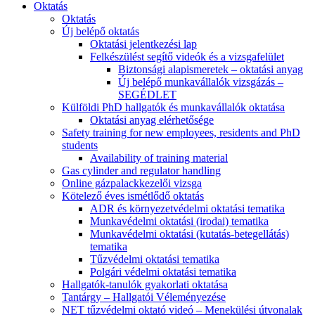
Oktatás
Oktatás
Új belépő oktatás
Oktatási jelentkezési lap
Felkészülést segítő videók és a vizsgafelület
Biztonsági alapismeretek – oktatási anyag
Új belépő munkavállalók vizsgázás –
SEGÉDLET
Külföldi PhD hallgatók és munkavállalók oktatása
Oktatási anyag elérhetősége
Safety training for new employees, residents and PhD
students
Availability of training material
Gas cylinder and regulator handling
Online gázpalackkezelői vizsga
Kötelező éves ismétlődő oktatás
ADR és környezetvédelmi oktatási tematika
Munkavédelmi oktatási (irodai) tematika
Munkavédelmi oktatási (kutatás-betegellátás)
tematika
Tűzvédelmi oktatási tematika
Polgári védelmi oktatási tematika
Hallgatók-tanulók gyakorlati oktatása
Tantárgy – Hallgatói Véleményezése
NET tűzvédelmi oktató videó – Menekülési útvonalak