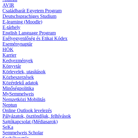
AVIR
Családbarát Egyetem Program
Deutschsprachiges Studium
E-learning (Moodle)
E-tárhely
English Language Program
Esélyegyenlőség és Etikai Kódex
Eseménynaptár
HÖK
Karrier
Kedvezmények
Könyvtár
Körlevelek, utasítások
Közbeszerzések
Közérdekű adatok
Minőségpolitika
MySemmelweis
Nemzetközi Mobilitás
Neptun
Online Outlook levelezés
Pályázatok, ösztöndíjak, felhívások
Sajtókapcsolat (Médiasarok)
SeKa
Semmelweis Scholar