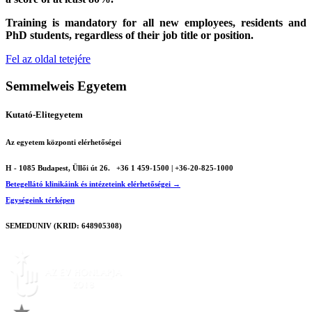
Training is mandatory for all new employees, residents and
PhD students, regardless of their job title or position.
Fel az oldal tetejére
Semmelweis Egyetem
Kutató-Elitegyetem
Az egyetem központi elérhetőségei
H - 1085 Budapest, Üllői út 26.
+36 1 459-1500 | +36-20-825-1000
Betegellátó klinikáink és intézeteink elérhetőségei →
Egységeink térképen
SEMEDUNIV (KRID: 648905308)