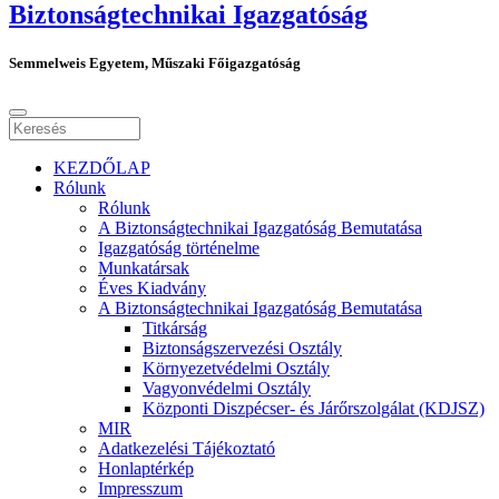
Biztonságtechnikai Igazgatóság
Semmelweis Egyetem, Műszaki Főigazgatóság
KEZDŐLAP
Rólunk
Rólunk
A Biztonságtechnikai Igazgatóság Bemutatása
Igazgatóság történelme
Munkatársak
Éves Kiadvány
A Biztonságtechnikai Igazgatóság Bemutatása
Titkárság
Biztonságszervezési Osztály
Környezetvédelmi Osztály
Vagyonvédelmi Osztály
Központi Diszpécser- és Járőrszolgálat (KDJSZ)
MIR
Adatkezelési Tájékoztató
Honlaptérkép
Impresszum