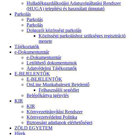
Hulladékgazdálkodási Adatszolgáltatási Rendszer
(HUGA) telepítési és használati útmutató
Parkolás
Parkolás
Parkolás
Dolgozói közösségi parkolás
Közösségi parkoláshoz szükséges regisztráció
menete
Tájékoztatók
e-Dokumentumtár
e-Dokumentumtár
Letölthető dokumentumok
Adatvédelmi Tájékoztatók
E-BEJELENTŐK
E-BEJELENTŐK
OnLine Munkabaleseti Bejelentő
Felhasználói segédlet
Belépőkártya igénylés
KIR
KIR
Környezetirányítási Rendszer
Környezetvédelmi Politika
Biztonsági adatlapok elérhetőségei
ZÖLD EGYETEM
Hírek