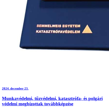
2024.
december 23.
Munkavédelmi, tűzvédelmi, katasztrófa- és polgári
védelmi megbízottak továbbképzése