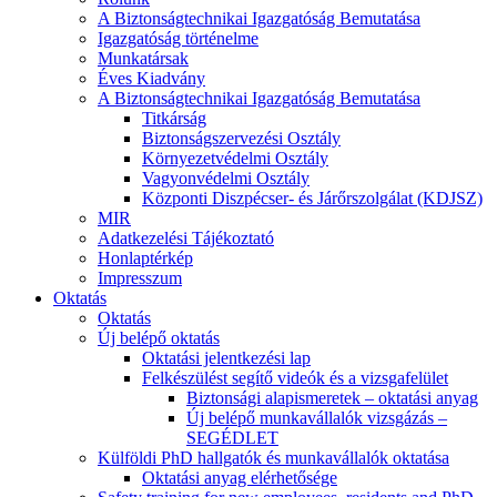
A Biztonságtechnikai Igazgatóság Bemutatása
Igazgatóság történelme
Munkatársak
Éves Kiadvány
A Biztonságtechnikai Igazgatóság Bemutatása
Titkárság
Biztonságszervezési Osztály
Környezetvédelmi Osztály
Vagyonvédelmi Osztály
Központi Diszpécser- és Járőrszolgálat (KDJSZ)
MIR
Adatkezelési Tájékoztató
Honlaptérkép
Impresszum
Oktatás
Oktatás
Új belépő oktatás
Oktatási jelentkezési lap
Felkészülést segítő videók és a vizsgafelület
Biztonsági alapismeretek – oktatási anyag
Új belépő munkavállalók vizsgázás –
SEGÉDLET
Külföldi PhD hallgatók és munkavállalók oktatása
Oktatási anyag elérhetősége