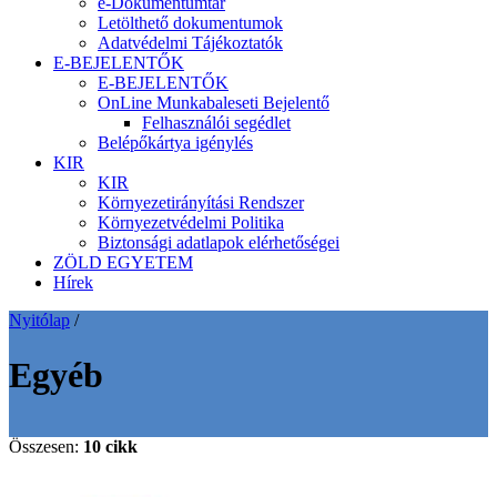
e-Dokumentumtár
Letölthető dokumentumok
Adatvédelmi Tájékoztatók
E-BEJELENTŐK
E-BEJELENTŐK
OnLine Munkabaleseti Bejelentő
Felhasználói segédlet
Belépőkártya igénylés
KIR
KIR
Környezetirányítási Rendszer
Környezetvédelmi Politika
Biztonsági adatlapok elérhetőségei
ZÖLD EGYETEM
Hírek
Nyitólap
/
Egyéb
Összesen:
10 cikk