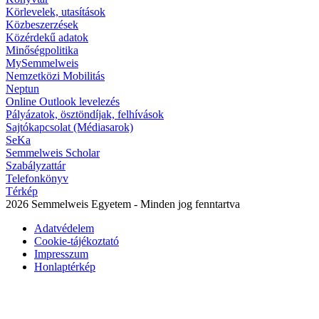
Körlevelek, utasítások
Közbeszerzések
Közérdekű adatok
Minőségpolitika
MySemmelweis
Nemzetközi Mobilitás
Neptun
Online Outlook levelezés
Pályázatok, ösztöndíjak, felhívások
Sajtókapcsolat (Médiasarok)
SeKa
Semmelweis Scholar
Szabályzattár
Telefonkönyv
Térkép
2026 Semmelweis Egyetem - Minden jog fenntartva
Adatvédelem
Cookie-tájékoztató
Impresszum
Honlaptérkép