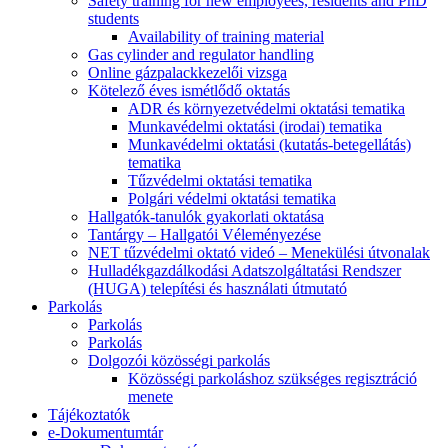
Safety training for new employees, residents and PhD
students
Availability of training material
Gas cylinder and regulator handling
Online gázpalackkezelői vizsga
Kötelező éves ismétlődő oktatás
ADR és környezetvédelmi oktatási tematika
Munkavédelmi oktatási (irodai) tematika
Munkavédelmi oktatási (kutatás-betegellátás)
tematika
Tűzvédelmi oktatási tematika
Polgári védelmi oktatási tematika
Hallgatók-tanulók gyakorlati oktatása
Tantárgy – Hallgatói Véleményezése
NET tűzvédelmi oktató videó – Menekülési útvonalak
Hulladékgazdálkodási Adatszolgáltatási Rendszer
(HUGA) telepítési és használati útmutató
Parkolás
Parkolás
Parkolás
Dolgozói közösségi parkolás
Közösségi parkoláshoz szükséges regisztráció
menete
Tájékoztatók
e-Dokumentumtár