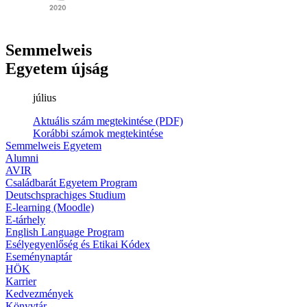
Semmelweis
Egyetem újság
július
Aktuális szám megtekintése (PDF)
Korábbi számok megtekintése
Semmelweis Egyetem
Alumni
AVIR
Családbarát Egyetem Program
Deutschsprachiges Studium
E-learning (Moodle)
E-tárhely
English Language Program
Esélyegyenlőség és Etikai Kódex
Eseménynaptár
HÖK
Karrier
Kedvezmények
Könyvtár