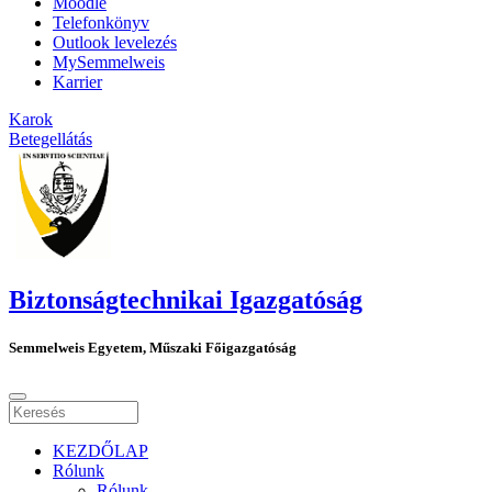
Moodle
Telefonkönyv
Outlook levelezés
MySemmelweis
Karrier
Karok
Betegellátás
Biztonságtechnikai Igazgatóság
Semmelweis Egyetem, Műszaki Főigazgatóság
KEZDŐLAP
Rólunk
Rólunk