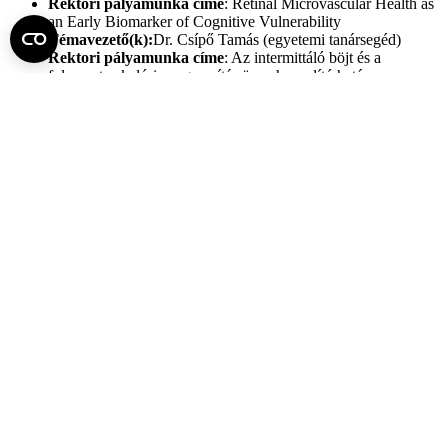
Rektori pályamunka címe
: Retinal Microvascular Health as
an Early Biomarker of Cognitive Vulnerability
Témavezető(k):
Dr. Csípő Tamás (egyetemi tanársegéd)
Rektori pályamunka címe
: Az intermittáló böjt és a
folyamatos kalóriamegszorítás összehasonlító hatása a
testtömegre és a metabolikus egészségre
Témavezető(k):
Dr. Fekete Mónika (egyetemi adjunktus)
Fel az oldal tetejére
Semmelweis Egyetem
Kutató-Elitegyetem
Az egyetem központi elérhetőségei
H - 1085 Budapest, Üllői út 26.
+36 1 459-1500 | +36-20-825-1000
Betegellátó klinikáink és intézeteink elérhetőségei →
Egységeink térképen
SEMEDUNIV (KRID: 648905308)