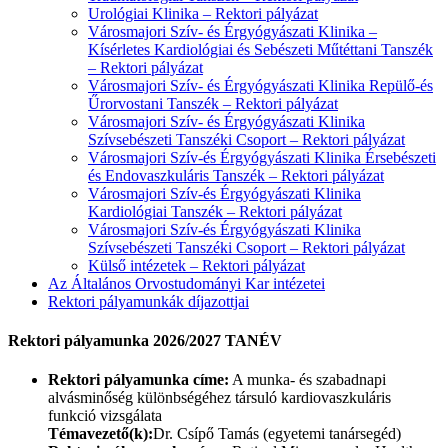
Urológiai Klinika – Rektori pályázat
Városmajori Szív- és Érgyógyászati Klinika –
Kísérletes Kardiológiai és Sebészeti Műtéttani Tanszék
– Rektori pályázat
Városmajori Szív- és Érgyógyászati Klinika Repülő-és
Űrorvostani Tanszék – Rektori pályázat
Városmajori Szív- és Érgyógyászati Klinika
Szívsebészeti Tanszéki Csoport – Rektori pályázat
Városmajori Szív-és Érgyógyászati Klinika Érsebészeti
és Endovaszkuláris Tanszék – Rektori pályázat
Városmajori Szív-és Érgyógyászati Klinika
Kardiológiai Tanszék – Rektori pályázat
Városmajori Szív-és Érgyógyászati Klinika
Szívsebészeti Tanszéki Csoport – Rektori pályázat
Külső intézetek – Rektori pályázat
Az Általános Orvostudományi Kar intézetei
Rektori pályamunkák díjazottjai
Rektori pályamunka 2026/2027 TANÉV
Rektori pályamunka címe:
A munka- és szabadnapi
alvásminőség különbségéhez társuló kardiovaszkuláris
funkció vizsgálata
Témavezető(k):
Dr. Csípő Tamás (egyetemi tanársegéd)