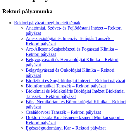
Rektori pályamunka
Rektori pályázat meghirdetett témák
Anatómiai, Szövet- és Fejlődéstani Intézet – Rektori
pályázat
Aneszteziológiai és Intenzív Terápiás Tanszék –
Rektori pályázat
Arc-Állcsont-Szájsebészeti és Fogászati Klinika –
Rektori pályázat
Belgyógyászati és Hematológiai Klinika – Rektori
pályázat
Belgyógyászati és Onkológiai Klinika – Rektori
pályázat
Biofizikai és Sugárbiológiai Intézet – Rektori pályázat
Bioinformatikai Tanszék – Rektori pályázat
Biokémiai és Molekuláris Biológiai Intézet Biokémiai
Tanszék – Rektori pályázat
Bőr-, Nemikórtani és Bőronkológiai Klinika – Rektori
pályázat
Családorvosi Tanszék – Rektori pályázat
Doktori Iskola Kutatásmenedzsment Munkacsoport –
Rektori pályázat
Egészségtudományi Kar – Rektori pályázat