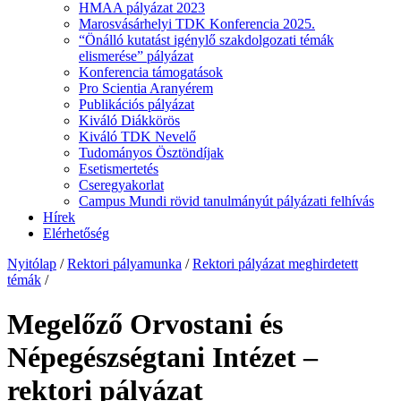
HMAA pályázat 2023
Marosvásárhelyi TDK Konferencia 2025.
“Önálló kutatást igénylő szakdolgozati témák
elismerése” pályázat
Konferencia támogatások
Pro Scientia Aranyérem
Publikációs pályázat
Kiváló Diákkörös
Kiváló TDK Nevelő
Tudományos Ösztöndíjak
Esetismertetés
Cseregyakorlat
Campus Mundi rövid tanulmányút pályázati felhívás
Hírek
Elérhetőség
Nyitólap
/
Rektori pályamunka
/
Rektori pályázat meghirdetett
témák
/
Megelőző Orvostani és
Népegészségtani Intézet –
rektori pályázat