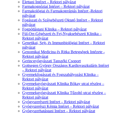
Élettani Intézet – Rektori pályázat
Farmakognóziai Intézet – Rektori pályázat
Farmakológiai és Farmakoterápiás Intézet -Rektori
pályázat
Fogászati és Szájsebészeti Oktató Intézet – Rektori
pályázat
Fogpótlástani Klinika – Rektori pályázat
Fül-Orr-Gégészeti és Fej-Nyaksebészeti Klinika –
Rektori pályázat
Genetikai, Sejt- és Immunbiológiai Intézet – Rektori
pályázat
Genomikai Medicina és Ritka Betegségek Intézete -
Rektori pályázat
Gerincgyógyászati Tanszéki Csoport
Gottsegen György Országos Kardiovaszkuláris Intézet
– Rektori pályázat
Gyermekfogászati és Fogszabályozási Klinika –
Rektori pályázat
Gyermekgyógyászati Klinika Bókay utcai részleg –
Rektori pályázat
Gyermekgyógyászati Klinika Tűzoltó utcai részleg –
Rektori pályázat
Gyógyszerészeti Intézet – Rektori pályázat
Gyógyszerészi Kémia Intézet – Rektori pályázat
Gyógyszerhatástani Intézet – Rektori pályázat