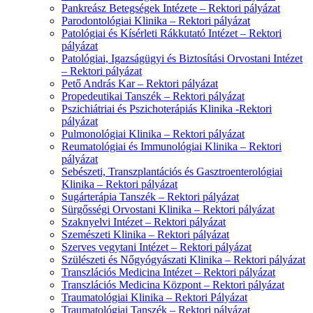
Pankreász Betegségek Intézete – Rektori pályázat
Parodontológiai Klinika – Rektori pályázat
Patológiai és Kísérleti Rákkutató Intézet – Rektori
pályázat
Patológiai, Igazságügyi és Biztosítási Orvostani Intézet
– Rektori pályázat
Pető András Kar – Rektori pályázat
Propedeutikai Tanszék – Rektori pályázat
Pszichiátriai és Pszichoterápiás Klinika -Rektori
pályázat
Pulmonológiai Klinika – Rektori pályázat
Reumatológiai és Immunológiai Klinika – Rektori
pályázat
Sebészeti, Transzplantációs és Gasztroenterológiai
Klinika – Rektori pályázat
Sugárterápia Tanszék – Rektori pályázat
Sürgősségi Orvostani Klinika – Rektori pályázat
Szaknyelvi Intézet – Rektori pályázat
Szemészeti Klinika – Rektori pályázat
Szerves vegytani Intézet – Rektori pályázat
Szülészeti és Nőgyógyászati Klinika – Rektori pályázat
Transzlációs Medicina Intézet – Rektori pályázat
Transzlációs Medicina Központ – Rektori pályázat
Traumatológiai Klinika – Rektori Pályázat
Traumatológiai Tanszék – Rektori pályázat