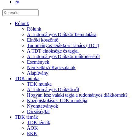
en
Rólunk
Rólunk
A Tudományos Diákkör bemutatása
Elnöki köszöntő
Tudományos Diákköri Tanács (TDT)
A TDT elnöksége és tagjai
A Tudományos Diákkör működéséről
Események
Nemzetközi Kapcsolatok
Alapítvány
TDK munka
TDK munka
A Tudományos Diákkörről
Hogyan lesz valaki tagja a tudományos diákkörnek?
Középiskolások TDK munkája
Nyomtatványok
Dicsőségfal
TDK témák
TDK témák
ÁOK
EKK