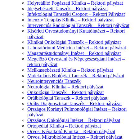
Helyreállító Fogászati Klinika – Rektori pályázat
Idegsebészeti Tanszék – Rektori pályázat
Infektológiai Tanszéki Csoport – Rektori Pályázat
Intenzív Terápiás Klinika – Rektori pályázat
Intervenciós Radiológiai Tanszék – Rektori pályázat
Kísérleti Orvostudományi Kutatóintézet – Rektori
pályázat
Klinikai Onkológiai Tanszék – Rektori pályázat
Laboratóriumi Medicina Intézet – Rektori pályázat
Magatartástudományi Intézet – Rektori pályázat
Megelőző Orvostani és Népegészségtani Intézet –
rektori pályázat
Mellkassebészeti Klinika – Rektori pályázat
Molekuláris Biológiai Tanszék – Rektori pályázat
Neurointervenciós Tanszék
Neurológiai Klinika – Rektori pályázat
Onkológiai Tanszék – Rektori pályázat
Orálbiológiai Tanszék – Rektori pályázat
Orális Diagnosztikai Tanszék – Rektori pályázat
Országos Korányi Pulmonológiai Intézet – Rektori
pályázat
Országos Onkológiai Intézet – Rektori pályázat
Ortopédiai Klinika – Rektori pályázat
Orvosi Képalkotó Klinika – Rektori pályázat
Orvosi Mikrobiológiai Intézet – Rektori pályázat