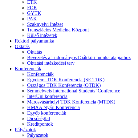
ETK
FOK
GYTK
PAK
Szaknyelvi Intézet
Transzlációs Medicina Központ
Külső intézetek
Rektori pályamunka
Oktatás
Oktatás
Bevezetés a Tudományos Diákköri munka alapjaihoz
Oktatási intézkedési terv
Konferenciák
Konferenciák
Egyetemi TDK Konferencia (SE TDK)
Országos TDK Konferencia (OTDK)
Semmelweis International Students’ Conference
InterUni konferencia
Marosvásárhelyi TDK Konferencia (MTDK)
HMAA Nyári Konferencia
Egyéb konferenciák
Dicsőségfal
Kreditpontok
Pályázatok
Pályázatok