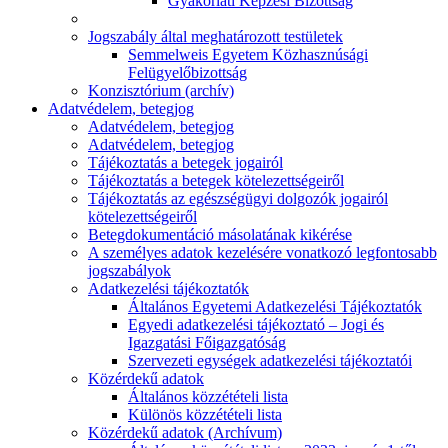
Gyakorlati Képzési Bizottság
Jogszabály által meghatározott testületek
Semmelweis Egyetem Közhasznúsági
Felügyelőbizottság
Konzisztórium (archív)
Adatvédelem, betegjog
Adatvédelem, betegjog
Adatvédelem, betegjog
Tájékoztatás a betegek jogairól
Tájékoztatás a betegek kötelezettségeiről
Tájékoztatás az egészségügyi dolgozók jogairól
kötelezettségeiről
Betegdokumentáció másolatának kikérése
A személyes adatok kezelésére vonatkozó legfontosabb
jogszabályok
Adatkezelési tájékoztatók
Általános Egyetemi Adatkezelési Tájékoztatók
Egyedi adatkezelési tájékoztató – Jogi és
Igazgatási Főigazgatóság
Szervezeti egységek adatkezelési tájékoztatói
Közérdekű adatok
Általános közzétételi lista
Különös közzétételi lista
Közérdekű adatok (Archívum)