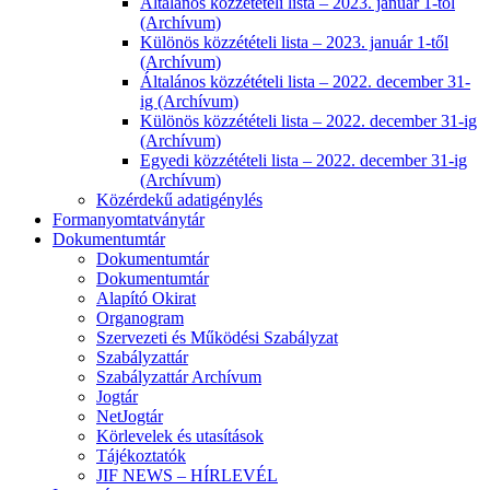
Általános közzétételi lista – 2023. január 1-től
(Archívum)
Különös közzétételi lista – 2023. január 1-től
(Archívum)
Általános közzétételi lista – 2022. december 31-
ig (Archívum)
Különös közzétételi lista – 2022. december 31-ig
(Archívum)
Egyedi közzétételi lista – 2022. december 31-ig
(Archívum)
Közérdekű adatigénylés
Formanyomtatványtár
Dokumentumtár
Dokumentumtár
Dokumentumtár
Alapító Okirat
Organogram
Szervezeti és Működési Szabályzat
Szabályzattár
Szabályzattár Archívum
Jogtár
NetJogtár
Körlevelek és utasítások
Tájékoztatók
JIF NEWS – HÍRLEVÉL