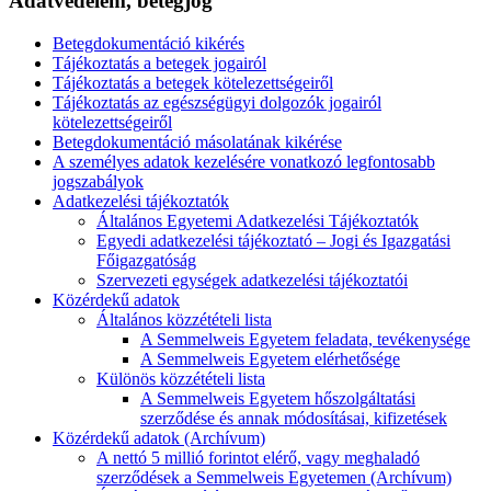
Adatvédelem, betegjog
Betegdokumentáció kikérés
Tájékoztatás a betegek jogairól
Tájékoztatás a betegek kötelezettségeiről
Tájékoztatás az egészségügyi dolgozók jogairól
kötelezettségeiről
Betegdokumentáció másolatának kikérése
A személyes adatok kezelésére vonatkozó legfontosabb
jogszabályok
Adatkezelési tájékoztatók
Általános Egyetemi Adatkezelési Tájékoztatók
Egyedi adatkezelési tájékoztató – Jogi és Igazgatási
Főigazgatóság
Szervezeti egységek adatkezelési tájékoztatói
Közérdekű adatok
Általános közzétételi lista
A Semmelweis Egyetem feladata, tevékenysége
A Semmelweis Egyetem elérhetősége
Különös közzétételi lista
A Semmelweis Egyetem hőszolgáltatási
szerződése és annak módosításai, kifizetések
Közérdekű adatok (Archívum)
A nettó 5 millió forintot elérő, vagy meghaladó
szerződések a Semmelweis Egyetemen (Archívum)