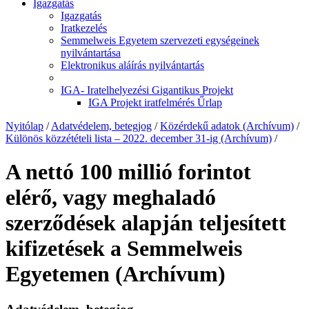
Igazgatás
Igazgatás
Iratkezelés
Semmelweis Egyetem szervezeti egységeinek
nyilvántartása
Elektronikus aláírás nyilvántartás
IGA- Iratelhelyezési Gigantikus Projekt
IGA Projekt iratfelmérés Űrlap
Nyitólap
/
Adatvédelem, betegjog
/
Közérdekű adatok (Archívum)
/
Különös közzétételi lista – 2022. december 31-ig (Archívum)
/
A nettó 100 millió forintot
elérő, vagy meghaladó
szerződések alapján teljesített
kifizetések a Semmelweis
Egyetemen (Archívum)