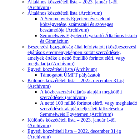
Általános közzétételi lista – 2023. január 1-től
(Archívum)
Általános közzétételi lista (Archívum)
A Semmelweis Egyetem éves elemi
költségvetése, számszaki és szöveges
beszámolója (Archívum)
Semmelweis Egyetem Gyakorló Általános Iskola
és Gimnázium
Beszerzési Igazgatóság által lefolytatott (köz)beszerzési
eljárások eredményeképpen kötött szerződések,
amelyek értéke a nettó ötmillió forintot eléri, vagy
meghaladja (Archívum)
Egyedi közzétételi lista (Archívum)
Támogatott ÚMFT pályázatok
Különös közzétételi lista – 2022. december 31-ig
(Archívum)
A közbeszerzési eljárás alapján megkötött
szerződések (archívum)
A nettó 100 millió forintot elérő, vagy meghaladó
szerződések alapján teljesített kifizetések a
Semmelweis Egyetemen (Archívum)
Különös közzétételi lista – 2023. január 1-től
(Archívum)
Egyedi közzétételi lista – 2022. december 31-ig
(Archívum)