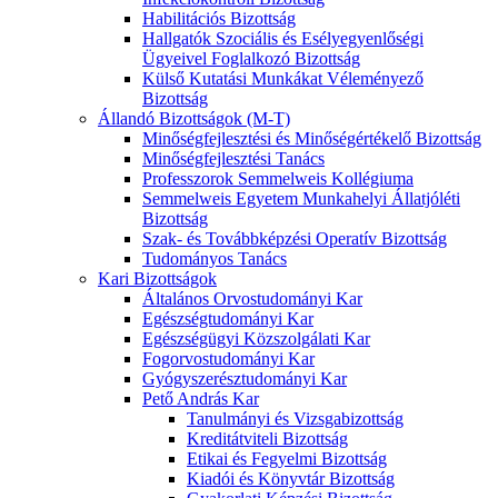
Habilitációs Bizottság
Hallgatók Szociális és Esélyegyenlőségi
Ügyeivel Foglalkozó Bizottság
Külső Kutatási Munkákat Véleményező
Bizottság
Állandó Bizottságok (M-T)
Minőségfejlesztési és Minőségértékelő Bizottság
Minőségfejlesztési Tanács
Professzorok Semmelweis Kollégiuma
Semmelweis Egyetem Munkahelyi Állatjóléti
Bizottság
Szak- és Továbbképzési Operatív Bizottság
Tudományos Tanács
Kari Bizottságok
Általános Orvostudományi Kar
Egészségtudományi Kar
Egészségügyi Közszolgálati Kar
Fogorvostudományi Kar
Gyógyszerésztudományi Kar
Pető András Kar
Tanulmányi és Vizsgabizottság
Kreditátviteli Bizottság
Etikai és Fegyelmi Bizottság
Kiadói és Könyvtár Bizottság