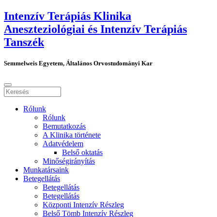
Intenzív Terápiás Klinika
Aneszteziológiai és Intenzív Terápiás
Tanszék
Semmelweis Egyetem, Általános Orvostudományi Kar
Rólunk
Rólunk
Bemutatkozás
A Klinika története
Adatvédelem
Belső oktatás
Minőségirányítás
Munkatársaink
Betegellátás
Betegellátás
Betegellátás
Központi Intenzív Részleg
Belső Tömb Intenzív Részleg