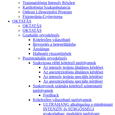
Traumatológiai Intenzív Részleg
Kardiológiai Szakambulancia
Otthoni Lélegeztetési Program
Fizioterápia-Gyógytorna
OKTATÁS
OKTATÁS
OKTATÁS
Graduális orvosképzés
Kötelezően választható
Bevezetés a betegellátásba
Ápolástan
Hallgatói visszajelzések
Posztgraduális orvosképzés
Szakvizsga előtti kötelező tanfolyamok
Az intenzív terápia általános kérdései
Az aneszteziológia általános kérdései
Az intenzív terápia speciális kérdései
Az aneszteziológia speciális kérdései
Szakorvosok számára kötelező szintentartó
tanfolyamok
Feedback
Kötelezően választható tanfolyamok
ULTRAHANG alkalmazása a mindennapi
INTENZÍV és SÜRGŐSSÉGI
gyakorlatban: moduláris tanfolyam