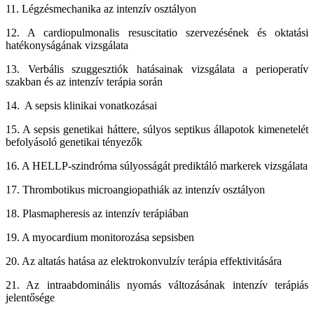
11. Légzésmechanika az intenzív osztályon
12. A cardiopulmonalis resuscitatio szervezésének és oktatási
hatékonyságának vizsgálata
13. Verbális szuggesztiók hatásainak vizsgálata a perioperatív
szakban és az intenzív terápia során
14. A sepsis klinikai vonatkozásai
15. A sepsis genetikai háttere, súlyos septikus állapotok kimenetelét
befolyásoló genetikai tényezők
16. A HELLP-szindróma súlyosságát prediktáló markerek vizsgálata
17. Thrombotikus microangiopathiák az intenzív osztályon
18. Plasmapheresis az intenzív terápiában
19. A myocardium monitorozása sepsisben
20. Az altatás hatása az elektrokonvulzív terápia effektivitására
21. Az intraabdominális nyomás változásának intenzív terápiás
jelentősége