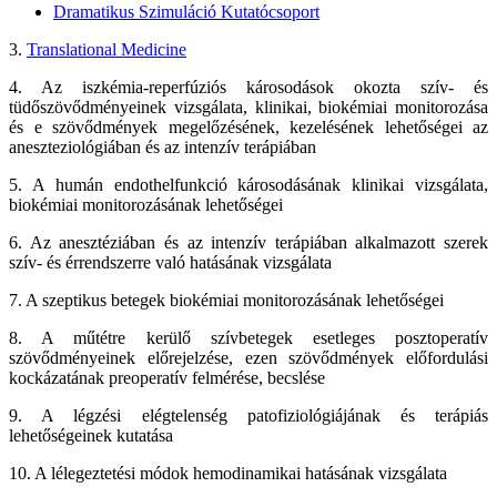
Dramatikus Szimuláció Kutatócsoport
3.
Translational Medicine
4. Az iszkémia-reperfúziós károsodások okozta szív- és
tüdőszövődményeinek vizsgálata, klinikai, biokémiai monitorozása
és e szövődmények megelőzésének, kezelésének lehetőségei az
aneszteziológiában és az intenzív terápiában
5. A humán endothelfunkció károsodásának klinikai vizsgálata,
biokémiai monitorozásának lehetőségei
6. Az anesztéziában és az intenzív terápiában alkalmazott szerek
szív- és érrendszerre való hatásának vizsgálata
7. A szeptikus betegek biokémiai monitorozásának lehetőségei
8. A műtétre kerülő szívbetegek esetleges posztoperatív
szövődményeinek előrejelzése, ezen szövődmények előfordulási
kockázatának preoperatív felmérése, becslése
9. A légzési elégtelenség patofiziológiájának és terápiás
lehetőségeinek kutatása
10. A lélegeztetési módok hemodinamikai hatásának vizsgálata