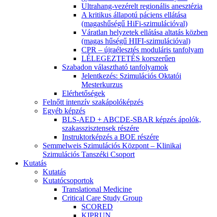
Ultrahang-vezérelt regionális anesztézia
A kritikus állapotú páciens ellátása
(magashűségű HiFi-szimulációval)
Váratlan helyzetek ellátása altatás közben
(magas hűségű HIFI-szimulációval)
CPR – újraélesztés moduláris tanfolyam
LÉLEGEZTETÉS korszerűen
Szabadon választható tanfolyamok
Jelentkezés: Szimulációs Oktatói
Mesterkurzus
Elérhetőségek
Felnőtt intenzív szakápolóképzés
Egyéb képzés
BLS-AED + ABCDE-SBAR képzés ápolók,
szakasszisztensek részére
Instruktorképzés a BOE részére
Semmelweis Szimulációs Központ – Klinikai
Szimulációs Tanszéki Csoport
Kutatás
Kutatás
Kutatócsoportok
Translational Medicine
Critical Care Study Group
SCORED
KIPRUN