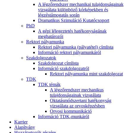
A légzőrendszer mechanikai tulajdonságainak
vizsgálata különböző kórképekben és
légzéstámogatás során
Dramatikus Szimuláció Kutatócsoport
PhD
A gépi lélegeztetés hatékonyságának
meghatározói
Rektori pályamunka
Rektori pályamunka (pályatétel) címlista
Információ rektori pályamunkáról
Szakdolgozatok
Szakdolgozat címlista
Információ szakdolgozatról
Rektori pályamunka mint szakdolgozat
TDK
TDK témák
A légzőrendszer mechanikus
tulajdonságainak vizsgálata
Oktatásmódszertani hatékonyság
vizsgálata az orvosképzésben
Orvosi kommunikáció
Információ TDK-munkáról
Karrier
Alapítvány
Hozzátartozók részére