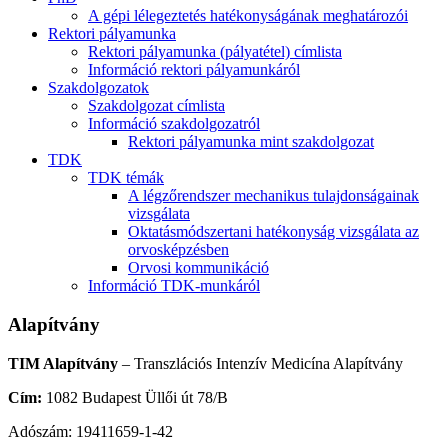
A gépi lélegeztetés hatékonyságának meghatározói
Rektori pályamunka
Rektori pályamunka (pályatétel) címlista
Információ rektori pályamunkáról
Szakdolgozatok
Szakdolgozat címlista
Információ szakdolgozatról
Rektori pályamunka mint szakdolgozat
TDK
TDK témák
A légzőrendszer mechanikus tulajdonságainak
vizsgálata
Oktatásmódszertani hatékonyság vizsgálata az
orvosképzésben
Orvosi kommunikáció
Információ TDK-munkáról
Alapítvány
TIM Alapítvány
– Transzlációs Intenzív Medicína Alapítvány
Cím:
1082 Budapest Üllői út 78/B
Adószám: 19411659-1-42