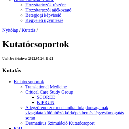
Hozzátartozók részére
Hozzátartozói tájékoztató
Betegjogi képviselő
Kegyeleti ügyintézés
Nyitólap
/
Kutatás
/
Kutatócsoportok
Utoljára frissítve:
2022.05.24. 11:22
Kutatás
Kutatócsoportok
Translational Medicine
Critical Care Study Group
SCORED
KIPRUN
A légzőrendszer mechanikai tulajdonságainak
vizsgálata különböző kórképekben és légzéstámogatás
során
Dramatikus Szimuláció Kutatócsoport
PhD