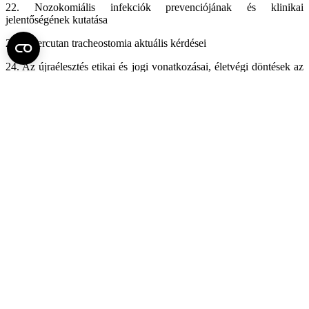
22. Nozokomiális infekciók prevenciójának és klinikai
jelentőségének kutatása
23. A percutan tracheostomia aktuális kérdései
24. Az újraélesztés etikai és jogi vonatkozásai, életvégi döntések az
intenzív osztályon
25. A betegjogok és a bioetika aktuális kérdései
26. Az agyi keringésmintázat vizsgálata szívsebészeti anesztézia
során
27. Neutrophil funkciók vizsgálata sepsis során
28. Az anesztézia és a műtéti beavatkozás hatása az
immunrendszerre
Fel az oldal tetejére
Semmelweis Egyetem
Kutató-Elitegyetem
Az egyetem központi elérhetőségei