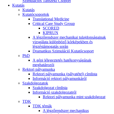
Szimulációs Tanszéki Csoport
Kutatás
Kutatás
Kutatócsoportok
Translational Medicine
Critical Care Study Group
SCORED
KIPRUN
A légzőrendszer mechanikai tulajdonságainak
vizsgálata különböző kórképekben és
légzéstámogatás során
Dramatikus Szimuláció Kutatócsoport
PhD
A gépi lélegeztetés hatékonyságának
meghatározói
Rektori pályamunka
Rektori pályamunka (pályatétel) címlista
Információ rektori pályamunkáról
Szakdolgozatok
Szakdolgozat címlista
Információ szakdolgozatról
Rektori pályamunka mint szakdolgozat
TDK
TDK témák
A légzőrendszer mechanikus