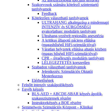
Az aneszteziológia speciális kérdései
Szakorvosok számára kötelező szintentartó
tanfolyamok
Feedback
Kötelezően választható tanfolyamok
ULTRAHANG alkalmazása a mindennapi
INTENZÍV és SÜRGŐSSÉGI
gyakorlatban: moduláris tanfolyam
Ultrahang-vezérelt regionális anesztézia
A kritikus állapotú páciens ellátása
(magashűségű HiFi-szimulációval)
Váratlan helyzetek ellátása altatás közben
(magas hűségű HIFI-szimulációval)
CPR – újraélesztés moduláris tanfolyam
LÉLEGEZTETÉS korszerűen
Szabadon választható tanfolyamok
Jelentkezés: Szimulációs Oktatói
Mesterkurzus
Elérhetőségek
Felnőtt intenzív szakápolóképzés
Egyéb képzés
BLS-AED + ABCDE-SBAR képzés ápolók,
szakasszisztensek részére
Instruktorképzés a BOE részére
Semmelweis Szimulációs Központ – Klinikai