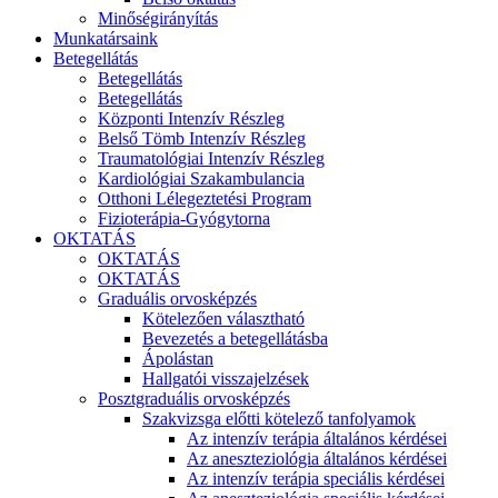
Minőségirányítás
Munkatársaink
Betegellátás
Betegellátás
Betegellátás
Központi Intenzív Részleg
Belső Tömb Intenzív Részleg
Traumatológiai Intenzív Részleg
Kardiológiai Szakambulancia
Otthoni Lélegeztetési Program
Fizioterápia-Gyógytorna
OKTATÁS
OKTATÁS
OKTATÁS
Graduális orvosképzés
Kötelezően választható
Bevezetés a betegellátásba
Ápolástan
Hallgatói visszajelzések
Posztgraduális orvosképzés
Szakvizsga előtti kötelező tanfolyamok
Az intenzív terápia általános kérdései
Az aneszteziológia általános kérdései
Az intenzív terápia speciális kérdései