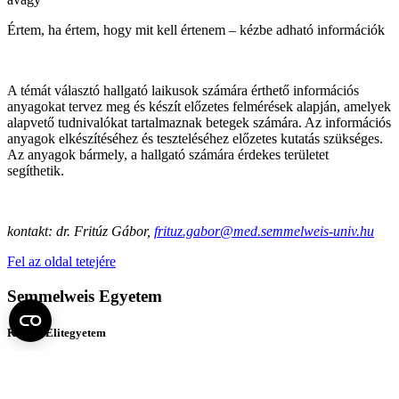
Értem, ha értem, hogy mit kell értenem – kézbe adható információk
A témát választó hallgató laikusok számára érthető információs
anyagokat tervez meg és készít előzetes felmérések alapján, amelyek
alapvető tudnivalókat tartalmaznak betegek számára. Az információs
anyagok elkészítéséhez és teszteléséhez előzetes kutatás szükséges.
Az anyagok bármely, a hallgató számára érdekes területet
segíthetik.
kontakt: dr. Fritúz Gábor,
frituz.gabor@med.semmelweis-univ.hu
Fel az oldal tetejére
Semmelweis Egyetem
Kutató-Elitegyetem
Az egyetem központi elérhetőségei