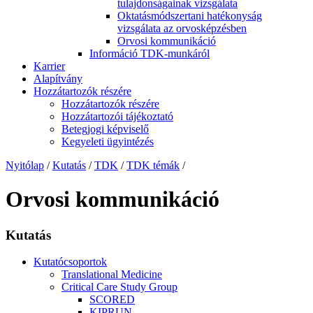
tulajdonságainak vizsgálata
Oktatásmódszertani hatékonyság
vizsgálata az orvosképzésben
Orvosi kommunikáció
Információ TDK-munkáról
Karrier
Alapítvány
Hozzátartozók részére
Hozzátartozók részére
Hozzátartozói tájékoztató
Betegjogi képviselő
Kegyeleti ügyintézés
Nyitólap
/
Kutatás
/
TDK
/
TDK témák
/
Orvosi kommunikáció
Kutatás
Kutatócsoportok
Translational Medicine
Critical Care Study Group
SCORED
KIPRUN