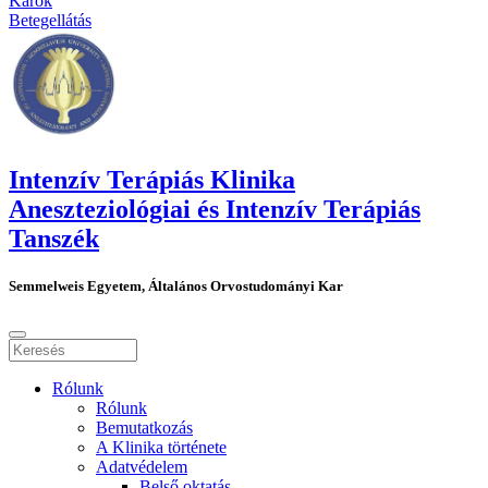
Karok
Betegellátás
Intenzív Terápiás Klinika
Aneszteziológiai és Intenzív Terápiás
Tanszék
Semmelweis Egyetem, Általános Orvostudományi Kar
Rólunk
Rólunk
Bemutatkozás
A Klinika története
Adatvédelem
Belső oktatás