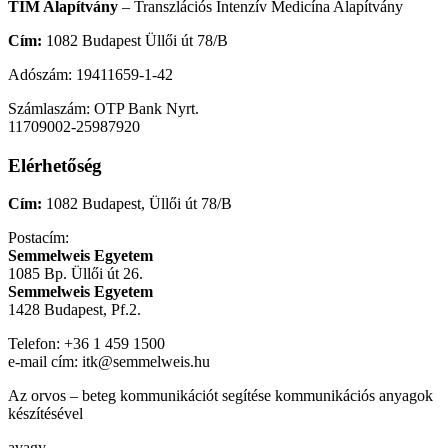
TIM Alapítvány
– Transzlációs Intenzív Medicína Alapítvány
Cím:
1082 Budapest Üllői út 78/B
Adószám: 19411659-1-42
Számlaszám: OTP Bank Nyrt.
11709002-25987920
Elérhetőség
Cím:
1082 Budapest, Üllői út 78/B
Postacím:
Semmelweis Egyetem
1085 Bp. Üllői út 26.
Semmelweis Egyetem
1428 Budapest, Pf.2.
Telefon: +36 1 459 1500
e-mail cím: itk@semmelweis.hu
Az orvos – beteg kommunikációt segítése kommunikációs anyagok
készítésével
avagy