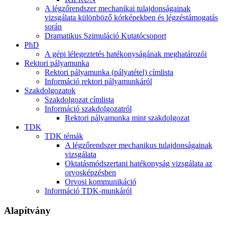
A légzőrendszer mechanikai tulajdonságainak
vizsgálata különböző kórképekben és légzéstámogatás
során
Dramatikus Szimuláció Kutatócsoport
PhD
A gépi lélegeztetés hatékonyságának meghatározói
Rektori pályamunka
Rektori pályamunka (pályatétel) címlista
Információ rektori pályamunkáról
Szakdolgozatok
Szakdolgozat címlista
Információ szakdolgozatról
Rektori pályamunka mint szakdolgozat
TDK
TDK témák
A légzőrendszer mechanikus tulajdonságainak
vizsgálata
Oktatásmódszertani hatékonyság vizsgálata az
orvosképzésben
Orvosi kommunikáció
Információ TDK-munkáról
Alapítvány