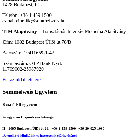
1428 Budapest, Pf.2.
Telefon: +36 1 459 1500
e-mail cím: itk@semmelweis.hu
TIM Alapítvány
– Transzlációs Intenzív Medicína Alapítvány
Cím:
1082 Budapest Üllői út 78/B
Adószám: 19411659-1-42
Számlaszám: OTP Bank Nyrt.
11709002-25987920
Fel az oldal tetejére
Semmelweis Egyetem
Kutató-Elitegyetem
Az egyetem központi elérhetőségei
H - 1085 Budapest, Üllői út 26.
+36 1 459-1500 | +36-20-825-1000
Betegellátó klinikáink és intézeteink elérhetőségei →