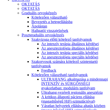
OKTATÁS
OKTATÁS
Graduális orvosképzés
Kötelezően választható
Bevezetés a betegellátásba
Ápolástan
Hallgatói visszajelzések
Posztgraduális orvosképzés
Szakvizsga előtti kötelező tanfolyamok
Az intenzív terápia általános kérdései
Az aneszteziológia általános kérdései
Az intenzív terápia speciális kérdései
Az aneszteziológia speciális kérdései
Szakorvosok számára kötelező szintentartó
tanfolyamok
Feedback
Kötelezően választható tanfolyamok
ULTRAHANG alkalmazása a mindennapi
INTENZÍV és SÜRGŐSSÉGI
gyakorlatban: moduláris tanfolyam
Ultrahang-vezérelt regionális anesztézia
A kritikus állapotú páciens ellátása
(magashűségű HiFi-szimulációval)
Váratlan helyzetek ellátása altatás közben