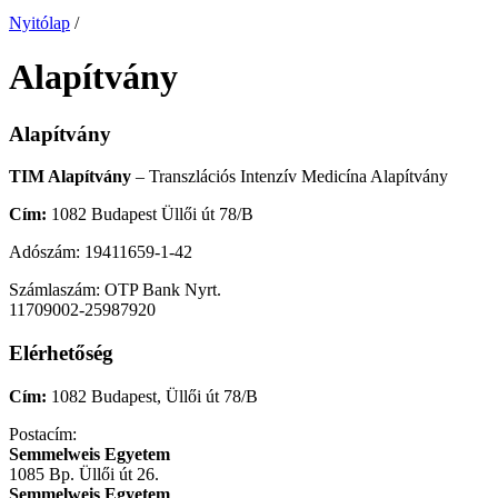
Nyitólap
/
Alapítvány
Alapítvány
TIM Alapítvány
– Transzlációs Intenzív Medicína Alapítvány
Cím:
1082 Budapest Üllői út 78/B
Adószám: 19411659-1-42
Számlaszám: OTP Bank Nyrt.
11709002-25987920
Elérhetőség
Cím:
1082 Budapest, Üllői út 78/B
Postacím:
Semmelweis Egyetem
1085 Bp. Üllői út 26.
Semmelweis Egyetem