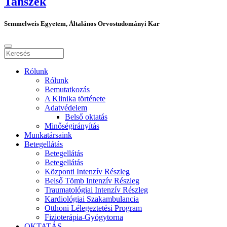
Tanszék
Semmelweis Egyetem, Általános Orvostudományi Kar
Rólunk
Rólunk
Bemutatkozás
A Klinika története
Adatvédelem
Belső oktatás
Minőségirányítás
Munkatársaink
Betegellátás
Betegellátás
Betegellátás
Központi Intenzív Részleg
Belső Tömb Intenzív Részleg
Traumatológiai Intenzív Részleg
Kardiológiai Szakambulancia
Otthoni Lélegeztetési Program
Fizioterápia-Gyógytorna
OKTATÁS