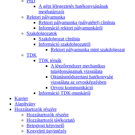
PhD
A gépi lélegeztetés hatékonyságának
meghatározói
Rektori pályamunka
Rektori pályamunka (pályatétel) címlista
Információ rektori pályamunkáról
Szakdolgozatok
Szakdolgozat címlista
Információ szakdolgozatról
Rektori pályamunka mint szakdolgozat
TDK
TDK témák
A légzőrendszer mechanikus
tulajdonságainak vizsgálata
Oktatásmódszertani hatékonyság
vizsgálata az orvosképzésben
Orvosi kommunikáció
Információ TDK-munkáról
Karrier
Alapítvány
Hozzátartozók részére
Hozzátartozók részére
Hozzátartozói tájékoztató
Betegjogi képviselő
Kegyeleti ügyintézés