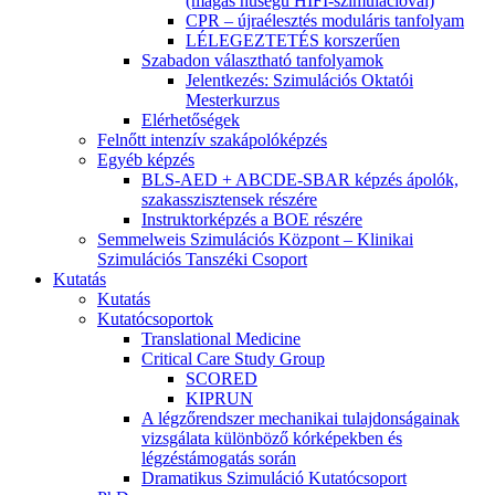
(magas hűségű HIFI-szimulációval)
CPR – újraélesztés moduláris tanfolyam
LÉLEGEZTETÉS korszerűen
Szabadon választható tanfolyamok
Jelentkezés: Szimulációs Oktatói
Mesterkurzus
Elérhetőségek
Felnőtt intenzív szakápolóképzés
Egyéb képzés
BLS-AED + ABCDE-SBAR képzés ápolók,
szakasszisztensek részére
Instruktorképzés a BOE részére
Semmelweis Szimulációs Központ – Klinikai
Szimulációs Tanszéki Csoport
Kutatás
Kutatás
Kutatócsoportok
Translational Medicine
Critical Care Study Group
SCORED
KIPRUN
A légzőrendszer mechanikai tulajdonságainak
vizsgálata különböző kórképekben és
légzéstámogatás során
Dramatikus Szimuláció Kutatócsoport