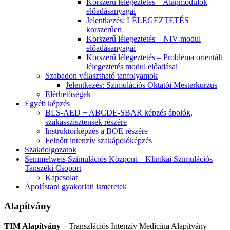
Korszerű lélegeztetés – Alapmodulok
előadásanyagai
Jelentkezés: LÉLEGEZTETÉS
korszerűen
Korszerű lélegeztetés – NIV-modul
előadásanyagai
Korszerű lélegeztetés – Probléma orientált
lélegeztetés modul előadásai
Szabadon választható tanfolyamok
Jelentkezés: Szimulációs Oktatói Mesterkurzus
Elérhetőségek
Egyéb képzés
BLS-AED + ABCDE-SBAR képzés ápolók,
szakasszisztensek részére
Instruktorképzés a BOE részére
Felnőtt intenzív szakápolóképzés
Szakdolgozatok
Semmelweis Szimulációs Központ – Klinikai Szimulációs
Tanszéki Csoport
Kapcsolat
Ápolástani gyakorlati ismeretek
Alapítvány
TIM Alapítvány
– Transzlációs Intenzív Medicína Alapítvány