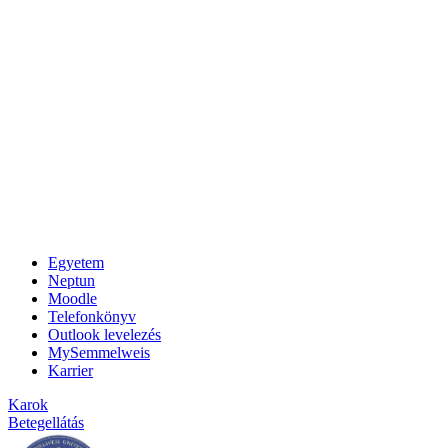
Egyetem
Neptun
Moodle
Telefonkönyv
Outlook levelezés
MySemmelweis
Karrier
Karok
Betegellátás