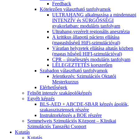
Feedback
Kötelezően választható tanfolyamok
ULTRAHANG alkalmazása a mindennapi
INTENZÍV és SÜRGŐSSÉGI
gyakorlatban: moduláris tanfolyam
Ultrahang-vezérelt regionális anesztézia
A kritikus állapotú páciens ellátása
(magashűségű HiFi-szimulációval)
Váratlan helyzetek ellátása altatás közben
(magas hűségű HIFI-szimulációval)
CPR – újraélesztés moduláris tanfolyam
LÉLEGEZTETÉS korszerűen
Szabadon választható tanfolyamok
Jelentkezés: Szimulációs Oktatói
Mesterkurzus
Elérhetőségek
Felnőtt intenzív szakápolóképzés
Egyéb képzés
BLS-AED + ABCDE-SBAR képzés ápolók,
szakasszisztensek részére
Instruktorképzés a BOE részére
Semmelweis Szimulációs Központ – Klinikai
Szimulációs Tanszéki Csoport
Kutatás
Kutatás