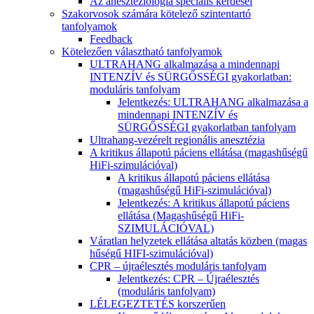
Az aneszteziológia speciális kérdései
Szakorvosok számára kötelező szintentartó
tanfolyamok
Feedback
Kötelezően választható tanfolyamok
ULTRAHANG alkalmazása a mindennapi
INTENZÍV és SÜRGŐSSÉGI gyakorlatban:
moduláris tanfolyam
Jelentkezés: ULTRAHANG alkalmazása a
mindennapi INTENZÍV és
SÜRGŐSSÉGI gyakorlatban tanfolyam
Ultrahang-vezérelt regionális anesztézia
A kritikus állapotú páciens ellátása (magashűségű
HiFi-szimulációval)
A kritikus állapotú páciens ellátása
(magashűségű HiFi-szimulációval)
Jelentkezés: A kritikus állapotú páciens
ellátása (Magashűségű HiFi-
SZIMULÁCIÓVAL)
Váratlan helyzetek ellátása altatás közben (magas
hűségű HIFI-szimulációval)
CPR – újraélesztés moduláris tanfolyam
Jelentkezés: CPR – Újraélesztés
(moduláris tanfolyam)
LÉLEGEZTETÉS korszerűen