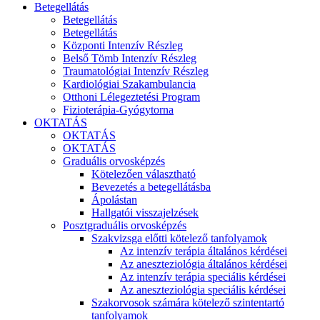
Betegellátás
Betegellátás
Betegellátás
Központi Intenzív Részleg
Belső Tömb Intenzív Részleg
Traumatológiai Intenzív Részleg
Kardiológiai Szakambulancia
Otthoni Lélegeztetési Program
Fizioterápia-Gyógytorna
OKTATÁS
OKTATÁS
OKTATÁS
Graduális orvosképzés
Kötelezően választható
Bevezetés a betegellátásba
Ápolástan
Hallgatói visszajelzések
Posztgraduális orvosképzés
Szakvizsga előtti kötelező tanfolyamok
Az intenzív terápia általános kérdései
Az aneszteziológia általános kérdései
Az intenzív terápia speciális kérdései
Az aneszteziológia speciális kérdései
Szakorvosok számára kötelező szintentartó
tanfolyamok