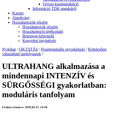
Orvosi kommunikáció
Információ TDK-munkáról
Karrier
Alapítvány
Hozzátartozók részére
Hozzátartozók részére
Hozzátartozói tájékoztató
Betegjogi képviselő
Kegyeleti ügyintézés
Nyitólap
/
OKTATÁS
/
Posztgraduális orvosképzés
/
Kötelezően
választható tanfolyamok
/
ULTRAHANG alkalmazása a
mindennapi INTENZÍV és
SÜRGŐSSÉGI gyakorlatban:
moduláris tanfolyam
Utoljára frissítve:
2026.04.15. 14:58