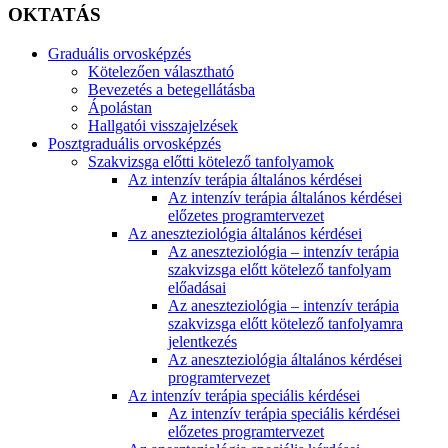
OKTATÁS
Graduális orvosképzés
Kötelezően választható
Bevezetés a betegellátásba
Ápolástan
Hallgatói visszajelzések
Posztgraduális orvosképzés
Szakvizsga előtti kötelező tanfolyamok
Az intenzív terápia általános kérdései
Az intenzív terápia általános kérdései
előzetes programtervezet
Az aneszteziológia általános kérdései
Az aneszteziológia – intenzív terápia
szakvizsga előtt kötelező tanfolyam
előadásai
Az aneszteziológia – intenzív terápia
szakvizsga előtt kötelező tanfolyamra
jelentkezés
Az aneszteziológia általános kérdései
programtervezet
Az intenzív terápia speciális kérdései
Az intenzív terápia speciális kérdései
előzetes programtervezet