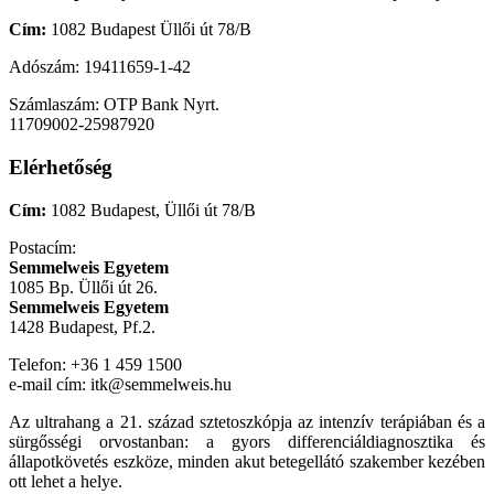
Cím:
1082 Budapest Üllői út 78/B
Adószám: 19411659-1-42
Számlaszám: OTP Bank Nyrt.
11709002-25987920
Elérhetőség
Cím:
1082 Budapest, Üllői út 78/B
Postacím:
Semmelweis Egyetem
1085 Bp. Üllői út 26.
Semmelweis Egyetem
1428 Budapest, Pf.2.
Telefon: +36 1 459 1500
e-mail cím: itk@semmelweis.hu
Az ultrahang a 21. század sztetoszkópja az intenzív terápiában és a
sürgősségi orvostanban: a gyors differenciáldiagnosztika és
állapotkövetés eszköze, minden akut betegellátó szakember kezében
ott lehet a helye.