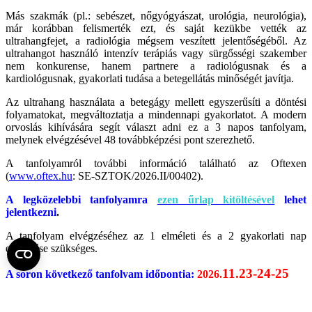
Más szakmák (pl.: sebészet, nőgyógyászat, urológia, neurológia),
már korábban felismerték ezt, és saját kezükbe vették az
ultrahangfejet, a radiológia mégsem veszített jelentőségéből. Az
ultrahangot használó intenzív terápiás vagy sürgősségi szakember
nem konkurense, hanem partnere a radiológusnak és a
kardiológusnak, gyakorlati tudása a betegellátás minőségét javítja.
Az ultrahang használata a betegágy mellett egyszerűsíti a döntési
folyamatokat, megváltoztatja a mindennapi gyakorlatot. A modern
orvoslás kihívására segít választ adni ez a 3 napos tanfolyam,
melynek elvégzésével 48 továbbképzési pont szerezhető.
A tanfolyamról további információ található az Oftexen
(
www.oftex.hu
: SE-SZTOK/2026.II/00402
).
A legközelebbi tanfolyamra
ezen űrlap kitöltésével
lehet
jelentkezni
.
A tanfolyam elvégzéséhez az 1 elméleti és a 2 gyakorlati nap
elvégzése szükséges.
11.23-24-25
A soron következő tanfolyam időpontja:
2026.
Jelentkezési határidő
:
2026.09.30
Elméleti képzés:
befizetéstől függően folyamatosan távoktatással