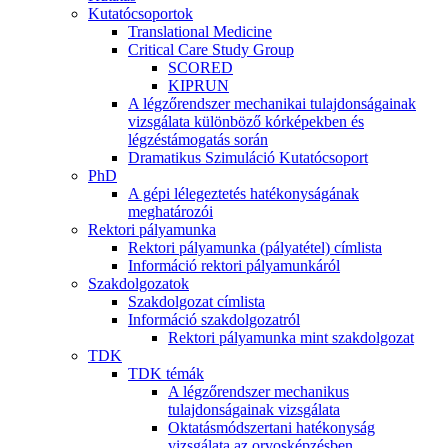
Kutatócsoportok
Translational Medicine
Critical Care Study Group
SCORED
KIPRUN
A légzőrendszer mechanikai tulajdonságainak
vizsgálata különböző kórképekben és
légzéstámogatás során
Dramatikus Szimuláció Kutatócsoport
PhD
A gépi lélegeztetés hatékonyságának
meghatározói
Rektori pályamunka
Rektori pályamunka (pályatétel) címlista
Információ rektori pályamunkáról
Szakdolgozatok
Szakdolgozat címlista
Információ szakdolgozatról
Rektori pályamunka mint szakdolgozat
TDK
TDK témák
A légzőrendszer mechanikus
tulajdonságainak vizsgálata
Oktatásmódszertani hatékonyság
vizsgálata az orvosképzésben