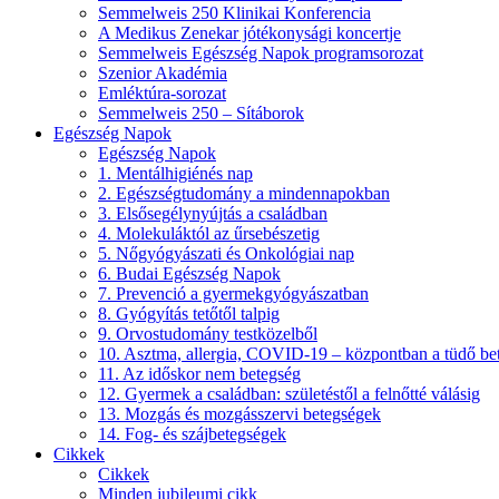
Semmelweis 250 Klinikai Konferencia
A Medikus Zenekar jótékonysági koncertje
Semmelweis Egészség Napok programsorozat
Szenior Akadémia
Emléktúra-sorozat
Semmelweis 250 – Sítáborok
Egészség Napok
Egészség Napok
1. Mentálhigiénés nap
2. Egészségtudomány a mindennapokban
3. Elsősegélynyújtás a családban
4. Molekuláktól az űrsebészetig
5. Nőgyógyászati és Onkológiai nap
6. Budai Egészség Napok
7. Prevenció a gyermekgyógyászatban
8. Gyógyítás tetőtől talpig
9. Orvostudomány testközelből
10. Asztma, allergia, COVID-19 – központban a tüdő be
11. Az időskor nem betegség
12. Gyermek a családban: születéstől a felnőtté válásig
13. Mozgás és mozgásszervi betegségek
14. Fog- és szájbetegségek
Cikkek
Cikkek
Minden jubileumi cikk