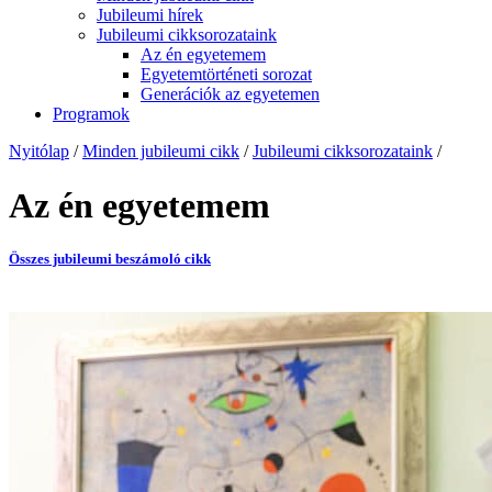
Jubileumi hírek
Jubileumi cikksorozataink
Az én egyetemem
Egyetemtörténeti sorozat
Generációk az egyetemen
Programok
Nyitólap
/
Minden jubileumi cikk
/
Jubileumi cikksorozataink
/
Az én egyetemem
Összes jubileumi beszámoló cikk