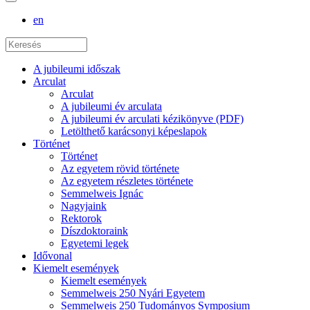
en
A jubileumi időszak
Arculat
Arculat
A jubileumi év arculata
A jubileumi év arculati kézikönyve (PDF)
Letölthető karácsonyi képeslapok
Történet
Történet
Az egyetem rövid története
Az egyetem részletes története
Semmelweis Ignác
Nagyjaink
Rektorok
Díszdoktoraink
Egyetemi legek
Idővonal
Kiemelt események
Kiemelt események
Semmelweis 250 Nyári Egyetem
Semmelweis 250 Tudományos Symposium