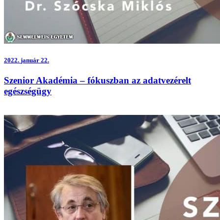
2022.
január 22.
Szenior Akadémia – fókuszban az adatvezérelt
egészségügy