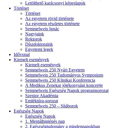
Letölthető karácsonyi képeslapok
Történet
Történet
Az egyetem rövid története
Az egyetem részletes története
Semmelweis Ignác
Nagyjaink
Rektorok
Díszdoktoraink
Egyetemi legek
Idővonal
Kiemelt események
Kiemelt események
Semmelweis 250 Nyári Egyetem
Semmelweis 250 Tudományos Symposium
Semmelweis 250 Klinikai Konferencia
A Medikus Zenekar jótékonysági koncertje
Semmelweis Egészség Napok programsorozat
Szenior Akadémia
Emléktúra-sorozat
Semmelweis 250 – Sítáborok
Egészség Napok
Egészség Napok
1. Mentálhigiénés nap
2. Egészségtudomány a mindennapokban