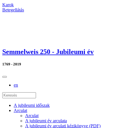
Karok
Betegellátás
Semmelweis 250 - Jubileumi év
1769 - 2019
en
A jubileumi időszak
Arculat
Arculat
A jubileumi év arculata
A jubileumi év arculati kézikönyve (PDF)