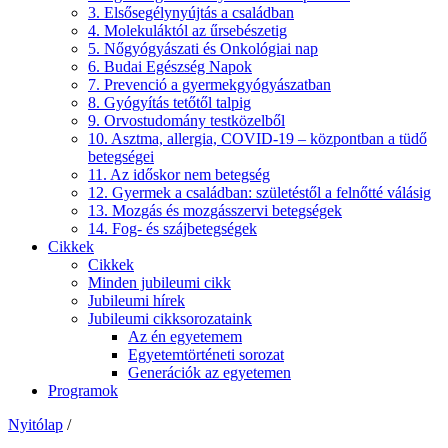
3. Elsősegélynyújtás a családban
4. Molekuláktól az űrsebészetig
5. Nőgyógyászati és Onkológiai nap
6. Budai Egészség Napok
7. Prevenció a gyermekgyógyászatban
8. Gyógyítás tetőtől talpig
9. Orvostudomány testközelből
10. Asztma, allergia, COVID-19 – központban a tüdő
betegségei
11. Az időskor nem betegség
12. Gyermek a családban: születéstől a felnőtté válásig
13. Mozgás és mozgásszervi betegségek
14. Fog- és szájbetegségek
Cikkek
Cikkek
Minden jubileumi cikk
Jubileumi hírek
Jubileumi cikksorozataink
Az én egyetemem
Egyetemtörténeti sorozat
Generációk az egyetemen
Programok
Nyitólap
/