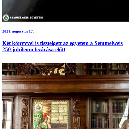
2021.
augusztus 17.
Két könyvvel is tisztelgett az egyetem a Semmelweis
250 jubileum lezárása előtt