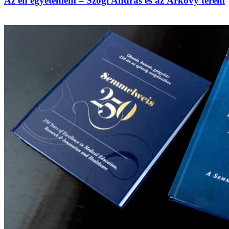
Az én egyetemem – Szögi András és az Árkövy terem