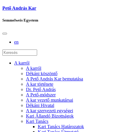
Pető András Kar
Semmelweis Egyetem
en
A karról
A karról
Dékáni köszöntő
A Pető András Kar bemutatása
A kar története
Dr. Pető András
A Pető-módszer
A kar vezető munkatársai
Dékáni Hivatal
A kar szervezeti egységei
Kari Állandó Bizottságok
Kari Tanács
Kari Tanács Határozatok
Kari Tanács Útmutató