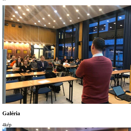
Galéria
4
kép