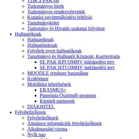
TDK a PAK-on
Tudományos hírek
Tudományos rendezvényeink
Kutatási együttműködési felhívás
Tanulmánykötet
Tudomány és Hivatás szakmai folyóirat
Hallgatóknak
Hallgatóknak
Hallgatóinknak
Felvételt nyert hallgatóknak
Tanulmányi és Hallgatói Központ, Karrieriroda
SE PAK KPI OMHV intézkedési terv
SE PAK HTI OMHV intézkedési terv
MOODLE rendszer használata
Kollégium
Mobilitási lehetőségek
ERASMUS+
Pannónia Ösztöndíj program
Kiemelt partnerek
DIÁKHITEL
Felvételizőknek
Felvételizőknek
Általános információk felvételizőknek
Alkalmassági vizsga
Nyílt nap