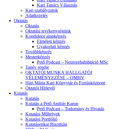
Kari Tanács Választás
Kari szabályzatok
Adatkezelés
Oktatás
Oktatás
Oktatási tevékenységünk
Konduktor alapképzés
Elméleti képzés
Gyakorlati képzés
Továbbképzés
Mesterképzés
Pető Podcast – Neurorehabilitáció MSc
Tanév rendje
OKTATÓI MUNKA HALLGATÓI
VÉLEMÉNYEZÉSE – OMHV
Hári Mária Kari Könyvtár és Forrásközpont
Oktatói Hírlevél
Kutatás
Kutatás
Kutatás a Pető András Karon
Pető Podcast – Tudomány és Hivatás
Kutatási Műhelyek
Kutatási Portfólió
Kutatásetikai Bizottság