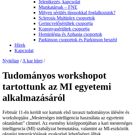
Jelentkezés, kapcsolat
Munkatársak – FNE
Milyen sérülés típusokkal foglalkozunk?
Sclerosis Multiplex csoportok
Gerincvelősérültek csoportja
Koponyasérültek csoportja
Hemiplégia és Aphasia csoportok
Parkinson csoportok és Parkinson beszéd
Hírek
Kapcsolat
Nyitólap
/
A kar hírei
/
Tudományos workshopot
tartottunk az MI egyetemi
alkalmazásáról
Február 11-én került sor karunk első tavaszi tudományos ülésére és
workshopjára „Mesterséges intelligencia használata az egyetemi
oktatásban” címmel. Az esemény középpontjában a kari mesterséges
intelligencia (MI) szabályzat bemutatása, valamint az MI-eszközök
oktatási integrációjának gyakorlati lehetőségei álltak.