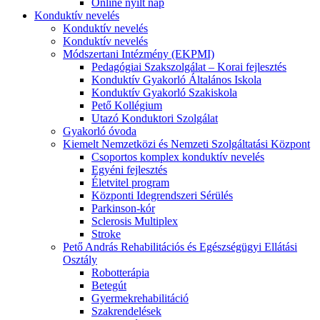
Online nyílt nap
Konduktív nevelés
Konduktív nevelés
Konduktív nevelés
Módszertani Intézmény (EKPMI)
Pedagógiai Szakszolgálat – Korai fejlesztés
Konduktív Gyakorló Általános Iskola
Konduktív Gyakorló Szakiskola
Pető Kollégium
Utazó Konduktori Szolgálat
Gyakorló óvoda
Kiemelt Nemzetközi és Nemzeti Szolgáltatási Központ
Csoportos komplex konduktív nevelés
Egyéni fejlesztés
Életvitel program
Központi Idegrendszeri Sérülés
Parkinson-kór
Sclerosis Multiplex
Stroke
Pető András Rehabilitációs és Egészségügyi Ellátási
Osztály
Robotterápia
Betegút
Gyermekrehabilitáció
Szakrendelések