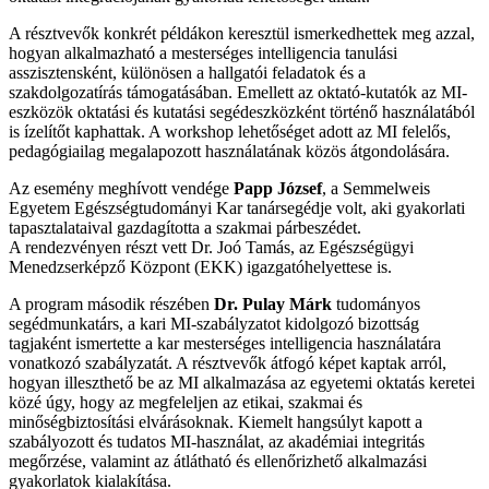
A résztvevők konkrét példákon keresztül ismerkedhettek meg azzal,
hogyan alkalmazható a mesterséges intelligencia tanulási
asszisztensként, különösen a hallgatói feladatok és a
szakdolgozatírás támogatásában. Emellett az oktató-kutatók az MI-
eszközök oktatási és kutatási segédeszközként történő használatából
is ízelítőt kaphattak. A workshop lehetőséget adott az MI felelős,
pedagógiailag megalapozott használatának közös átgondolására.
Az esemény meghívott vendége
Papp József
, a
Semmelweis
Egyetem Egészségtudományi Kar
tanársegédje volt, aki gyakorlati
tapasztalataival gazdagította a szakmai párbeszédet.
A rendezvényen részt vett Dr. Joó Tamás, az Egészségügyi
Menedzserképző Központ (EKK) igazgatóhelyettese is.
A program második részében
Dr. Pulay Márk
tudományos
segédmunkatárs, a kari MI-szabályzatot kidolgozó bizottság
tagjaként ismertette a kar mesterséges intelligencia használatára
vonatkozó szabályzatát. A résztvevők átfogó képet kaptak arról,
hogyan illeszthető be az MI alkalmazása az egyetemi oktatás keretei
közé úgy, hogy az megfeleljen az etikai, szakmai és
minőségbiztosítási elvárásoknak. Kiemelt hangsúlyt kapott a
szabályozott és tudatos MI-használat, az akadémiai integritás
megőrzése, valamint az átlátható és ellenőrizhető alkalmazási
gyakorlatok kialakítása.