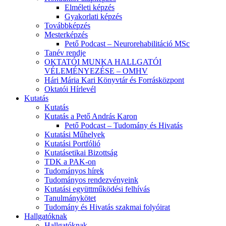
Elméleti képzés
Gyakorlati képzés
Továbbképzés
Mesterképzés
Pető Podcast – Neurorehabilitáció MSc
Tanév rendje
OKTATÓI MUNKA HALLGATÓI
VÉLEMÉNYEZÉSE – OMHV
Hári Mária Kari Könyvtár és Forrásközpont
Oktatói Hírlevél
Kutatás
Kutatás
Kutatás a Pető András Karon
Pető Podcast – Tudomány és Hivatás
Kutatási Műhelyek
Kutatási Portfólió
Kutatásetikai Bizottság
TDK a PAK-on
Tudományos hírek
Tudományos rendezvényeink
Kutatási együttműködési felhívás
Tanulmánykötet
Tudomány és Hivatás szakmai folyóirat
Hallgatóknak
Hallgatóknak