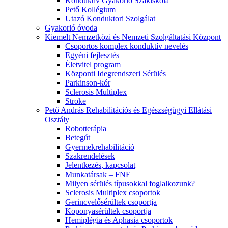
Konduktív Gyakorló Szakiskola
Pető Kollégium
Utazó Konduktori Szolgálat
Gyakorló óvoda
Kiemelt Nemzetközi és Nemzeti Szolgáltatási Központ
Csoportos komplex konduktív nevelés
Egyéni fejlesztés
Életvitel program
Központi Idegrendszeri Sérülés
Parkinson-kór
Sclerosis Multiplex
Stroke
Pető András Rehabilitációs és Egészségügyi Ellátási
Osztály
Robotterápia
Betegút
Gyermekrehabilitáció
Szakrendelések
Jelentkezés, kapcsolat
Munkatársak – FNE
Milyen sérülés típusokkal foglalkozunk?
Sclerosis Multiplex csoportok
Gerincvelősérültek csoportja
Koponyasérültek csoportja
Hemiplégia és Aphasia csoportok