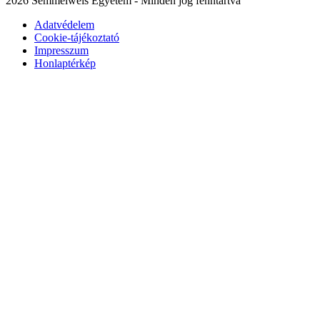
2026 Semmelweis Egyetem - Minden jog fenntartva
Adatvédelem
Cookie-tájékoztató
Impresszum
Honlaptérkép