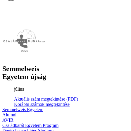
Semmelweis
Egyetem újság
július
Aktuális szám megtekintése (PDF)
Korábbi számok megtekintése
Semmelweis Egyetem
Alumni
AVIR
Családbarát Egyetem Program
Deutschsprachiges Studium