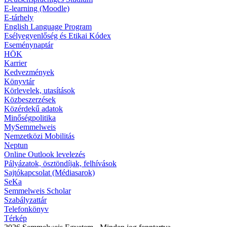
E-learning (Moodle)
E-tárhely
English Language Program
Esélyegyenlőség és Etikai Kódex
Eseménynaptár
HÖK
Karrier
Kedvezmények
Könyvtár
Körlevelek, utasítások
Közbeszerzések
Közérdekű adatok
Minőségpolitika
MySemmelweis
Nemzetközi Mobilitás
Neptun
Online Outlook levelezés
Pályázatok, ösztöndíjak, felhívások
Sajtókapcsolat (Médiasarok)
SeKa
Semmelweis Scholar
Szabályzattár
Telefonkönyv
Térkép