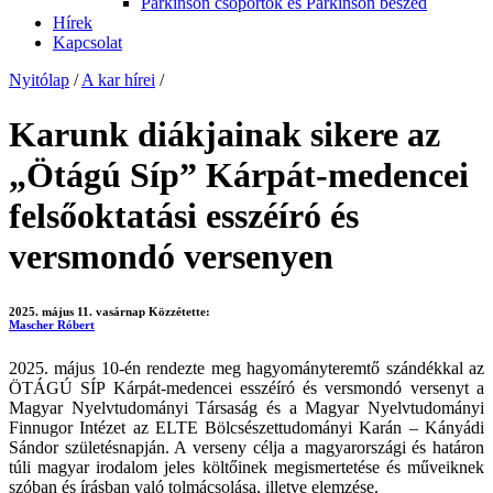
Parkinson csoportok és Parkinson beszéd
Hírek
Kapcsolat
Nyitólap
/
A kar hírei
/
Karunk diákjainak sikere az
„Ötágú Síp” Kárpát-medencei
felsőoktatási esszéíró és
versmondó versenyen
2025. május 11. vasárnap
Közzétette:
Mascher Róbert
2025. május 10-én rendezte meg hagyományteremtő szándékkal az
ÖTÁGÚ SÍP Kárpát-medencei esszéíró és versmondó versenyt a
Magyar Nyelvtudományi Társaság és a Magyar Nyelvtudományi
Finnugor Intézet az ELTE Bölcsészettudományi Karán – Kányádi
Sándor születésnapján. A verseny célja a magyarországi és határon
túli magyar irodalom jeles költőinek megismertetése és műveiknek
szóban és írásban való tolmácsolása, illetve elemzése.