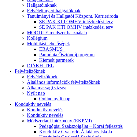
Hallgatóinknak
Felvételt nyert hallgatóknak
Tanulmányi és Hallgatói Központ, Karrieriroda
SE PAK KPI OMHV intézkedési terv
SE PAK HTI OMHV intézkedési terv
MOODLE rendszer használata
Kollégium
Mobilitási lehetőségek
ERASMUS+
Pannónia Ösztöndíj program
Kiemelt partnerek
DIÁKHITEL
Felvételizőknek
Felvételizőknek
Általános információk felvételizőknek
Alkalmassági vizsga
Nyílt nap
Online nyílt nap
Konduktív nevelés
Konduktív nevelés
Konduktív nevelés
Módszertani Intézmény (EKPMI)
Pedagógiai Szakszolgálat – Korai fejlesztés
Konduktív Gyakorló Általános Iskola