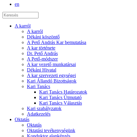
en
A karról
A karról
Dékáni köszöntő
A Pető András Kar bemutatása
A kar története
Dr. Pető András
A Pető-módszer
A kar vezető munkatársai
Dékáni Hivatal
A kar szervezeti egységei
Kari Állandó Bizottságok
Kari Tanács
Kari Tanács Határozatok
Kari Tanács Útmutató
Kari Tanács Választás
Kari szabályzatok
Adatkezelés
Oktatás
Oktatás
Oktatási tevékenységünk
Konduktor alapképzés