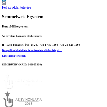
LinkedIn
Print
Fel az oldal tetejére
Semmelweis Egyetem
Kutató-Elitegyetem
Az egyetem központi elérhetőségei
H - 1085 Budapest, Üllői út 26.
+36 1 459-1500 | +36-20-825-1000
Betegellátó klinikáink és intézeteink elérhetőségei →
Egységeink térképen
SEMEDUNIV (KRID: 648905308)