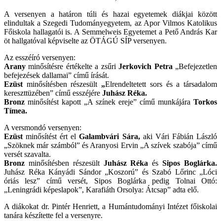
A versenyen a határon túli és hazai egyetemek diákjai között
elindultak a Szegedi Tudományegyetem, az Apor Vilmos Katolikus
Főiskola hallagatói is. A Semmelweis Egyetemet a Pető András Kar
öt hallgatóval képviselte az ÖTÁGÚ SÍP versenyen.
Az esszéíró versenyen:
Arany
minősítésre értékelte a zsűri
Jerkovich Petra
„Befejezetlen
befejezések dallamai” című írását.
Ezüst
minősítésben részesült
„
Elrendeltetett sors és a társadalom
kereszttüzében” című esszéjére
Juhász Réka.
Bronz
minősítést kapott „A színek ereje” című munkájára
Torkos
Tímea.
A versmondó versenyen:
Ezüst
minősítést ért el
Galambvári Sára,
aki Vári Fábián László
„Szöknek már számból” és Aranyosi Ervin „A szívek szabója” című
versét szavalta.
Bronz
minősítésben részesült
Juhász Réka
és
Sipos Boglárka.
Juhász Réka Kányádi Sándor „Koszorú” és Szabó Lőrinc „Lóci
óriás lesz” című versét, Sipos Boglárka pedig Tolnai Ottó:
„Leningrádi képeslapok”, Karafiáth Orsolya: Átcsap” adta elő.
A diákokat dr. Pintér Henriett, a Humántudományi Intézet főiskolai
tanára készítette fel a versenyre.