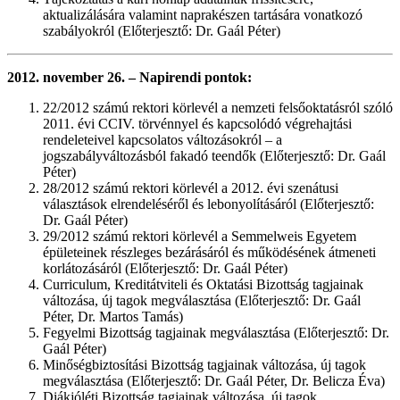
aktualizálására valamint naprakészen tartására vonatkozó
szabályokról (Előterjesztő: Dr. Gaál Péter)
2012. november 26. – Napirendi pontok:
22/2012 számú rektori körlevél a nemzeti felsőoktatásról szóló
2011. évi CCIV. törvénnyel és kapcsolódó végrehajtási
rendeleteivel kapcsolatos változásokról – a
jogszabályváltozásból fakadó teendők (Előterjesztő: Dr. Gaál
Péter)
28/2012 számú rektori körlevél a 2012. évi szenátusi
választások elrendeléséről és lebonyolításáról (Előterjesztő:
Dr. Gaál Péter)
29/2012 számú rektori körlevél a Semmelweis Egyetem
épületeinek részleges bezárásáról és működésének átmeneti
korlátozásáról (Előterjesztő: Dr. Gaál Péter)
Curriculum, Kreditátviteli és Oktatási Bizottság tagjainak
változása, új tagok megválasztása (Előterjesztő: Dr. Gaál
Péter, Dr. Martos Tamás)
Fegyelmi Bizottság tagjainak megválasztása (Előterjesztő: Dr.
Gaál Péter)
Minőségbiztosítási Bizottság tagjainak változása, új tagok
megválasztása (Előterjesztő: Dr. Gaál Péter, Dr. Belicza Éva)
Diákjóléti Bizottság tagjainak változása, új tagok