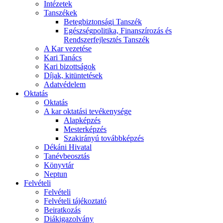
Intézetek
Tanszékek
Betegbiztonsági Tanszék
Egészségpolitika, Finanszírozás és
Rendszerfejlesztés Tanszék
A Kar vezetése
Kari Tanács
Kari bizottságok
Díjak, kitüntetések
Adatvédelem
Oktatás
Oktatás
A kar oktatási tevékenysége
Alapképzés
Mesterképzés
Szakirányú továbbképzés
Dékáni Hivatal
Tanévbeosztás
Könyvtár
Neptun
Felvételi
Felvételi
Felvételi tájékoztató
Beiratkozás
Diákigazolvány