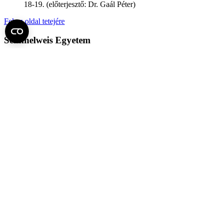
18-19. (előterjesztő: Dr. Gaál Péter)
Fel az oldal tetejére
Semmelweis Egyetem
Kutató-Elitegyetem
Az egyetem központi elérhetőségei
H - 1085 Budapest, Üllői út 26.
+36 1 459-1500 | +36-20-825-1000
Betegellátó klinikáink és intézeteink elérhetőségei →
Egységeink térképen
SEMEDUNIV (KRID: 648905308)