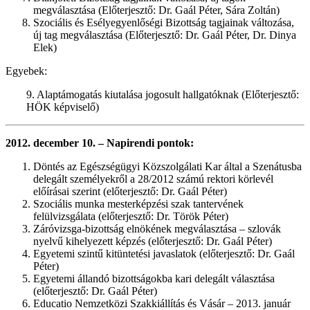
megválasztása (Előterjesztő: Dr. Gaál Péter, Sára Zoltán)
Szociális és Esélyegyenlőségi Bizottság tagjainak változása,
új tag megválasztása (Előterjesztő: Dr. Gaál Péter, Dr. Dinya
Elek)
Egyebek:
9. Alaptámogatás kiutalása jogosult hallgatóknak (Előterjesztő:
HÖK képviselő)
2012. december 10. – Napirendi pontok:
Döntés az Egészségügyi Közszolgálati Kar által a Szenátusba
delegált személyekről a 28/2012 számú rektori körlevél
előírásai szerint (előterjesztő: Dr. Gaál Péter)
Szociális munka mesterképzési szak tantervének
felülvizsgálata (előterjesztő: Dr. Török Péter)
Záróvizsga-bizottság elnökének megválasztása – szlovák
nyelvű kihelyezett képzés (előterjesztő: Dr. Gaál Péter)
Egyetemi szintű kitüntetési javaslatok (előterjesztő: Dr. Gaál
Péter)
Egyetemi állandó bizottságokba kari delegált választása
(előterjesztő: Dr. Gaál Péter)
Educatio Nemzetközi Szakkiállítás és Vásár – 2013. január