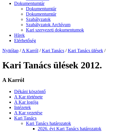
Dokumentumtár
Dokumentumtár
Dokumentumtár
Szabályzatok
Szabályzatok Archívum
Kari szervezeti dokumentumok
Hírek
Elérhetőség
Nyitólap
/
A Karról
/
Kari Tanács
/
Kari Tanács ülések
/
Kari Tanács ülések 2012.
A Karról
Dékáni köszöntő
A Kar története
A Kar logója
Intézetek
A Kar vezetése
Kari Tanács
Kari Tanács határozatok
2026. évi Kari Tanács határozatok