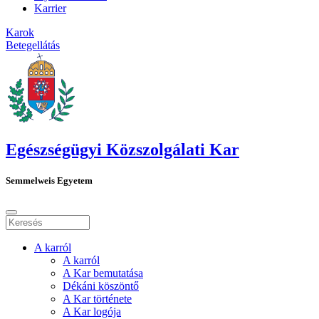
Karrier
Karok
Betegellátás
Egészségügyi Közszolgálati Kar
Semmelweis Egyetem
A karról
A karról
A Kar bemutatása
Dékáni köszöntő
A Kar története
A Kar logója