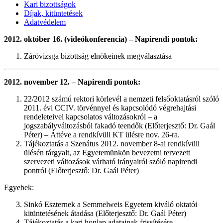
Kari bizottságok
Díjak, kitüntetések
Adatvédelem
2012. október 16. (videókonferencia) – Napirendi pontok:
Záróvizsga bizottság elnökeinek megválasztása
2012. november 12. – Napirendi pontok:
22/2012 számú rektori körlevél a nemzeti felsőoktatásról szóló
2011. évi CCIV. törvénnyel és kapcsolódó végrehajtási
rendeleteivel kapcsolatos változásokról – a
jogszabályváltozásból fakadó teendők (Előterjesztő: Dr. Gaál
Péter) – Áttéve a rendkívüli KT ülésre nov. 26-ra.
Tájékoztatás a Szenátus 2012. november 8-ai rendkívüli
ülésén tárgyalt, az Egyetemünkön bevezetni tervezett
szervezeti változások várható irányairól szóló napirendi
pontról (Előterjesztő: Dr. Gaál Péter)
Egyebek:
Sinkó Eszternek a Semmelweis Egyetem kiváló oktatói
kitüntetésének átadása (Előterjesztő: Dr. Gaál Péter)
Tájékoztatás a kari honlap adatainak frissítésére,