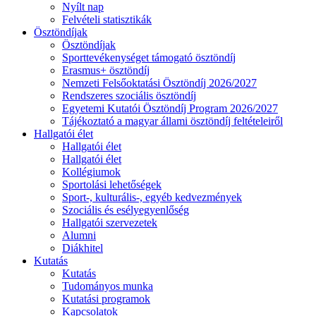
Nyílt nap
Felvételi statisztikák
Ösztöndíjak
Ösztöndíjak
Sporttevékenységet támogató ösztöndíj
Erasmus+ ösztöndíj
Nemzeti Felsőoktatási Ösztöndíj 2026/2027
Rendszeres szociális ösztöndíj
Egyetemi Kutatói Ösztöndíj Program 2026/2027
Tájékoztató a magyar állami ösztöndíj feltételeiről
Hallgatói élet
Hallgatói élet
Hallgatói élet
Kollégiumok
Sportolási lehetőségek
Sport-, kulturális-, egyéb kedvezmények
Szociális és esélyegyenlőség
Hallgatói szervezetek
Alumni
Diákhitel
Kutatás
Kutatás
Tudományos munka
Kutatási programok
Kapcsolatok