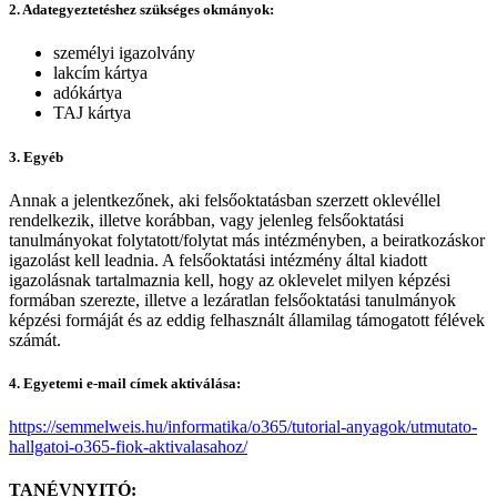
2. Adategyeztetéshez szükséges okmányok:
személyi igazolvány
lakcím kártya
adókártya
TAJ kártya
3. Egyéb
Annak a jelentkezőnek, aki felsőoktatásban szerzett oklevéllel
rendelkezik, illetve korábban, vagy jelenleg felsőoktatási
tanulmányokat folytatott/folytat más intézményben, a beiratkozáskor
igazolást kell leadnia. A felsőoktatási intézmény által kiadott
igazolásnak tartalmaznia kell, hogy az oklevelet milyen képzési
formában szerezte, illetve a lezáratlan felsőoktatási tanulmányok
képzési formáját és az eddig felhasznált államilag támogatott félévek
számát.
4. Egyetemi e-mail címek aktiválása:
https://semmelweis.hu/informatika/o365/tutorial-anyagok/utmutato-
hallgatoi-o365-fiok-aktivalasahoz/
TANÉVNYITÓ: