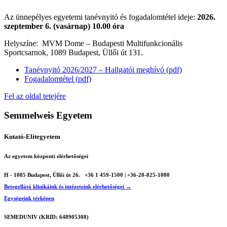
Az ünnepélyes egyetemi tanévnyitó és fogadalomtétel ideje:
2026.
szeptember 6. (vasárnap) 10.00 óra
Helyszíne: MVM Dome – Budapesti Multifunkcionális
Sportcsarnok, 1089 Budapest, Üllői út 131.
Tanévnyitó 2026/2027 – Hallgatói meghívó (pdf)
Fogadalomtétel (pdf)
Fel az oldal tetejére
Semmelweis Egyetem
Kutató-Elitegyetem
Az egyetem központi elérhetőségei
H - 1085 Budapest, Üllői út 26.
+36 1 459-1500 | +36-20-825-1000
Betegellátó klinikáink és intézeteink elérhetőségei →
Egységeink térképen
SEMEDUNIV (KRID: 648905308)