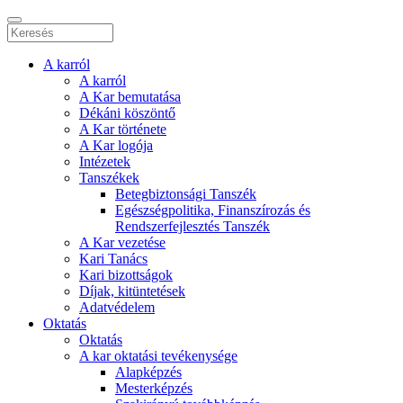
A karról
A karról
A Kar bemutatása
Dékáni köszöntő
A Kar története
A Kar logója
Intézetek
Tanszékek
Betegbiztonsági Tanszék
Egészségpolitika, Finanszírozás és
Rendszerfejlesztés Tanszék
A Kar vezetése
Kari Tanács
Kari bizottságok
Díjak, kitüntetések
Adatvédelem
Oktatás
Oktatás
A kar oktatási tevékenysége
Alapképzés
Mesterképzés