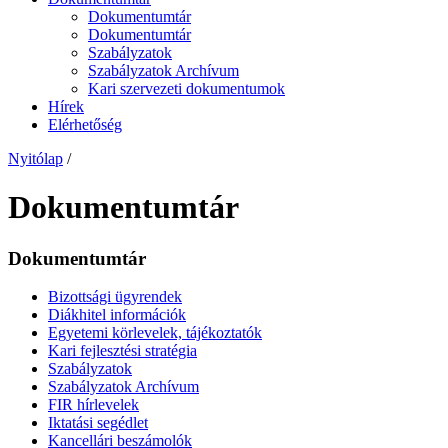
Dokumentumtár
Dokumentumtár
Szabályzatok
Szabályzatok Archívum
Kari szervezeti dokumentumok
Hírek
Elérhetőség
Nyitólap
/
Dokumentumtár
Dokumentumtár
Bizottsági ügyrendek
Diákhitel információk
Egyetemi körlevelek, tájékoztatók
Kari fejlesztési stratégia
Szabályzatok
Szabályzatok Archívum
FIR hírlevelek
Iktatási segédlet
Kancellári beszámolók