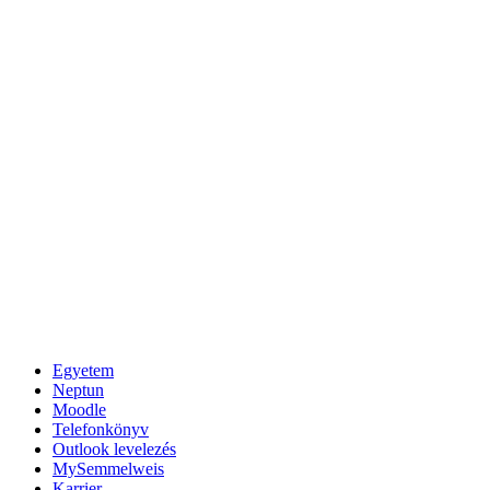
Egyetem
Neptun
Moodle
Telefonkönyv
Outlook levelezés
MySemmelweis
Karrier