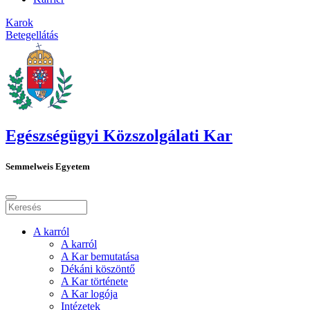
Karok
Betegellátás
Egészségügyi Közszolgálati Kar
Semmelweis Egyetem
A karról
A karról
A Kar bemutatása
Dékáni köszöntő
A Kar története
A Kar logója
Intézetek