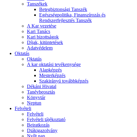
Tanszékek
Betegbiztonsági Tanszék
Egészségpolitika, Finanszírozás és
Rendszerfejlesztés Tanszék
A Kar vezetése
Kari Tanács
Kari bizottságok
Díjak, kitüntetések
Adatvédelem
Oktatás
Oktatás
A kar oktatási tevékenysége
Alapképzés
Mesterképzés
Szakirányú továbbképzés
Dékáni Hivatal
Tanévbeosztás
Könyvtár
Neptun
Felvételi
Felvételi
Felvételi tájékoztató
Beiratkozás
Diákigazolvány
Nyílt nap