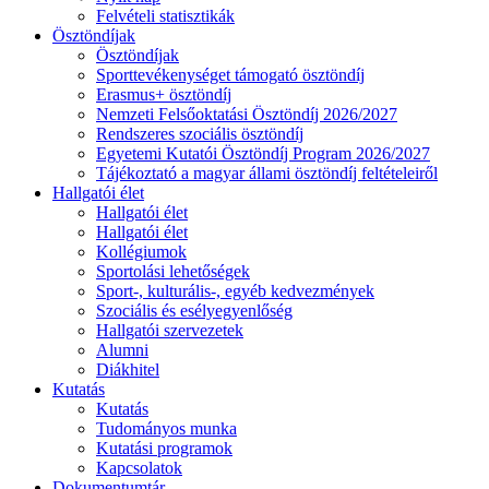
Felvételi statisztikák
Ösztöndíjak
Ösztöndíjak
Sporttevékenységet támogató ösztöndíj
Erasmus+ ösztöndíj
Nemzeti Felsőoktatási Ösztöndíj 2026/2027
Rendszeres szociális ösztöndíj
Egyetemi Kutatói Ösztöndíj Program 2026/2027
Tájékoztató a magyar állami ösztöndíj feltételeiről
Hallgatói élet
Hallgatói élet
Hallgatói élet
Kollégiumok
Sportolási lehetőségek
Sport-, kulturális-, egyéb kedvezmények
Szociális és esélyegyenlőség
Hallgatói szervezetek
Alumni
Diákhitel
Kutatás
Kutatás
Tudományos munka
Kutatási programok
Kapcsolatok
Dokumentumtár