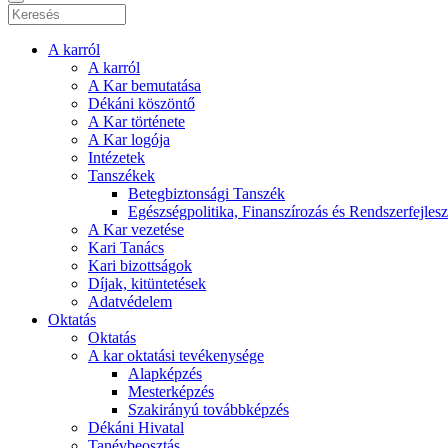
A karról
A karról
A Kar bemutatása
Dékáni köszöntő
A Kar története
A Kar logója
Intézetek
Tanszékek
Betegbiztonsági Tanszék
Egészségpolitika, Finanszírozás és Rendszerfejles
A Kar vezetése
Kari Tanács
Kari bizottságok
Díjak, kitüntetések
Adatvédelem
Oktatás
Oktatás
A kar oktatási tevékenysége
Alapképzés
Mesterképzés
Szakirányú továbbképzés
Dékáni Hivatal
Tanévbeosztás