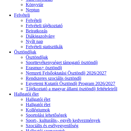
Könyvtár
Neptun
Felvételi
Felvételi
Felvételi tájékoztató
Beiratkozás
Diákigazolvány
Nyílt nap
Felvételi statisztikák
Ösztöndíjak
Ösztöndíjak
Sporttevékenységet támogató ösztöndíj
Erasmus+ ösztöndíj
Nemzeti Felsőoktatási Ösztöndíj 2026/2027
Rendszeres szociális ösztöndíj
Egyetemi Kutatói Ösztöndíj Program 2026/2027
Tájékoztató a magyar állami ösztöndíj feltételeiről
Hallgatói élet
Hallgatói élet
Hallgatói élet
Kollégiumok
Sportolási lehetőségek
Sport-, kulturális-, egyéb kedvezmények
Szociális és esélyegyenlőség
Hallgatói szervezetek