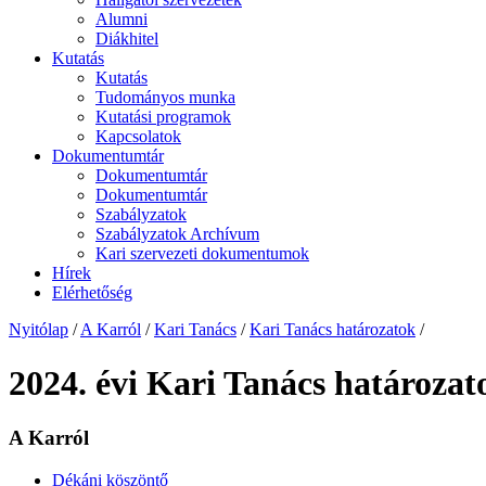
Alumni
Diákhitel
Kutatás
Kutatás
Tudományos munka
Kutatási programok
Kapcsolatok
Dokumentumtár
Dokumentumtár
Dokumentumtár
Szabályzatok
Szabályzatok Archívum
Kari szervezeti dokumentumok
Hírek
Elérhetőség
Nyitólap
/
A Karról
/
Kari Tanács
/
Kari Tanács határozatok
/
2024. évi Kari Tanács határozat
A Karról
Dékáni köszöntő