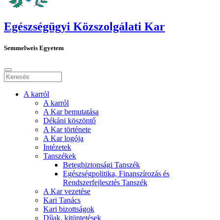
Egészségügyi Közszolgálati Kar
Semmelweis Egyetem
A karról
A karról
A Kar bemutatása
Dékáni köszöntő
A Kar története
A Kar logója
Intézetek
Tanszékek
Betegbiztonsági Tanszék
Egészségpolitika, Finanszírozás és
Rendszerfejlesztés Tanszék
A Kar vezetése
Kari Tanács
Kari bizottságok
Díjak, kitüntetések