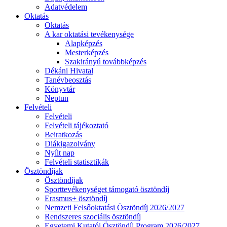
Adatvédelem
Oktatás
Oktatás
A kar oktatási tevékenysége
Alapképzés
Mesterképzés
Szakirányú továbbképzés
Dékáni Hivatal
Tanévbeosztás
Könyvtár
Neptun
Felvételi
Felvételi
Felvételi tájékoztató
Beiratkozás
Diákigazolvány
Nyílt nap
Felvételi statisztikák
Ösztöndíjak
Ösztöndíjak
Sporttevékenységet támogató ösztöndíj
Erasmus+ ösztöndíj
Nemzeti Felsőoktatási Ösztöndíj 2026/2027
Rendszeres szociális ösztöndíj
Egyetemi Kutatói Ösztöndíj Program 2026/2027