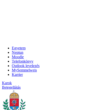
Egyetem
Neptun
Moodle
Telefonkönyv
Outlook levelezés
MySemmelweis
Karrier
Karok
Betegellátás