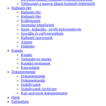
Tájékoztató a magyar állami ösztöndíj feltételeiről
Hallgatói élet
Hallgatói élet
Hallgatói élet
Kollégiumok
Sportolási lehetőségek
Sport-, kulturális-, egyéb kedvezmények
Szociális és esélyegyenlőség
Hallgatói szervezetek
Alumni
Diákhitel
Kutatás
Kutatás
Tudományos munka
Kutatási programok
Kapcsolatok
Dokumentumtár
Dokumentumtár
Dokumentumtár
Szabályzatok
Szabályzatok Archívum
Kari szervezeti dokumentumok
Hírek
Elérhetőség