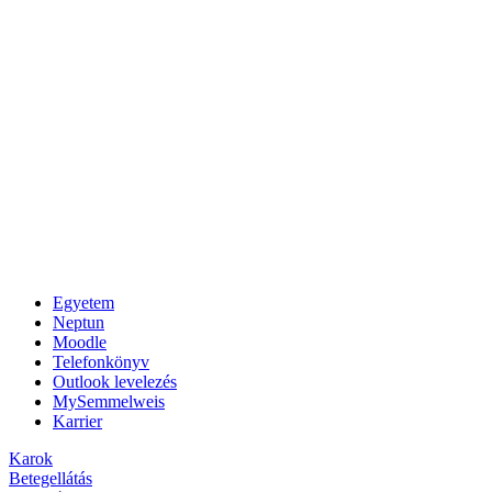
Egyetem
Neptun
Moodle
Telefonkönyv
Outlook levelezés
MySemmelweis
Karrier
Karok
Betegellátás