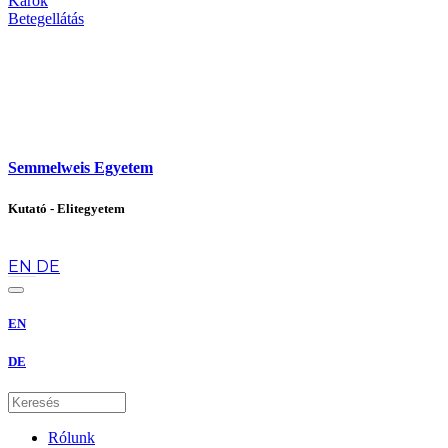
Karok
Betegellátás
Semmelweis Egyetem
Kutató - Elitegyetem
hu
EN
DE
EN
DE
Rólunk