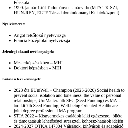
Főiskola
1999. január 1-től Tudományos tanácsadó (MTA TK SZI,
HUN-REN, ELTE Társadalomtudományi Kutatóközpont)
Nyelvismeret:
Angol felsőfokú nyelvvizsga
Francia középfokú nyelvvizsga
Jelenlegi oktatói tevékenységek:
Mesterképzésekben – MHI
Doktori képzésben – MHI
Kutatási tevékenységek:
2023 óta EUniWell – Champion (2025-2026) Social health to
prevent social isolation and loneliness: the value of personal
relationships; UniMatter: 5th SFC (Seed Funding) és MAT-
toolkit 7th Seed Funding; Well-being Oriented Healthcare –
joint degree professional MA program
STIA 2022 – Kisgyermekes családok lelki egészsége, jólléte
és támogatásuk lehetőségei stresszteli kohorsz-hatások idején
2024-2027 OTKA 147304 Válságok, kihívások és adaptáció