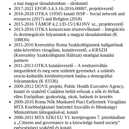
a mai magyar társadalomban – társkutató
2017-2021 EFOP-3.4.3-16-2016-00007, projektvezető
2016-2018 OTKA 119565 kutató ISSP – Social network and
resources (2017) and Religion (2018)
2015-2016 TÁMOP 4.2.1/D-15/1/KONV sz., projektvezető
2013-2016 OTKA konzorcium résztvevőkutató – Integrációs
és dezintegrációs folyamatok a magyar társadalomban (K
108836)
2011-2016 Keresztény Roma Szakkollégiumok hallgatóinak
után-követéses vizsgálata, kutatásvezető, a KRSZH
(Keresztény Szakkollégiumi Hálózat) stratégiai kutatási
partnere
2011-2013 OTKA kutatásvezető – A rendszerváltás
megszületett és meg nem született gyermekei: a születés
szocio-kulturális körülményeinek hatása a demográfiai
folyamatokra (K 83336)
2009-2012 DOVE projekt, Public Health Executive Agency,
kutató és szakértő Családon belüli erőszak a nők és férfiak
ellen Európában: gyakoriság, okok, hatások és kezelés
2009-2010 Roma Nők Munkaerő Piaci Esélyeinek Vizsgálata
MTA Kisebbségkutató Intézettel Szociális és Munkaügyi
Minisztérium támogatásával, kutató
2006-2011 MTA SZKI EU VI. keretprogram 7. prioritásában
a „Citizens and governance in a knowledge based society”
egészségügyi szakértő és kutató