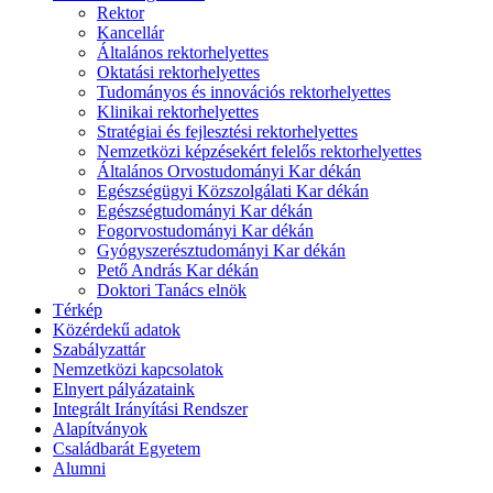
Rektor
Kancellár
Általános rektorhelyettes
Oktatási rektorhelyettes
Tudományos és innovációs rektorhelyettes
Klinikai rektorhelyettes
Stratégiai és fejlesztési rektorhelyettes
Nemzetközi képzésekért felelős rektorhelyettes
Általános Orvostudományi Kar dékán
Egészségügyi Közszolgálati Kar dékán
Egészségtudományi Kar dékán
Fogorvostudományi Kar dékán
Gyógyszerésztudományi Kar dékán
Pető András Kar dékán
Doktori Tanács elnök
Térkép
Közérdekű adatok
Szabályzattár
Nemzetközi kapcsolatok
Elnyert pályázataink
Integrált Irányítási Rendszer
Alapítványok
Családbarát Egyetem
Alumni