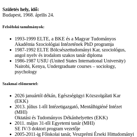
Születés hely, idő:
Budapest, 1968. április 24.
Felsőfokú tanulmányok:
1993-1999 ELTE, a BKE és a Magyar Tudományos
Akadémia Szociológiai Intézetének PhD programja
1987-1992 ELTE Bölcsészettudományi Kar, szociológus,
angol nyelv és irodalom szakos tanár diploma
1986-1987 USIU (United States International University)
Nairobi, Kenya, Undergraduate courses – sociology,
psychology
Szakmai előmenetel:
2026 januártól dékán, Egészségügyi Közszolgálati Kar
(EKK)
2013. július 1-től Intézetigazgató, Mentálhigiéné Intézet
(MHI)
Oktatási és Tudományos Dékánhelyettes (EKK)
2011. május 31-től Egyetemi tanár (MHI)
SE IV/3 doktori program vezetője
2005-2011-ig Főiskolai tanár, Veszprémi Érseki Hittudományi