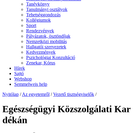
Tanévkönyv
Tanulmányi osztályok
Tehetséggondozás
Kollégiumok
Sport
Rendezvények
Pályázatok, ösztöndíjak
Nemzetközi mobilitás
Hallgatói szervezetek
Kedvezmények
Pszichológiai Konzultáció
Zenekar, Kórus
Hírek
Sajtó
Webshop
Semmelweis help
Nyitólap
/
Az egyetemről
/
Vezető tisztségviselők
/
Egészségügyi Közszolgálati Kar
dékán