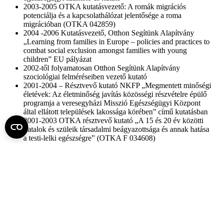
2003-2005 OTKA kutatásvezető: A romák migrációs
potenciálja és a kapcsolathálózat jelentősége a roma
migrációban (OTKA 042859)
2004 -2006 Kutatásvezető, Otthon Segítünk Alapítvány
„Learning from families in Europe – policies and practices to
combat social exclusion amongst families with young
children” EU pályázat
2002-től folyamatosan Otthon Segítünk Alapítvány
szociológiai felméréseiben vezető kutató
2001-2004 – Résztvevő kutató NKFP „Megmentett minőségi
életévek: Az életminőség javítás közösségi részvételre épülő
programja a veresegyházi Misszió Egészségügyi Központ
által ellátott települések lakossága körében” című kutatásban
2001-2003 OTKA résztvevő kutató „A 15 és 20 év közötti
fiatalok és szüleik társadalmi beágyazottsága és annak hatása
a testi-lelki egészségre” (OTKA F 034608)
1999- 2001 OTKA résztvevő kutató – 1956-os életútinterjúk
kapcsolathálózat-elemzése (OTKA F 030686)
1996-1999 OTKA kutatásvezető: „A hajléktalanság
kapcsolathálózati szempontból” (OTKA F 020534)
1996-1999 Magyar Máltai Szeretetszolgálat és a Tutor
Alapítvány tbc tüdőszűrő programjainak szociológiai
kutatásvezetője
1995-1999 kutatásvezető a Világbank által támogatott „Együtt
Egészségesen” program keretében végzett kutatásokban