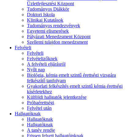
Üzletfejlesztési Központ
Tudományos Diákkör
Doktori Iskola
Klinikai Kutatások
Tudományos rendezvények
Egyetemi elismerések
Pályázati Menedzsment Központ
Szellemi tulajdon menedzsment
Felvételi
Felvételi
Felvételizőknek
A felvételi eljárásról
Nyílt nap
Biológia, kémia emelt szintű érettségi vizsgára
felkészítő tanfolyam
Gyakorlati felkészítés emelt szintű kémia érettségi
kísérletekhez
Külföldi hallgatók jelentkezése
Próbaérettségi
Felvétel után
Hallgatóknak
Hallgatóknak
Hallgatóknak
A tanév rendje
Frissen felvett hallgatóinknak