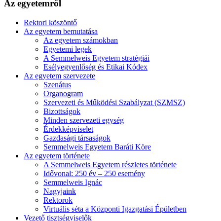
Az egyetemről
Rektori köszöntő
Az egyetem bemutatása
Az egyetem számokban
Egyetemi legek
A Semmelweis Egyetem stratégiái
Esélyegyenlőség és Etikai Kódex
Az egyetem szervezete
Szenátus
Organogram
Szervezeti és Működési Szabályzat (SZMSZ)
Bizottságok
Minden szervezeti egység
Érdekképviselet
Gazdasági társaságok
Semmelweis Egyetem Baráti Köre
Az egyetem története
A Semmelweis Egyetem részletes története
Idővonal: 250 év – 250 esemény
Semmelweis Ignác
Nagyjaink
Rektorok
Virtuális séta a Központi Igazgatási Épületben
Vezető tisztségviselők