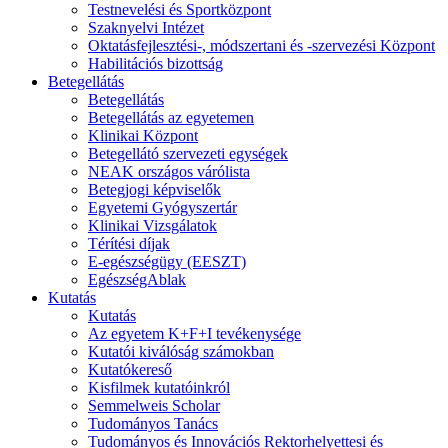
Testnevelési és Sportközpont
Szaknyelvi Intézet
Oktatásfejlesztési-, módszertani és -szervezési Központ
Habilitációs bizottság
Betegellátás
Betegellátás
Betegellátás az egyetemen
Klinikai Központ
Betegellátó szervezeti egységek
NEAK országos várólista
Betegjogi képviselők
Egyetemi Gyógyszertár
Klinikai Vizsgálatok
Térítési díjak
E-egészségügy (EESZT)
EgészségAblak
Kutatás
Kutatás
Az egyetem K+F+I tevékenysége
Kutatói kiválóság számokban
Kutatókereső
Kisfilmek kutatóinkról
Semmelweis Scholar
Tudományos Tanács
Tudományos és Innovációs Rektorhelyettesi és