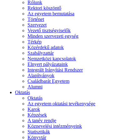
Rólunk
Rektori köszöntő
Az egyetem bemutatása
Történet
Szervezet
Vezető tisztségviselők
Minden szervezeti egység
Térkép
Közérdekű adatok
Szabályzattár
Nemzetközi kapcsolatok
Elnyert pályázataink
Integrált Irányítási Rendszer
Alapítványok
Családbarát Egyetem
Alumni
Oktatás
Oktatás
Az egyetem oktatási tevékenysége
Karok
Képzések
A tanév rendje
Köznevelési intézményeink
Statisztikák
Könyvtár