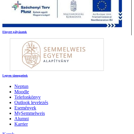
Elnyert pályázatok
Legyen támogatónk
Neptun
Moodle
Telefonkönyv
Outlook levelezés
Események
MySemmelweis
Alumni
Karrier