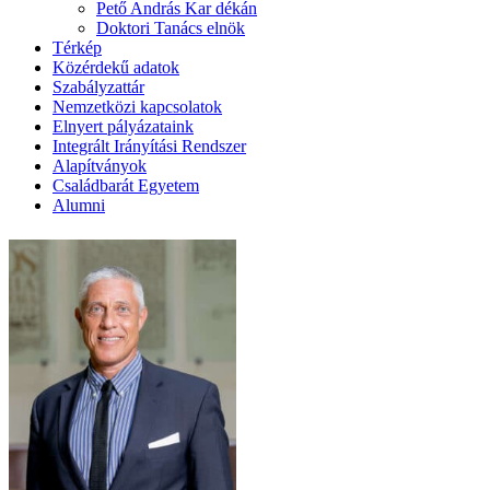
Pető András Kar dékán
Doktori Tanács elnök
Térkép
Közérdekű adatok
Szabályzattár
Nemzetközi kapcsolatok
Elnyert pályázataink
Integrált Irányítási Rendszer
Alapítványok
Családbarát Egyetem
Alumni