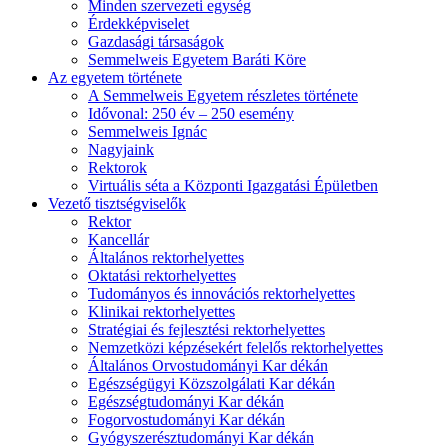
Minden szervezeti egység
Érdekképviselet
Gazdasági társaságok
Semmelweis Egyetem Baráti Köre
Az egyetem története
A Semmelweis Egyetem részletes története
Idővonal: 250 év – 250 esemény
Semmelweis Ignác
Nagyjaink
Rektorok
Virtuális séta a Központi Igazgatási Épületben
Vezető tisztségviselők
Rektor
Kancellár
Általános rektorhelyettes
Oktatási rektorhelyettes
Tudományos és innovációs rektorhelyettes
Klinikai rektorhelyettes
Stratégiai és fejlesztési rektorhelyettes
Nemzetközi képzésekért felelős rektorhelyettes
Általános Orvostudományi Kar dékán
Egészségügyi Közszolgálati Kar dékán
Egészségtudományi Kar dékán
Fogorvostudományi Kar dékán
Gyógyszerésztudományi Kar dékán