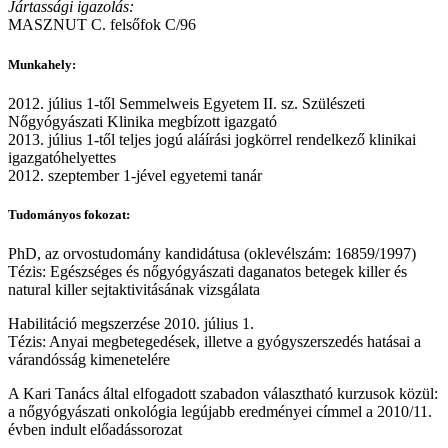
Jártassági igazolás:
MASZNUT C. felsőfok C/96
Munkahely:
2012. július 1-től Semmelweis Egyetem II. sz. Szülészeti
Nőgyógyászati Klinika megbízott igazgató
2013. július 1-től teljes jogú aláírási jogkörrel rendelkező klinikai
igazgatóhelyettes
2012. szeptember 1-jével egyetemi tanár
Tudományos fokozat:
PhD, az orvostudomány kandidátusa (oklevélszám: 16859/1997)
Tézis: Egészséges és nőgyógyászati daganatos betegek killer és
natural killer sejtaktivitásának vizsgálata
Habilitáció megszerzése 2010. július 1.
Tézis: Anyai megbetegedések, illetve a gyógyszerszedés hatásai a
várandósság kimenetelére
A Kari Tanács által elfogadott szabadon választható kurzusok közül:
a nőgyógyászati onkológia legújabb eredményei címmel a 2010/11.
évben indult előadássorozat