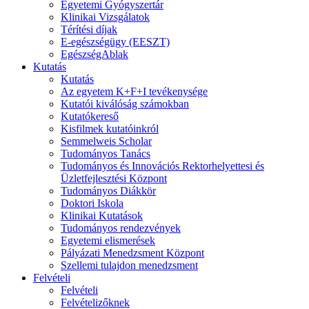
Egyetemi Gyógyszertár
Klinikai Vizsgálatok
Térítési díjak
E-egészségügy (EESZT)
EgészségAblak
Kutatás
Kutatás
Az egyetem K+F+I tevékenysége
Kutatói kiválóság számokban
Kutatókereső
Kisfilmek kutatóinkról
Semmelweis Scholar
Tudományos Tanács
Tudományos és Innovációs Rektorhelyettesi és
Üzletfejlesztési Központ
Tudományos Diákkör
Doktori Iskola
Klinikai Kutatások
Tudományos rendezvények
Egyetemi elismerések
Pályázati Menedzsment Központ
Szellemi tulajdon menedzsment
Felvételi
Felvételi
Felvételizőknek