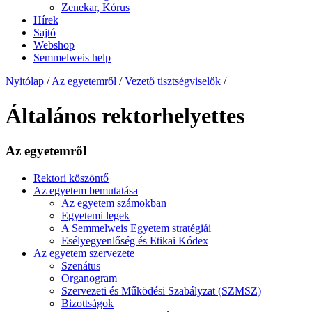
Zenekar, Kórus
Hírek
Sajtó
Webshop
Semmelweis help
Nyitólap
/
Az egyetemről
/
Vezető tisztségviselők
/
Általános rektorhelyettes
Az egyetemről
Rektori köszöntő
Az egyetem bemutatása
Az egyetem számokban
Egyetemi legek
A Semmelweis Egyetem stratégiái
Esélyegyenlőség és Etikai Kódex
Az egyetem szervezete
Szenátus
Organogram
Szervezeti és Működési Szabályzat (SZMSZ)
Bizottságok