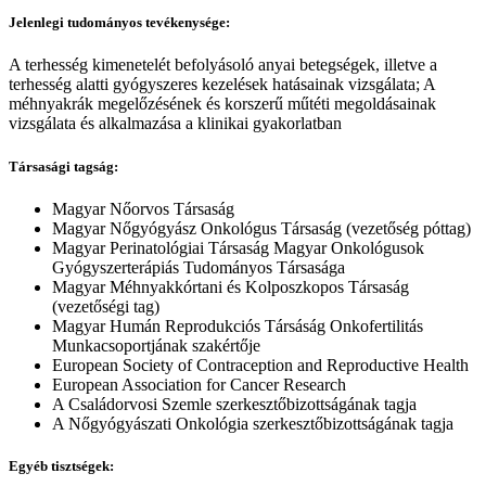
Jelenlegi tudományos tevékenysége:
A terhesség kimenetelét befolyásoló anyai betegségek, illetve a
terhesség alatti gyógyszeres kezelések hatásainak vizsgálata; A
méhnyakrák megelőzésének és korszerű műtéti megoldásainak
vizsgálata és alkalmazása a klinikai gyakorlatban
Társasági tagság:
Magyar Nőorvos Társaság
Magyar Nőgyógyász Onkológus Társaság (vezetőség póttag)
Magyar Perinatológiai Társaság Magyar Onkológusok
Gyógyszerterápiás Tudományos Társasága
Magyar Méhnyakkórtani és Kolposzkopos Társaság
(vezetőségi tag)
Magyar Humán Reprodukciós Társáság Onkofertilitás
Munkacsoportjának szakértője
European Society of Contraception and Reproductive Health
European Association for Cancer Research
A Családorvosi Szemle szerkesztőbizottságának tagja
A Nőgyógyászati Onkológia szerkesztőbizottságának tagja
Egyéb tisztségek: