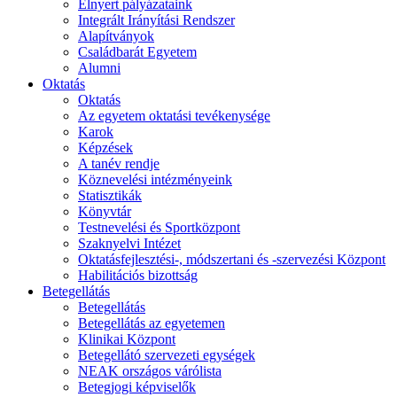
Elnyert pályázataink
Integrált Irányítási Rendszer
Alapítványok
Családbarát Egyetem
Alumni
Oktatás
Oktatás
Az egyetem oktatási tevékenysége
Karok
Képzések
A tanév rendje
Köznevelési intézményeink
Statisztikák
Könyvtár
Testnevelési és Sportközpont
Szaknyelvi Intézet
Oktatásfejlesztési-, módszertani és -szervezési Központ
Habilitációs bizottság
Betegellátás
Betegellátás
Betegellátás az egyetemen
Klinikai Központ
Betegellátó szervezeti egységek
NEAK országos várólista
Betegjogi képviselők