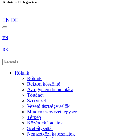
Kutató - Elitegyetem
hu
EN
DE
EN
DE
Rólunk
Rólunk
Rektori köszöntő
Az egyetem bemutatása
Történet
Szervezet
Vezető tisztségviselők
Minden szervezeti egység
Térkép
Közérdekű adatok
Szabályzattár
Nemzetközi kapcsolatok