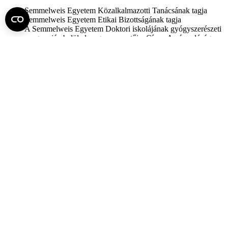
Semmelweis Egyetem Közalkalmazotti Tanácsának tagja
Semmelweis Egyetem Etikai Bizottságának tagja
A Semmelweis Egyetem Doktori iskolájának gyógyszerészeti
programján belül alprogram vezetője. Címe: A várandóság
alatti gyógyszerszedés magzati ártalmainak, ill. előnyeinek
elemzése
Az egészségügyi miniszter felkérése alapján klinikai-
onkológiából szakvizsgáztatói megbízást kapott
A Szakmai Kollégium 3 tagú Tagozatának tagja
Nőgyógyászati daganatsebészet szakmai grémium elnök
Kitüntetések:
Pro Sanitate díj (2011)
JSC Valenta Pharmaceuticals által adományozott kitüntetés
(2011)
Batthyány-Strattmann László-díj (2024)
Közlemények:
Száma: 164
Idegen nyelvű: 110
Magyar nyelvű 34
Könyvrészlet: 14