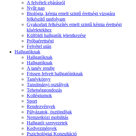
A felvételi eljárásról
Nyílt nap
Biológia, kémia emelt szintű érettségi vizsgára
felkészítő tanfolyam
Gyakorlati felkészítés emelt szintű kémia érettségi
kísérletekhez
Külföldi hallgatók jelentkezése
Próbaérettségi
Felvétel után
Hallgatóknak
Hallgatóknak
Hallgatóknak
A tanév rendje
Frissen felvett hallgatóinknak
Tanévkönyv
Tanulmányi osztályok
Tehetséggondozás
Kollégiumok
Sport
Rendezvények
Pályázatok, ösztöndíjak
Nemzetközi mobilitás
Hallgatói szervezetek
Kedvezmények
Pszichológiai Konzultáció