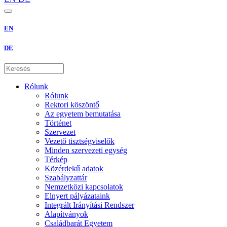
EN
DE
Rólunk
Rólunk
Rektori köszöntő
Az egyetem bemutatása
Történet
Szervezet
Vezető tisztségviselők
Minden szervezeti egység
Térkép
Közérdekű adatok
Szabályzattár
Nemzetközi kapcsolatok
Elnyert pályázataink
Integrált Irányítási Rendszer
Alapítványok
Családbarát Egyetem