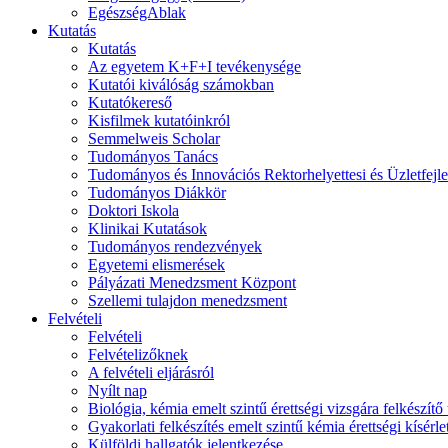
EgészségAblak
Kutatás
Kutatás
Az egyetem K+F+I tevékenysége
Kutatói kiválóság számokban
Kutatókereső
Kisfilmek kutatóinkról
Semmelweis Scholar
Tudományos Tanács
Tudományos és Innovációs Rektorhelyettesi és Üzletfejl
Tudományos Diákkör
Doktori Iskola
Klinikai Kutatások
Tudományos rendezvények
Egyetemi elismerések
Pályázati Menedzsment Központ
Szellemi tulajdon menedzsment
Felvételi
Felvételi
Felvételizőknek
A felvételi eljárásról
Nyílt nap
Biológia, kémia emelt szintű érettségi vizsgára felkészítő
Gyakorlati felkészítés emelt szintű kémia érettségi kísérl
Külföldi hallgatók jelentkezése