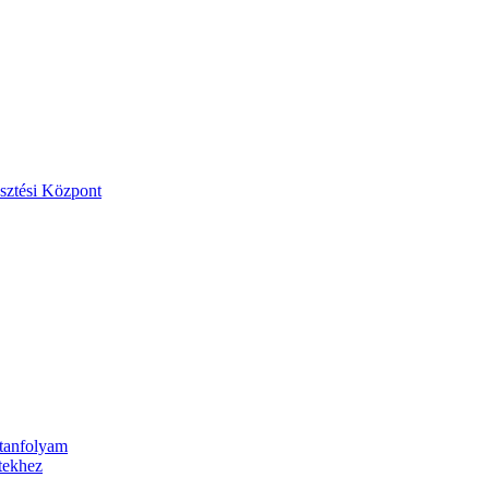
esztési Központ
 tanfolyam
etekhez