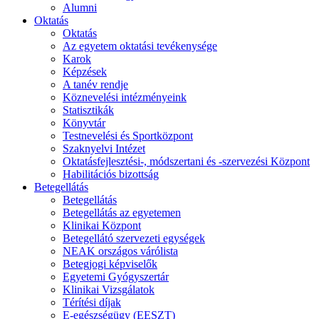
Alumni
Oktatás
Oktatás
Az egyetem oktatási tevékenysége
Karok
Képzések
A tanév rendje
Köznevelési intézményeink
Statisztikák
Könyvtár
Testnevelési és Sportközpont
Szaknyelvi Intézet
Oktatásfejlesztési-, módszertani és -szervezési Központ
Habilitációs bizottság
Betegellátás
Betegellátás
Betegellátás az egyetemen
Klinikai Központ
Betegellátó szervezeti egységek
NEAK országos várólista
Betegjogi képviselők
Egyetemi Gyógyszertár
Klinikai Vizsgálatok
Térítési díjak
E-egészségügy (EESZT)