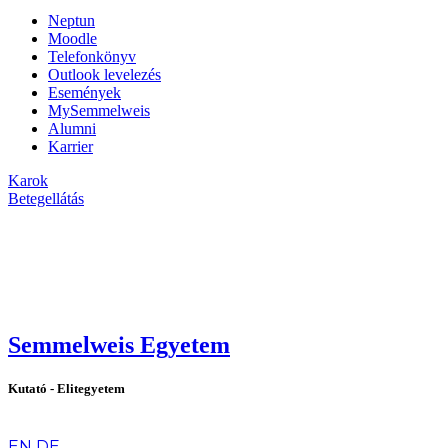
Neptun
Moodle
Telefonkönyv
Outlook levelezés
Események
MySemmelweis
Alumni
Karrier
Karok
Betegellátás
Semmelweis Egyetem
Kutató - Elitegyetem
hu
EN
DE