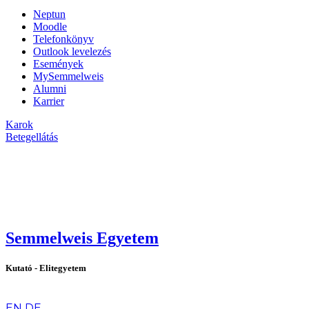
Neptun
Moodle
Telefonkönyv
Outlook levelezés
Események
MySemmelweis
Alumni
Karrier
Karok
Betegellátás
Semmelweis Egyetem
Kutató - Elitegyetem
hu
EN
DE