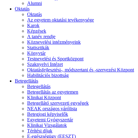
Alumni
Oktatás
Oktatás
Az egyetem oktatási tevékenysége
Karok
Képzések
A tanév rendje
Köznevelési intézményeink
Statisztikák
Könyvtár
Testnevelési és Sportközpont
Szaknyelvi Intézet
Oktatásfejlesztési-, módszertani és -szervezési Központ
Habilitációs bizottság
Betegellátás
Betegellátás
Betegellátás az egyetemen
Klinikai Központ
Betegellátó szervezeti egységek
NEAK országos várólista
Betegjogi képviselők
Egyetemi Gyógyszertár
Klinikai Vizsgálatok
Térítési díjak
E-egészségügy (EESZT)