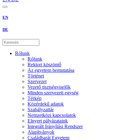
EN
DE
Rólunk
Rólunk
Rektori köszöntő
Az egyetem bemutatása
Történet
Szervezet
Vezető tisztségviselők
Minden szervezeti egység
Térkép
Közérdekű adatok
Szabályzattár
Nemzetközi kapcsolatok
Elnyert pályázataink
Integrált Irányítási Rendszer
Alapítványok
Családbarát Egyetem