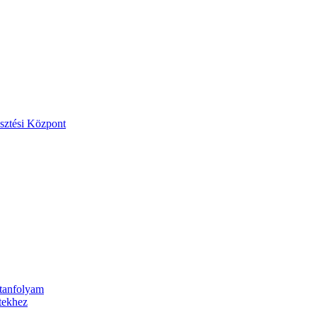
esztési Központ
 tanfolyam
etekhez