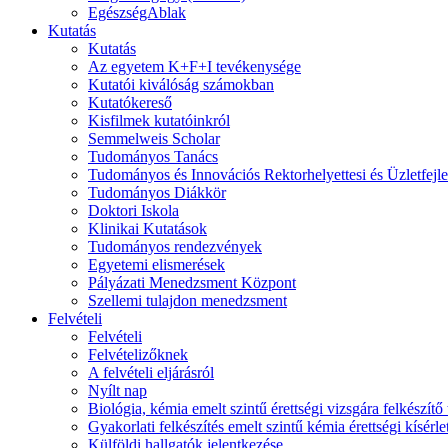
EgészségAblak
Kutatás
Kutatás
Az egyetem K+F+I tevékenysége
Kutatói kiválóság számokban
Kutatókereső
Kisfilmek kutatóinkról
Semmelweis Scholar
Tudományos Tanács
Tudományos és Innovációs Rektorhelyettesi és Üzletfejl
Tudományos Diákkör
Doktori Iskola
Klinikai Kutatások
Tudományos rendezvények
Egyetemi elismerések
Pályázati Menedzsment Központ
Szellemi tulajdon menedzsment
Felvételi
Felvételi
Felvételizőknek
A felvételi eljárásról
Nyílt nap
Biológia, kémia emelt szintű érettségi vizsgára felkészítő
Gyakorlati felkészítés emelt szintű kémia érettségi kísérl
Külföldi hallgatók jelentkezése