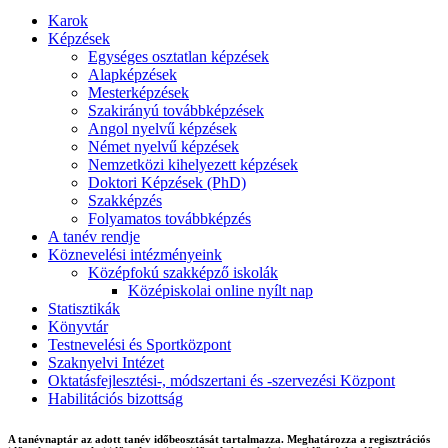
Karok
Képzések
Egységes osztatlan képzések
Alapképzések
Mesterképzések
Szakirányú továbbképzések
Angol nyelvű képzések
Német nyelvű képzések
Nemzetközi kihelyezett képzések
Doktori Képzések (PhD)
Szakképzés
Folyamatos továbbképzés
A tanév rendje
Köznevelési intézményeink
Középfokú szakképző iskolák
Középiskolai online nyílt nap
Statisztikák
Könyvtár
Testnevelési és Sportközpont
Szaknyelvi Intézet
Oktatásfejlesztési-, módszertani és -szervezési Központ
Habilitációs bizottság
A tanévnaptár az adott tanév időbeosztását tartalmazza. Meghatározza a regisztrációs