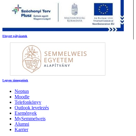
Elnyert pályázatok
Legyen támogatónk
Neptun
Moodle
Telefonkönyv
Outlook levelezés
Események
MySemmelweis
Alumni
Karrier