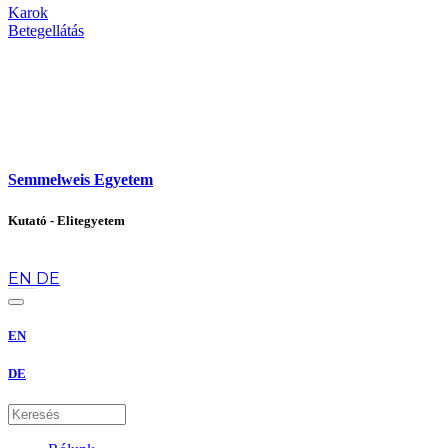
Karok
Betegellátás
Semmelweis Egyetem
Kutató - Elitegyetem
hu
EN
DE
EN
DE