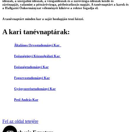
időszak, a szorgalmi időszak, a vizsgaidőszak és a záróvizsga-időszak kezdő és
zárónapját, valamint a pótzáróvizsga, pótbeiratkozás napját. A tanévnaptárt a karok és
a Hallgatói Önkormányzat véleményét kikérve a rektor fogadja el.
A tanévnaptárt minden kar a saját honlapján teszi közzé.
A kari tanévnaptárak:
Általános Orvostudományi Kar
Egészségügyi Közszolgálati Kar
Egészségtudományi Kar
Fogorvostudományi Kar
Gyógyszerésztudományi Kar
Pető András Kar
Fel az oldal tetejére