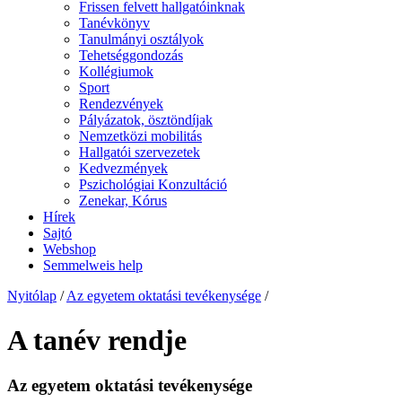
Frissen felvett hallgatóinknak
Tanévkönyv
Tanulmányi osztályok
Tehetséggondozás
Kollégiumok
Sport
Rendezvények
Pályázatok, ösztöndíjak
Nemzetközi mobilitás
Hallgatói szervezetek
Kedvezmények
Pszichológiai Konzultáció
Zenekar, Kórus
Hírek
Sajtó
Webshop
Semmelweis help
Nyitólap
/
Az egyetem oktatási tevékenysége
/
A tanév rendje
Az egyetem oktatási tevékenysége