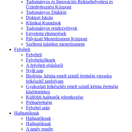
Tudományos és Innovációs Rektorhelyettesi és
Üzletfejlesztési Központ
Tudományos Diákkör
Doktori Iskola
Klinikai Kutatások
Tudományos rendezvények
Egyetemi elismerések
Pályázati Menedzsment Központ
Szellemi tulajdon menedzsment
Felvételi
Felvételi
Felvételizőknek
A felvételi eljárásról
Nyílt nap
Biológia, kémia emelt szintű érettségi vizsgára
felkészítő tanfolyam
Gyakorlati felkészítés emelt szintű kémia érettségi
kísérletekhez
Külföldi hallgatók jelentkezése
Próbaérettségi
Felvétel után
Hallgatóknak
Hallgatóknak
Hallgatóknak
A tanév rendje