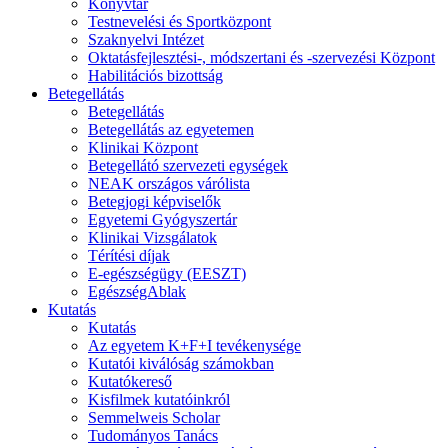
Könyvtár
Testnevelési és Sportközpont
Szaknyelvi Intézet
Oktatásfejlesztési-, módszertani és -szervezési Központ
Habilitációs bizottság
Betegellátás
Betegellátás
Betegellátás az egyetemen
Klinikai Központ
Betegellátó szervezeti egységek
NEAK országos várólista
Betegjogi képviselők
Egyetemi Gyógyszertár
Klinikai Vizsgálatok
Térítési díjak
E-egészségügy (EESZT)
EgészségAblak
Kutatás
Kutatás
Az egyetem K+F+I tevékenysége
Kutatói kiválóság számokban
Kutatókereső
Kisfilmek kutatóinkról
Semmelweis Scholar
Tudományos Tanács