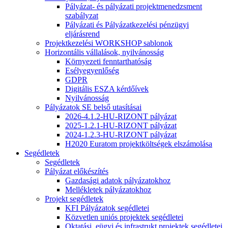
Pályázat- és pályázati projektmenedzsment
szabályzat
Pályázati és Pályázatkezelési pénzügyi
eljárásrend
Projektkezelési WORKSHOP sablonok
Horizontális vállalások, nyilvánosság
Környezeti fenntarthatóság
Esélyegyenlőség
GDPR
Digitális ESZA kérdőívek
Nyilvánosság
Pályázatok SE belső utasításai
2026-4.1.2-HU-RIZONT pályázat
2025-1.2.1-HU-RIZONT pályázat
2024-1.2.3-HU-RIZONT pályázat
H2020 Euratom projektköltségek elszámolása
Segédletek
Segédletek
Pályázat előkészítés
Gazdasági adatok pályázatokhoz
Mellékletek pályázatokhoz
Projekt segédletek
KFI Pályázatok segédletei
Közvetlen uniós projektek segédletei
Oktatási, eügyi és infrastrukt projektek segédletei