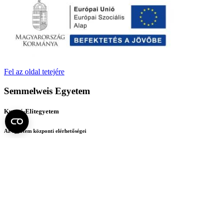
Fel az oldal tetejére
Semmelweis Egyetem
Kutató-Elitegyetem
Az egyetem központi elérhetőségei
H - 1085 Budapest, Üllői út 26.
+36 1 459-1500 | +36-20-825-1000
Betegellátó klinikáink és intézeteink elérhetőségei →
Egységeink térképen
SEMEDUNIV (KRID: 648905308)