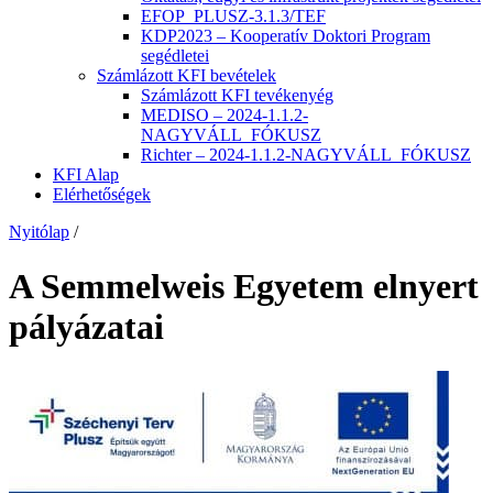
EFOP_PLUSZ-3.1.3/TEF
KDP2023 – Kooperatív Doktori Program
segédletei
Számlázott KFI bevételek
Számlázott KFI tevékenyég
MEDISO – 2024-1.1.2-
NAGYVÁLL_FÓKUSZ
Richter – 2024-1.1.2-NAGYVÁLL_FÓKUSZ
KFI Alap
Elérhetőségek
Nyitólap
/
A Semmelweis Egyetem elnyert
pályázatai