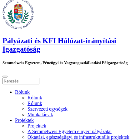
Pályázati és KFI Hálózat-irányítási
Igazgatóság
Semmelweis Egyetem, Pénzügyi és Vagyongazdálkodási Főigazgatóság
Rólunk
Rólunk
Rólunk
Szervezeti egységek
Munkatársak
Projektek
Projektek
A Semmelweis Egyetem elnyert pályázatai
Oktatási, egészségügyi és infrastrukturális projektek