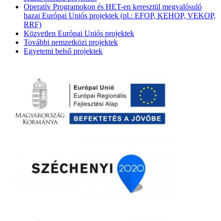
Operatív Programokon és HET-en keresztül megvalósuló
hazai Európai Uniós projektek (pl.: EFOP, KEHOP, VEKOP,
RRF)
Közvetlen Európai Uniós projektek
További nemzetközi projektek
Egyetemi belső projektek