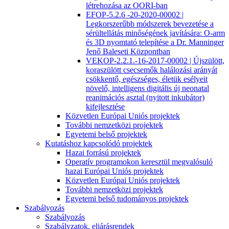
létrehozása az OORI-ban
EFOP-5.2.6 -20-2020-00002 |
Legkorszerűbb módszerek bevezetése a
sérültellátás minőségének javítására: O-arm
és 3D nyomtató telepítése a Dr. Manninger
Jenő Baleseti Központban
VEKOP-2.2.1.-16-2017-00002 | Újszülött,
koraszülött csecsemők halálozási arányát
csökkentő, egészséges, életük esélyeit
növelő, intelligens digitális új neonatal
reanimációs asztal (nyitott inkubátor)
kifejlesztése
Közvetlen Európai Uniós projektek
További nemzetközi projektek
Egyetemi belső projektek
Kutatáshoz kapcsolódó projektek
Hazai forrású projektek
Operatív programokon keresztül megvalósuló
hazai Európai Uniós projektek
Közvetlen Európai Uniós projektek
További nemzetközi projektek
Egyetemi belső tudományos projektek
Szabályozás
Szabályozás
Szabályzatok, eljárásrendek