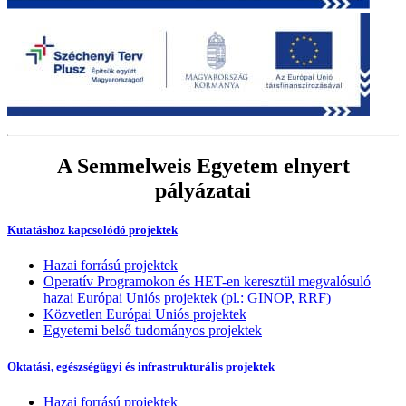
A Semmelweis Egyetem elnyert
pályázatai
Kutatáshoz kapcsolódó projektek
Hazai forrású projektek
Operatív Programokon és HET-en keresztül megvalósuló
hazai Európai Uniós projektek (pl.: GINOP, RRF)
Közvetlen Európai Uniós projektek
Egyetemi belső tudományos projektek
Oktatási, egészségügyi és infrastrukturális projektek
Hazai forrású projektek