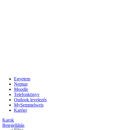
Egyetem
Neptun
Moodle
Telefonkönyv
Outlook levelezés
MySemmelweis
Karrier
Karok
Betegellátás