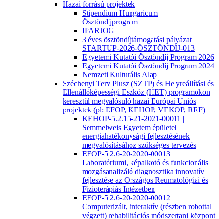
Hazai forrású projektek
Stipendium Hungaricum
Ösztöndíjprogram
IPARJOG
3 éves ösztöndíjtámogatási pályázat
STARTUP-2026-ÖSZTÖNDÍJ-013
Egyetemi Kutatói Ösztöndíj Program 2026
Egyetemi Kutatói Ösztöndíj Program 2024
Nemzeti Kulturális Alap
Széchenyi Terv Plusz (SZTP) és Helyreállítási és
Ellenállóképességi Eszköz (HET) programokon
keresztül megvalósuló hazai Európai Uniós
projektek (pl: EFOP, KEHOP, VEKOP, RRF)
KEHOP-5.2.15-21-2021-00011 |
Semmelweis Egyetem épületei
energiahatékonysági fejlesztésének
megvalósításához szükséges tervezés
EFOP-5.2.6-20-2020-00013
Laboratóriumi, képalkotó és funkcionális
mozgásanalizáló diagnosztika innovatív
fejlesztése az Országos Reumatológiai és
Fizioterápiás Intézetben
EFOP-5.2.6-20-2020-00012 |
Computerizált, interaktív (részben robottal
végzett) rehabilitációs módszertani központ