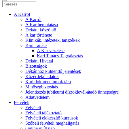
A Karról
A Karról
A Kar bemutatása
Dékáni köszöntő
A kar története
Klinikák, intézetek, tanszékek
Kari Tanács
A Kar vezetése
Kari Tanács Tagválasztás
Dékáni Hivatal
Bizottságok
Dékánhoz küldendő jelentések
Közérdekű adatok
Kari dokumentumok tára
Minőségbiztosítás
Jelentkezés jubileumi díszoklevél-átadó ünnepségre
Adatvédelem
Felvételi
Felvételi
Felvételi tájékoztató
Felvételi előkészítő kurzusok
Szóbeli felvételi meghallgatás
Online nyílt nap