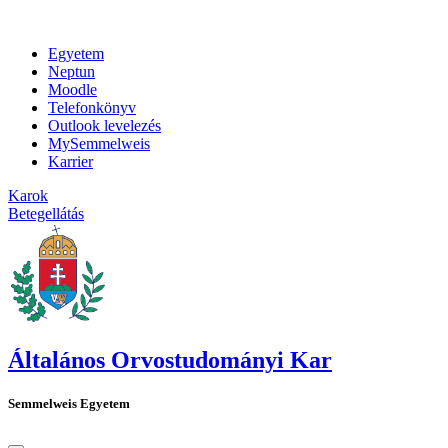
Egyetem
Neptun
Moodle
Telefonkönyv
Outlook levelezés
MySemmelweis
Karrier
Karok
Betegellátás
Általános Orvostudományi Kar
Semmelweis Egyetem