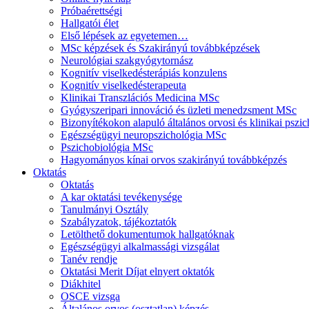
Próbaérettségi
Hallgatói élet
Első lépések az egyetemen…
MSc képzések és Szakirányú továbbképzések
Neurológiai szakgyógytornász
Kognitív viselkedésterápiás konzulens
Kognitív viselkedésterapeuta
Klinikai Transzlációs Medicina MSc
Gyógyszeripari innováció és üzleti menedzsment MSc
Bizonyítékokon alapuló általános orvosi és klinikai psz
Egészségügyi neuropszichológia MSc
Pszichobiológia MSc
Hagyományos kínai orvos szakirányú továbbképzés
Oktatás
Oktatás
A kar oktatási tevékenysége
Tanulmányi Osztály
Szabályzatok, tájékoztatók
Letölthető dokumentumok hallgatóknak
Egészségügyi alkalmassági vizsgálat
Tanév rendje
Oktatási Merit Díjat elnyert oktatók
Diákhitel
OSCE vizsga
Általános orvos (osztatlan) képzés