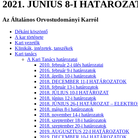
2021. JÚNIUS 8-I HATÁROZ
Az Általános Orvostudományi Karról
Dékáni köszöntő
A kar története
Kari vezetők
Klinikák, intézetek, tanszékek
Kari tanács
A Kari Tanács határozatai
2010. február 2-i ülés határozatai
2016. február 9-i határozatok
2018. április 10-i határozatok
2018. DECEMBER 11-I HATÁROZATOK
2018. február 13-i határozatok
2018. JÚLIUS 10-I HATÁROZAT
2018. június 12-i határozatok
2018. JÚNIUS 26-I HATÁROZAT – ELEKT
2018. május 8-i határozatok
2018. november 14-i határozatok
2018. szeptember 18-i határozatok
2018. szeptember 20-i határozatok
2019. AUGUSZTUS 22-I HATÁROZATOK
2019. DECEMBER 10-I HATÁROZATOK