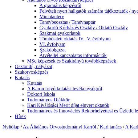
A graduális képzésről
Felvételt nyert hallgatók számára tájékoztatók / 
Mintatanterv
Tanévbeosztás / Tanévnaptár
Gyakorló Kórház és Osztály / Oktató Osztály
Szakmai gyakorlatok
Tömbösített oktatás IV., V. évfolyam
VI. évfolyam
Szakdolgozat
Átvétellel kapcsolatos információk
MSc képzések és Szakirányú továbbképzések
Ösztöndíj, pályázat
Szakorvosképzés
Kutatás
Kutatás
A Karon folyó kutatási tevékenységről
Doktori Iskola
Tudományos Diákkör
Kari Kiválósági Merit díjat elnyert oktatók
Tudományos és Innovációs Rektorhelyettesi és Üzletfejl
Hírek
Nyitólap
/
Az Általános Orvostudományi Karról
/
Kari tanács
/
A Kari