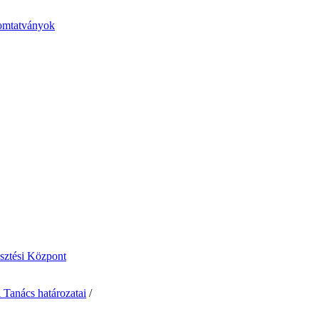
nyomtatványok
esztési Központ
 Tanács határozatai
/