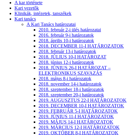
A kar története
Kari vezetők
Klinikák, intézetek, tanszékek
Kari tanács
A Kari Tanács határozatai
2010. február 2-i ülés határozatai
2016. február 9-i határozatok
2018. április 10-i határozatok
2018. DECEMBER 11-I HATÁROZATOK
2018. február 13-i határozatok
2018. JÚLIUS 10-I HATÁROZAT
2018. június 12-i határozatok
2018. JÚNIUS 26-I HATÁROZAT –
ELEKTRONIKUS SZAVAZÁS
2018. május 8-i határozatok
2018. november 14-i határozatok
2018. szeptember 18-i határozatok
2018. szeptember 20-i határozatok
2019. AUGUSZTUS 22-I HATÁROZATOK
2019. DECEMBER 10-I HATÁROZATOK
2019. FEBRUÁR 5-I HATÁROZATOK
2019. JÚNIUS 11-I HATÁROZATOK
2019. MÁJUS 14-I HATÁROZATOK
2019. MÁRCIUS 12-I HATÁROZATOK
2019. OKTÓBER 8-I HATÁROZATOK