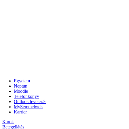
Egyetem
Neptun
Moodle
Telefonkönyv
Outlook levelezés
MySemmelweis
Karrier
Karok
Betegellátás