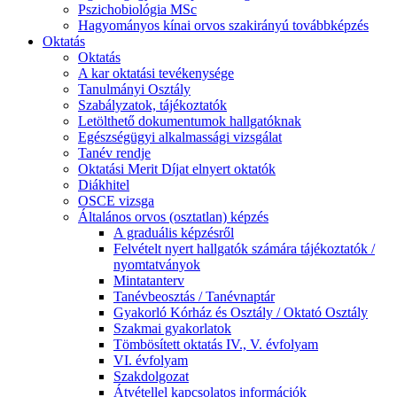
Pszichobiológia MSc
Hagyományos kínai orvos szakirányú továbbképzés
Oktatás
Oktatás
A kar oktatási tevékenysége
Tanulmányi Osztály
Szabályzatok, tájékoztatók
Letölthető dokumentumok hallgatóknak
Egészségügyi alkalmassági vizsgálat
Tanév rendje
Oktatási Merit Díjat elnyert oktatók
Diákhitel
OSCE vizsga
Általános orvos (osztatlan) képzés
A graduális képzésről
Felvételt nyert hallgatók számára tájékoztatók /
nyomtatványok
Mintatanterv
Tanévbeosztás / Tanévnaptár
Gyakorló Kórház és Osztály / Oktató Osztály
Szakmai gyakorlatok
Tömbösített oktatás IV., V. évfolyam
VI. évfolyam
Szakdolgozat
Átvétellel kapcsolatos információk