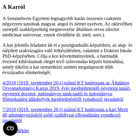
A Karról
A Semmelweis Egyetem legnagyobb karán összesen csaknem
négyezren tanulnak magyar, angol és német nyelven. Az oklevélben
szereplő szakképzettség megnevezése általános orvos (doctor
medicinae universae, ennek rövidítése dr. med. univ.).
A kar jelentős feladatot lát el a posztgraduális képzésben, az alap- és
ráépített szakvizsgára való felkészítésben, valamint a Doktori Iskola
PhD-képzésében. Célja a kor követelményeinek, a harmadik
évezred kihívásainak eleget tevő színvonalas képzés biztosítása,
amely tükrözi a kar nemzetközi szinten megalapozott több
évszázados elismertségét.
4/2018 (2018. szeptember 20-i) számú KT határozata az Általános
Orvostudományi Karon 2019. évre meghirdetendő egyetemi tanári,
egyetemi docensi, tudományos tanácsadói és tudományos
főmunkatársi álláshelyek meghirdetéséről vonatkozó javaslatról
7/2018 (2018. szeptember 20-i) számú KT határozata a kari Merit
díj adományozásáról szóló szabályzat elfogadására vonatkozó
javaslatról
melléklet