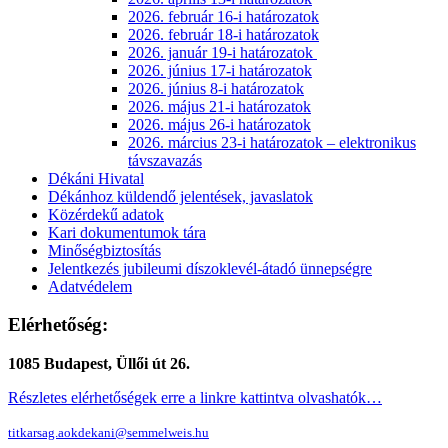
2026. február 16-i határozatok
2026. február 18-i határozatok
2026. január 19-i határozatok
2026. június 17-i határozatok
2026. június 8-i határozatok
2026. május 21-i határozatok
2026. május 26-i határozatok
2026. március 23-i határozatok – elektronikus
távszavazás
Dékáni Hivatal
Dékánhoz küldendő jelentések, javaslatok
Közérdekű adatok
Kari dokumentumok tára
Minőségbiztosítás
Jelentkezés jubileumi díszoklevél-átadó ünnepségre
Adatvédelem
Elérhetőség:
1085 Budapest, Üllői út 26.
Részletes elérhetőségek erre a linkre kattintva olvashatók…
titkarsag.aokdekani@semmelweis.hu