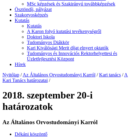
MSc képzések és Szakirányú továbbképzések
Ösztöndíj, pályázat
Szakorvosképzés
Kutatás
Kutatás
A Karon folyó kutatási tevékenységről
Doktori Iskola
Tudományos Diákkör
Kari Kiválósági Merit díjat elnyert oktatók
Tudományos és Innovációs Rektorhelyettesi és
Üzletfejlesztési Központ
Hírek
Nyitólap
/
Az Általános Orvostudományi Karról
/
Kari tanács
/
A
Kari Tanács határozatai
/
2018. szeptember 20-i
határozatok
Az Általános Orvostudományi Karról
Dékáni köszöntő