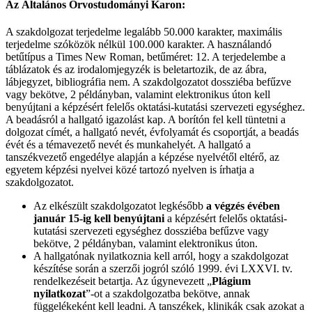
Az Általános Orvostudományi Karon:
A szakdolgozat terjedelme legalább 50.000 karakter, maximális
terjedelme szóközök nélkül 100.000 karakter. A használandó
betűtípus a Times New Roman, betűméret: 12. A terjedelembe a
táblázatok és az irodalomjegyzék is beletartozik, de az ábra,
lábjegyzet, bibliográfia nem. A szakdolgozatot dossziéba befűzve
vagy bekötve, 2 példányban, valamint elektronikus úton kell
benyújtani a képzésért felelős oktatási-kutatási szervezeti egységhez.
A beadásról a hallgató igazolást kap. A borítón fel kell tüntetni a
dolgozat címét, a hallgató nevét, évfolyamát és csoportját, a beadás
évét és a témavezető nevét és munkahelyét. A hallgató a
tanszékvezető engedélye alapján a képzése nyelvétől eltérő, az
egyetem képzési nyelvei közé tartozó nyelven is írhatja a
szakdolgozatot.
Az elkészült szakdolgozatot legkésőbb
a végzés évében
január 15-ig
kell benyújtani
a képzésért felelős oktatási-
kutatási szervezeti egységhez dossziéba befűzve vagy
bekötve, 2 példányban, valamint elektronikus úton.
A hallgatónak nyilatkoznia kell arról, hogy a szakdolgozat
készítése során a szerzői jogról szóló 1999. évi LXXVI. tv.
rendelkezéseit betartja. Az úgynevezett „
Plágium
nyilatkozat
”-ot a szakdolgozatba bekötve, annak
függelékeként kell leadni. A tanszékek, klinikák csak azokat a