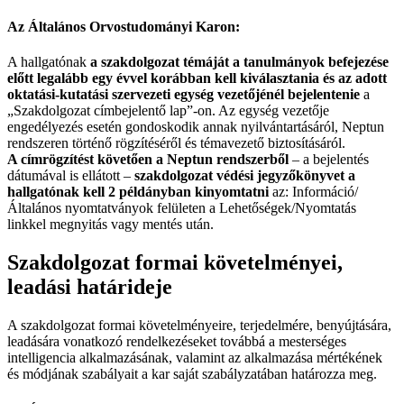
Az Általános Orvostudományi Karon:
A hallgatónak
a szakdolgozat témáját a tanulmányok befejezése
előtt legalább egy évvel korábban kell kiválasztania és az adott
oktatási-kutatási szervezeti egység vezetőjénél bejelentenie
a
„Szakdolgozat címbejelentő lap”-on. Az egység vezetője
engedélyezés esetén gondoskodik annak nyilvántartásáról, Neptun
rendszeren történő rögzítéséről és témavezető biztosításáról.
A címrögzítést követően a Neptun rendszerből
– a bejelentés
dátumával is ellátott –
szakdolgozat védési jegyzőkönyvet a
hallgatónak kell 2 példányban kinyomtatni
az: Információ/
Általános nyomtatványok felületen a Lehetőségek/Nyomtatás
linkkel megnyitás vagy mentés után.
Szakdolgozat formai követelményei,
leadási határideje
A szakdolgozat formai követelményeire, terjedelmére, benyújtására,
leadására vonatkozó rendelkezéseket továbbá a mesterséges
intelligencia alkalmazásának, valamint az alkalmazása mértékének
és módjának szabályait a kar saját szabályzatában határozza meg.