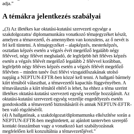
adja.”
A témákra jelentkezés szabályai
„(3) Az illetékes kar oktatási-kutatási szervezeti egysége a
szakdolgozatra/ diplomamunkára vonatkozó témajegyzéket készít,
amelyen a témavezető, és amennyiben van konzulens, az ő nevét is
fel kell tüntetni. A témajegyzéket – alapképzés, mesterképzés,
osztatlan képzés esetén a végzés évét megelőző legalább négy
félévvel, négy félévet meghaladó, de legfeljebb hét féléves képzés
esetén a végzés félévét megelőző legalább 2 félévvel korábban,
legfeljebb négy féléves képzés esetén a végzés félévét megelőző
félévben – minden tanév őszi félévi vizsgaidőszakának utolsó
napjáig a NEPTUN-EFTR-ben közzé kell tenni. A hallgató bármely
kiírt témából választhat, a témavezetői kapacitás függvényében. A
témaválasztás a kiírt témától eltérő is lehet, ha ehhez a téma szerint
illetékes oktatási-kutatási szervezeti egység vezetője hozzájárult. Az
oktatási-kutatási szervezeti egység vezetője engedélyezés esetén
gondoskodik a témavezető biztosításáról és annak NEPTUN-EFTR-
ben való rögzítéséről.
(4) A hallgatónak, a szakdolgozat/diplomamunka elkészítése során a
NEPTUN-EFTR-ben meghirdetett, az ajánlott tantervben szereplő
kontakt óraszámban vagy a vonatkozó kari szabályozásnak
megfelelően kell konzultálnia a témavezetőjével.”