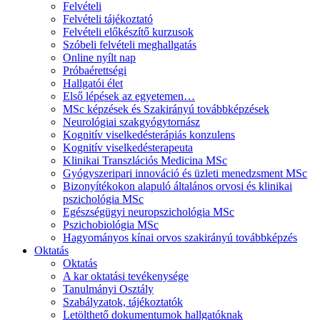
Felvételi
Felvételi tájékoztató
Felvételi előkészítő kurzusok
Szóbeli felvételi meghallgatás
Online nyílt nap
Próbaérettségi
Hallgatói élet
Első lépések az egyetemen…
MSc képzések és Szakirányú továbbképzések
Neurológiai szakgyógytornász
Kognitív viselkedésterápiás konzulens
Kognitív viselkedésterapeuta
Klinikai Transzlációs Medicina MSc
Gyógyszeripari innováció és üzleti menedzsment MSc
Bizonyítékokon alapuló általános orvosi és klinikai
pszichológia MSc
Egészségügyi neuropszichológia MSc
Pszichobiológia MSc
Hagyományos kínai orvos szakirányú továbbképzés
Oktatás
Oktatás
A kar oktatási tevékenysége
Tanulmányi Osztály
Szabályzatok, tájékoztatók
Letölthető dokumentumok hallgatóknak