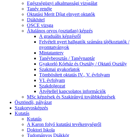
Egészségügyi alkalmassági vizsgálat
Tanév rendje
Oktatási Merit Díjat elnyert oktatók
Diákhitel
OSCE vizsga
Általános orvos (osztatlan) képzés
A graduális képzésről
Felvételt nyert hallgatók számára tájékoztatók /
nyomtatványok
Mintatanterv
Tanévbeosztás / Tanévnaptár
Gyakorló Kórház és Osztály / Oktató Osztály
Szakmai gyakorlatok
Tömbösített oktatás IV., V. évfolyam
VI. évfolyam
Szakdolgozat
Átvétellel kapcsolatos információk
MSc képzések és Szakirányú továbbképzések
Ösztöndíj, pályázat
Szakorvosképzés
Kutatás
Kutatás
A Karon folyó kutatási tevékenységről
Doktori Iskola
Tudományos Diákkör