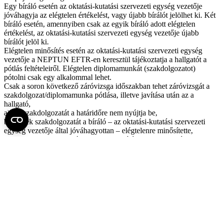
Egy bíráló esetén az oktatási-kutatási szervezeti egység vezetője
jóváhagyja az elégtelen értékelést, vagy újabb bírálót jelölhet ki. Két
bíráló esetén, amennyiben csak az egyik bíráló adott elégtelen
értékelést, az oktatási-kutatási szervezeti egység vezetője újabb
bírálót jelöl ki.
Elégtelen minősítés esetén az oktatási-kutatási szervezeti egység
vezetője a NEPTUN EFTR-en keresztül tájékoztatja a hallgatót a
pótlás feltételeiről. Elégtelen diplomamunkát (szakdolgozatot)
pótolni csak egy alkalommal lehet.
Csak a soron következő záróvizsga időszakban tehet záróvizsgát a
szakdolgozat/diplomamunka pótlása, illetve javítása után az a
hallgató,
a) aki szakdolgozatát a határidőre nem nyújtja be,
b) akinek szakdolgozatát a bíráló – az oktatási-kutatási szervezeti
egység vezetője által jóváhagyottan – elégtelenre minősítette,
c) akinek szakdolgozatát/diplomamunkájára (13) bekezdés szerint
kijelölt újabb bíráló is elégtelenre minősítette.
Az elégtelenre minősített szakdolgozat/diplomamunka pótlásának
feltételeiről a képzésben illetékes oktatásszervezeti egység vezetője
rendelkezik, szükség esetén újabb konzultációk NEPTUN-EFTR-
ben előírásával.
A szakdolgozat/diplomamunka értékelését igazoló hitelesített védési
jegyzőkönyv eredeti példányát az oktatási-kutatási szervezeti egység
feltölti a NEPTUN-EFTR-be, majd a kar tanulmányi osztályának