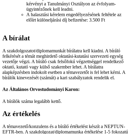
kérvényt a Tanulmányi Osztályon az évfolyam-
ügyintézőnek kell leadni.
A halasztási kérelem engedélyezésének feltétele az
előírt különeljárási díj befizetése: 3.500 Ft
A bírálat
A szakdolgozatot/diplomamunkát bírálatra kell kiadni. A bíráló
felkérését a témát meghirdető oktatási-kutatási szervezeti egység
vezetője végzi. A bíráló csak felsőfokú végzettséggel rendelkező
oktató, kutató vagy külső szakember lehet. A bírálatra
alapképzésben indokolt esetben a témavezetőt is fel lehet kérni. A
bírálók kinevezését (számát) a kari szabályzatok rendelik el.
Az Általános Orvostudományi Karon:
A bírálók száma legalább kettő.
Az értékelés
A témavezető/konzulens és a bíráló értékelést készít a NEPTUN-
EFTR-ben. A szakdolgozat/diplomamunka értékelése 1-5 fokozatú