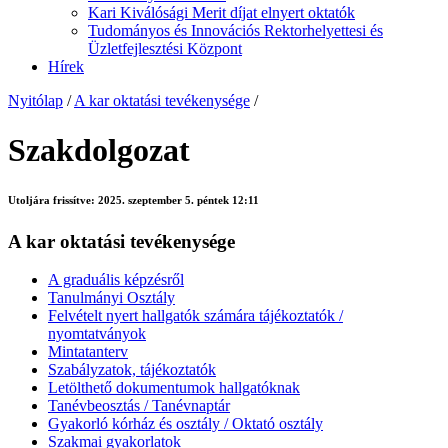
Kari Kiválósági Merit díjat elnyert oktatók
Tudományos és Innovációs Rektorhelyettesi és
Üzletfejlesztési Központ
Hírek
Nyitólap
/
A kar oktatási tevékenysége
/
Szakdolgozat
Utoljára frissítve:
2025. szeptember 5. péntek 12:11
A kar oktatási tevékenysége
A graduális képzésről
Tanulmányi Osztály
Felvételt nyert hallgatók számára tájékoztatók /
nyomtatványok
Mintatanterv
Szabályzatok, tájékoztatók
Letölthető dokumentumok hallgatóknak
Tanévbeosztás / Tanévnaptár
Gyakorló kórház és osztály / Oktató osztály
Szakmai gyakorlatok