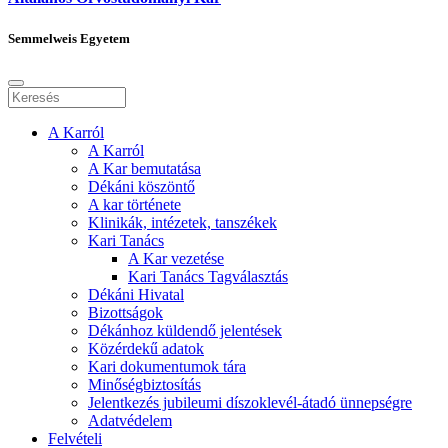
Semmelweis Egyetem
A Karról
A Karról
A Kar bemutatása
Dékáni köszöntő
A kar története
Klinikák, intézetek, tanszékek
Kari Tanács
A Kar vezetése
Kari Tanács Tagválasztás
Dékáni Hivatal
Bizottságok
Dékánhoz küldendő jelentések
Közérdekű adatok
Kari dokumentumok tára
Minőségbiztosítás
Jelentkezés jubileumi díszoklevél-átadó ünnepségre
Adatvédelem
Felvételi