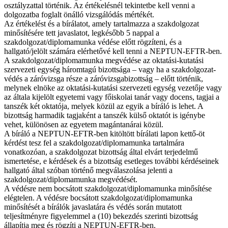
osztályzattal történik. Az értékelésnél tekintetbe kell venni a
dolgozatba foglalt önálló vizsgálódás mértékét.
Az értékelést és a bírálatot, amely tartalmazza a szakdolgozat
minősítésére tett javaslatot, legkésőbb 5 nappal a
szakdolgozat/diplomamunka védése előtt rögzíteni, és a
hallgató/jelölt számára elérhetővé kell tenni a NEPTUN-EFTR-ben.
A szakdolgozat/diplomamunka megvédése az oktatási-kutatási
szervezeti egység háromtagú bizottsága – vagy ha a szakdolgozat-
védés a záróvizsga része a záróvizsgabizottság – előtt történik,
melynek elnöke az oktatási-kutatási szervezeti egység vezetője vagy
az általa kijelölt egyetemi vagy főiskolai tanár vagy docens, tagjai a
tanszék két oktatója, melyek közül az egyik a bíráló is lehet. A
bizottság harmadik tagjaként a tanszék külső oktatót is igénybe
vehet, különösen az egyetem magántanárai közül.
A bíráló a NEPTUN-EFTR-ben kitöltött bírálati lapon kettő-öt
kérdést tesz fel a szakdolgozat/diplomamunka tartalmára
vonatkozóan, a szakdolgozat bizottság által elvárt terjedelmű
ismertetése, e kérdések és a bizottság esetleges további kérdéseinek
hallgató által szóban történő megválaszolása jelenti a
szakdolgozat/diplomamunka megvédését.
A védésre nem bocsátott szakdolgozat/diplomamunka minősítése
elégtelen. A védésre bocsátott szakdolgozat/diplomamunka
minősítését a bírálók javaslatára és védés során mutatott
teljesítményre figyelemmel a (10) bekezdés szerinti bizottság
állapítja meg és rögzíti a NEPTUN-EFTR-ben.