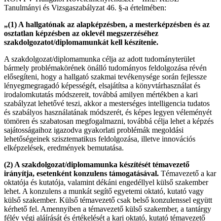
Tanulmányi és Vizsgaszabályzat 46. §-a értelmében:
„(1) A hallgatónak az alapképzésben, a mesterképzésben és az
osztatlan képzésben az oklevél megszerzéséhez
szakdolgozatot/diplomamunkát kell készítenie.
A szakdolgozat/diplomamunka célja az adott tudományterület
bármely problémakörének önálló tudományos feldolgozása révén
elősegíteni, hogy a hallgató szakmai tevékenysége során fejlessze
lényegmegragadó képességét, elsajátítsa a könyvtárhasználat és
irodalomkutatás módszereit, továbbá amilyen mértékben a kari
szabályzat lehetővé teszi, akkor a mesterséges intelligencia tudatos
és szabályos használatának módszerét, és képes legyen véleményét
tömören és szabatosan megfogalmazni, továbbá célja lehet a képzés
sajátosságaihoz igazodva gyakorlati problémák megoldási
lehetőségeinek szisztematikus feldolgozása, illetve innovációs
elképzelések, eredmények bemutatása.
(2) A szakdolgozat/diplomamunka készítését témavezető
irányítja, esetenként konzulens támogatásával.
Témavezető a kar
oktatója és kutatója, valamint dékáni engedéllyel külső szakember
lehet. A konzulens a munkát segítő egyetemi oktató, kutató vagy
külső szakember. Külső témavezető csak belső konzulenssel együtt
kérhető fel. Amennyiben a témavezető külső szakember, a tantárgy
félév végi aláírását és értékelését a kari oktató, kutató témavezető