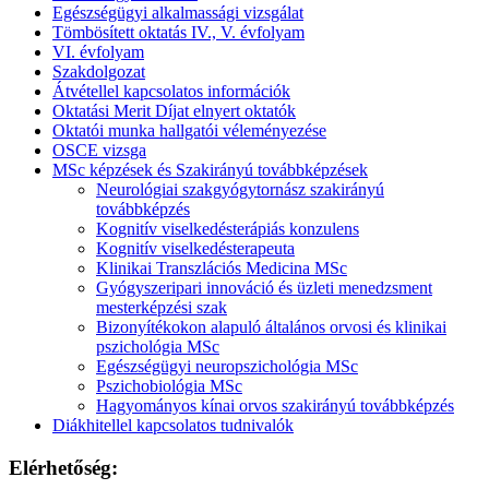
Egészségügyi alkalmassági vizsgálat
Tömbösített oktatás IV., V. évfolyam
VI. évfolyam
Szakdolgozat
Átvétellel kapcsolatos információk
Oktatási Merit Díjat elnyert oktatók
Oktatói munka hallgatói véleményezése
OSCE vizsga
MSc képzések és Szakirányú továbbképzések
Neurológiai szakgyógytornász szakirányú
továbbképzés
Kognitív viselkedésterápiás konzulens
Kognitív viselkedésterapeuta
Klinikai Transzlációs Medicina MSc
Gyógyszeripari innováció és üzleti menedzsment
mesterképzési szak
Bizonyítékokon alapuló általános orvosi és klinikai
pszichológia MSc
Egészségügyi neuropszichológia MSc
Pszichobiológia MSc
Hagyományos kínai orvos szakirányú továbbképzés
Diákhitellel kapcsolatos tudnivalók
Elérhetőség: