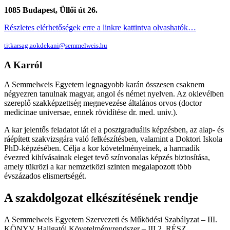
1085 Budapest, Üllői út 26.
Részletes elérhetőségek erre a linkre kattintva olvashatók…
titkarsag.aokdekani@semmelweis.hu
A Karról
A Semmelweis Egyetem legnagyobb karán összesen csaknem
négyezren tanulnak magyar, angol és német nyelven. Az oklevélben
szereplő szakképzettség megnevezése általános orvos (doctor
medicinae universae, ennek rövidítése dr. med. univ.).
A kar jelentős feladatot lát el a posztgraduális képzésben, az alap- és
ráépített szakvizsgára való felkészítésben, valamint a Doktori Iskola
PhD-képzésében. Célja a kor követelményeinek, a harmadik
évezred kihívásainak eleget tevő színvonalas képzés biztosítása,
amely tükrözi a kar nemzetközi szinten megalapozott több
évszázados elismertségét.
A szakdolgozat elkészítésének rendje
A Semmelweis Egyetem Szervezeti és Működési Szabályzat – III.
KÖNYV Hallgatói Követelményrendszer – III.2. RÉSZ