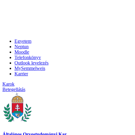
Egyetem
Neptun
Moodle
Telefonkönyv
Outlook levelezés
MySemmelweis
Karrier
Karok
Betegellátás
Általános Orvostudományi Kar