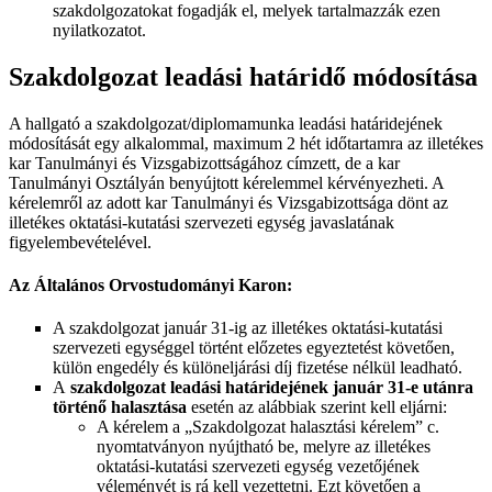
szakdolgozatokat fogadják el, melyek tartalmazzák ezen
nyilatkozatot.
Szakdolgozat leadási határidő módosítása
A hallgató a szakdolgozat/diplomamunka leadási határidejének
módosítását egy alkalommal, maximum 2 hét időtartamra az illetékes
kar Tanulmányi és Vizsgabizottságához címzett, de a kar
Tanulmányi Osztályán benyújtott kérelemmel kérvényezheti. A
kérelemről az adott kar Tanulmányi és Vizsgabizottsága dönt az
illetékes oktatási-kutatási szervezeti egység javaslatának
figyelembevételével.
Az Általános Orvostudományi Karon:
A szakdolgozat január 31-ig az illetékes oktatási-kutatási
szervezeti egységgel történt előzetes egyeztetést követően,
külön engedély és különeljárási díj fizetése nélkül leadható.
A
szakdolgozat leadási határidejének január 31-e utánra
történő halasztása
esetén az alábbiak szerint kell eljárni:
A kérelem a „Szakdolgozat halasztási kérelem” c.
nyomtatványon nyújtható be, melyre az illetékes
oktatási-kutatási szervezeti egység vezetőjének
véleményét is rá kell vezettetni. Ezt követően a