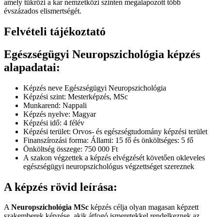
amely tükrözi a kar nemzetközi szinten megalapozott több
évszázados elismertségét.
Felvételi tájékoztató
Egészségügyi Neuropszichológia képzés
alapadatai:
Képzés neve Egészségügyi Neuropszichológia
Képzési szint: Mesterképzés, MSc
Munkarend: Nappali
Képzés nyelve: Magyar
Képzési idő: 4 félév
Képzési terület: Orvos- és egészségtudomány képzési terület
Finanszírozási forma: Állami: 15 fő és önköltséges: 5 fő
Önköltség összege: 750 000 Ft
A szakon végzettek a képzés elvégzését követően okleveles
egészségügyi neuropszichológus végzettséget szereznek
A képzés rövid leírása:
A
Neuropszichológia MSc
képzés célja olyan magasan képzett
szakemberek képzése, akik átfogó ismeretekkel rendelkeznek az