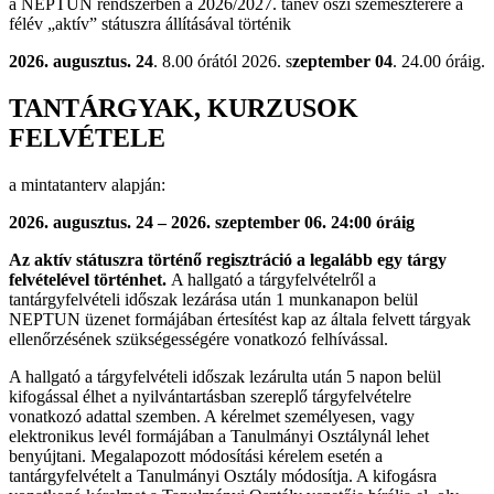
a NEPTUN rendszerben a 2026/2027. tanév őszi szemeszterére a
félév „aktív” státuszra állításával történik
2026. augusztus. 24
. 8.00 órától 2026. s
zeptember 04
. 24.00 óráig.
TANTÁRGYAK, KURZUSOK
FELVÉTELE
a mintatanterv alapján:
2026. augusztus. 24 – 2026. szeptember 06. 24:00 óráig
Az aktív státuszra történő regisztráció a legalább egy tárgy
felvételével történhet.
A hallgató a tárgyfelvételről a
tantárgyfelvételi időszak lezárása után 1 munkanapon belül
NEPTUN üzenet formájában értesítést kap az általa felvett tárgyak
ellenőrzésének szükségességére vonatkozó felhívással.
A hallgató a tárgyfelvételi időszak lezárulta után 5 napon belül
kifogással élhet a nyilvántartásban szereplő tárgyfelvételre
vonatkozó adattal szemben. A kérelmet személyesen, vagy
elektronikus levél formájában a Tanulmányi Osztálynál lehet
benyújtani. Megalapozott módosítási kérelem esetén a
tantárgyfelvételt a Tanulmányi Osztály módosítja. A kifogásra