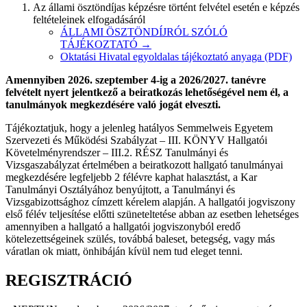
Az állami ösztöndíjas képzésre történt felvétel esetén e képzés
feltételeinek elfogadásáról
ÁLLAMI ÖSZTÖNDÍJRÓL SZÓLÓ
TÁJÉKOZTATÓ →
Oktatási Hivatal egyoldalas tájékoztató anyaga (PDF)
Amennyiben 2026. szeptember 4-ig a 2026/2027. tanévre
felvételt nyert jelentkező a beiratkozás lehetőségével nem él, a
tanulmányok megkezdésére való jogát elveszti.
Tájékoztatjuk, hogy a jelenleg hatályos Semmelweis Egyetem
Szervezeti és Működési Szabályzat – III. KÖNYV Hallgatói
Követelményrendszer – III.2. RÉSZ Tanulmányi és
Vizsgaszabályzat értelmében a beiratkozott hallgató tanulmányai
megkezdésére legfeljebb 2 félévre kaphat halasztást, a Kar
Tanulmányi Osztályához benyújtott, a Tanulmányi és
Vizsgabizottsághoz címzett kérelem alapján. A hallgatói jogviszony
első félév teljesítése előtti szüneteltetése abban az esetben lehetséges
amennyiben a hallgató a hallgatói jogviszonyból eredő
kötelezettségeinek szülés, továbbá baleset, betegség, vagy más
váratlan ok miatt, önhibáján kívül nem tud eleget tenni.
REGISZTRÁCIÓ