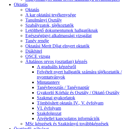
Oktatás
Oktatás
A kar oktatási tevékenysége
Tanulmányi Osztály
Szabályzatok, tájékoztatók
Letölthető dokumentumok hallgatóknak
Egészségügyi alkalmassági vizsgálat
Tanév rendje
Oktatási Merit Díjat elnyert oktatók
Diákhitel
OSCE vizsga
Általános orvos (osztatlan) képzés
A graduális képzésről
Felvételt nyert hallgatók számára tájékoztatók /
nyomtatványok
Mintatanterv
Tanévbeosztás / Tanévnaptár
Gyakorló Kórház és Osztály / Oktató Osztály
Szakmai gyakorlatok
Tömbösített oktatás IV., V. évfolyam
VI. évfolyam
Szakdolgozat
Átvétellel kapcsolatos információk
MSc képzések és Szakirányú továbbképzések
Ösztöndíj, pályázat