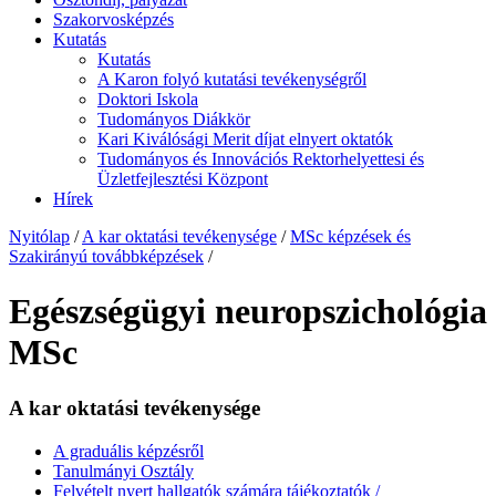
Szakorvosképzés
Kutatás
Kutatás
A Karon folyó kutatási tevékenységről
Doktori Iskola
Tudományos Diákkör
Kari Kiválósági Merit díjat elnyert oktatók
Tudományos és Innovációs Rektorhelyettesi és
Üzletfejlesztési Központ
Hírek
Nyitólap
/
A kar oktatási tevékenysége
/
MSc képzések és
Szakirányú továbbképzések
/
Egészségügyi neuropszichológia
MSc
A kar oktatási tevékenysége
A graduális képzésről
Tanulmányi Osztály
Felvételt nyert hallgatók számára tájékoztatók /