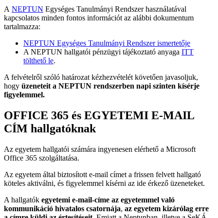
A
NEPTUN
Egységes Tanulmányi Rendszer használatával
kapcsolatos minden fontos információt az alábbi dokumentum
tartalmazza:
NEPTUN Egységes Tanulmányi Rendszer ismertetője
A NEPTUN hallgatói pénzügyi tájékoztató anyaga
ITT
tölthető le
.
A felvételről szóló határozat kézhezvételét követően javasoljuk,
hogy
üzeneteit a NEPTUN rendszerben napi szinten kísérje
figyelemmel.
OFFICE 365 és EGYETEMI E-MAIL
CÍM hallgatóknak
Az egyetem hallgatói számára ingyenesen elérhető a Microsoft
Office 365 szolgáltatása.
Az egyetem által biztosított e-mail címet a frissen felvett hallgató
köteles aktiválni, és figyelemmel kísérni az ide érkező üzeneteket.
A hallgatók
egyetemi e-mail-címe az egyetemmel való
kommunikáció hivatalos csatornája
,
az egyetem kizárólag erre
a címre küldi az értesítéseit
. Emiatt a Neptunban, illetve a SeKÁ-