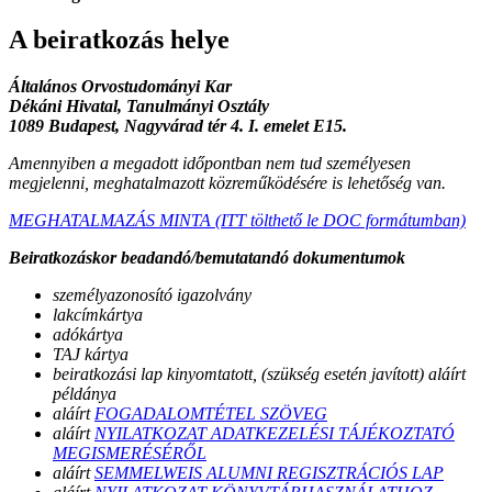
A beiratkozás helye
Általános Orvostudományi Kar
Dékáni Hivatal, Tanulmányi Osztály
1089 Budapest, Nagyvárad tér 4. I. emelet E15.
Amennyiben a megadott időpontban nem tud személyesen
megjelenni, meghatalmazott közreműködésére is lehetőség van.
MEGHATALMAZÁS MINTA (ITT tölthető le DOC formátumban)
Beiratkozáskor beadandó/bemutatandó dokumentumok
személyazonosító igazolvány
lakcímkártya
adókártya
TAJ kártya
beiratkozási lap kinyomtatott, (szükség esetén javított) aláírt
példánya
aláírt
FOGADALOMTÉTEL SZÖVEG
aláírt
NYILATKOZAT ADATKEZELÉSI TÁJÉKOZTATÓ
MEGISMERÉSÉRŐL
aláírt
SEMMELWEIS ALUMNI REGISZTRÁCIÓS LAP