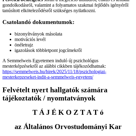
gondolkodásról, valamint a folyamatos szakmai fejlődés igényéről
tanúsított elköteleződésről szükséges nyilatkozni.
Csatolandó dokumentumok:
bizonyítványok másolata
motivációs levél
önéletrajz
igazolások többletpont jogcímekről
A Semmelweis Egyetemen induló új pszichológus
mesterképzésekről az alábbi cikkben tájékozódhatnak:
https://semmelweis.hu/hirek/2025/11/18/pszichologiai-
mesterkepzeseket-indit-a-semmelweis-egyetem/
Felvételt nyert hallgatók számára
tájékoztatók / nyomtatványok
T Á J É K O Z T A T ó
az Általános Orvostudományi Kar