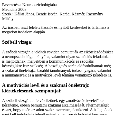
Bevezetés a Neuropszichológiába
Medicina 2008.
Szerk.: Kállai János, Bende István, Karádi Kázmér, Racsmány
Mihály
Az írásbeli teszt feleletválasztós és nyitott kérdéseket is tartalmaz a
megadott irodalom alapján.
Szóbeli vizsga:
A szóbeli vizsgán a jelöltek röviden bemutatják az elköteleződésüket
a neuropszichológia irányába, valamint olyan szituációs feladatokat
is megoldanak, melyekben a kommunikációs és szociális
készségükre lesz szükség. A beszélgetés során előfordulhatnak még
a szakmai önéletrajz, korábbi tanulmányok tudásanyagára, valamint
a munkahelyek és a motivációs levél témáira vonatkozó kérdések is.
A motivációs levél és a szakmai önéletrajz
kiértékelésének szempontjai:
A szóbeli vizsgára a felvételizőnek egy „motivációs levelet” kell
készítenie, ebben bemutatni szakmai alkalmasságát, rátermettségét,
és azt, hogy miért az adott szakra szeretne jelentkezni. A hallgatónak
meg kell indokolnia jelentkezését, a neuropszichológiai képzéssel