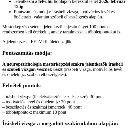
Jelentkezni a
felvi.hu
honlapon keresztül lehet
2026. február
15-ig
.
Pontszámítás módja: Írásbeli vizsga, motivációs levél és
önéletrajz, valamint szóbeli elbeszélgetés alapján.
Mesterképzés esetén a jelentkező teljesítményét 100 pontos
rendszerben kell értékelni, amely tartalmazza a többletpontokat is.
A jelentkezés a FELVI felületén zajlik.
Pontszámítás módja:
A neuropszichológia mesterképzési szakra jelentkezők írásbeli
és szóbeli vizsgán vesznek részt
(írásbeli vizsga, motivációs levél
és önéletrajz, szóbeli elbeszélgetés).
Felvételi pontok:
– írásbeli vizsga (feleletválasztós teszt és esszé): 30 pont
– motivációs levél és önéletrajz: 20 pont
– beszélgetés és szakmai ismeretek: 40 pont
– többletpontok: maximum 10 pont
Írásbeli vizsga a megadott szakirodalom alapján: