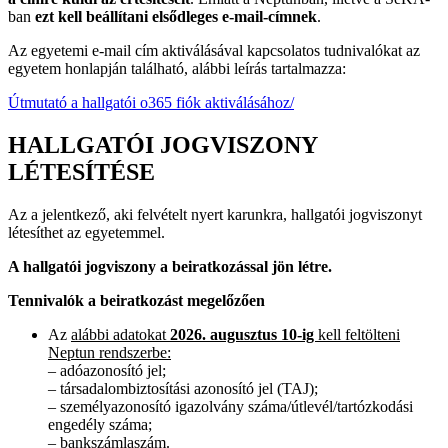
ban
ezt kell beállítani elsődleges e-mail-címnek
.
Az egyetemi e-mail cím aktiválásával kapcsolatos tudnivalókat az
egyetem honlapján található, alábbi leírás tartalmazza:
Útmutató a hallgatói o365 fiók aktiválásához/
HALLGATÓI JOGVISZONY
LÉTESÍTÉSE
Az a jelentkező, aki felvételt nyert karunkra, hallgatói jogviszonyt
létesíthet az egyetemmel.
A hallgatói jogviszony a beiratkozással jön létre.
Tennivalók a beiratkozást megelőzően
Az
alábbi adatokat
2026. augusztus 10-ig
kell feltölteni
Neptun rendszerbe:
– adóazonosító jel;
– társadalombiztosítási azonosító jel (TAJ);
– személyazonosító igazolvány száma/útlevél/tartózkodási
engedély száma;
– bankszámlaszám.