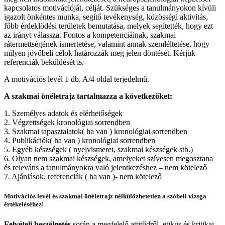
kapcsolatos motivációját, célját. Szükséges a tanulmányokon kívüli
igazolt önkéntes munka, segítő tevékenység, közösségi aktivitás,
főbb érdeklődési területek bemutatása, melyek segítették, hogy ezt
az irányt válassza. Fontos a kompetenciáinak, szakmai
rátermettségének ismertetése, valamint annak szemléltetése, hogy
milyen jövőbeli célok határozzák meg jelen döntését. Kérjük
referenciák beküldését is.
A motivációs levél 1 db. A/4 oldal terjedelmű.
A szakmai önéletrajz tartalmazza a következőket:
1. Személyes adatok és elérhetőségek
2. Végzettségek kronológiai sorrendben
3. Szakmai tapasztalatok( ha van ) kronológiai sorrendben
4. Publikációk( ha van ) kronológiai sorrendben
5. Egyéb készségek ( nyelvismeret, szakmai készségek stb.)
6. Olyan nem szakmai készségek, amelyeket szívesen megosztana
és releváns a tanulmányokra való jelentkezéshez – nem kötelező
7. Ajánlások, referenciák ( ha van )- nem kötelező
Motivációs levél és szakmai önéletrajz nélkülözhetetlen a szóbeli vizsga
értékeléséhez!
Felvételi beszélgetés
során a megfelelő attitűdről, etikus és kritikai