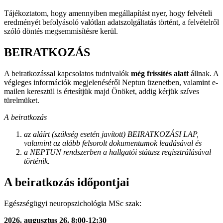
Tájékoztatom, hogy amennyiben megállapítást nyer, hogy felvételi
eredményét befolyásoló valótlan adatszolgáltatás történt, a felvételről
szóló döntés megsemmisítésre kerül.
BEIRATKOZÁS
A beiratkozással kapcsolatos tudnivalók
még frissítés alatt
állnak. A
végleges információk megjelenéséről Neptun üzenetben, valamint e-
mailen keresztül is értesítjük majd Önöket, addig kérjük szíves
türelmüket.
A beiratkozás
az aláírt (szükség esetén javított) BEIRATKOZÁSI LAP,
valamint az alább felsorolt dokumentumok leadásával és
a NEPTUN rendszerben a hallgatói státusz regisztrálásával
történik.
A beiratkozás időpontjai
Egészségügyi neuropszichológia MSc szak:
2026. augusztus 26. 8:00-12:30