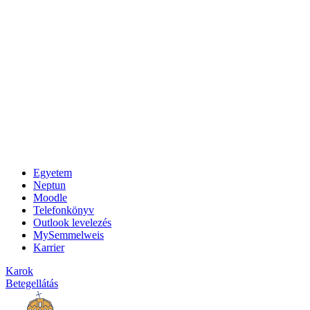
Egyetem
Neptun
Moodle
Telefonkönyv
Outlook levelezés
MySemmelweis
Karrier
Karok
Betegellátás