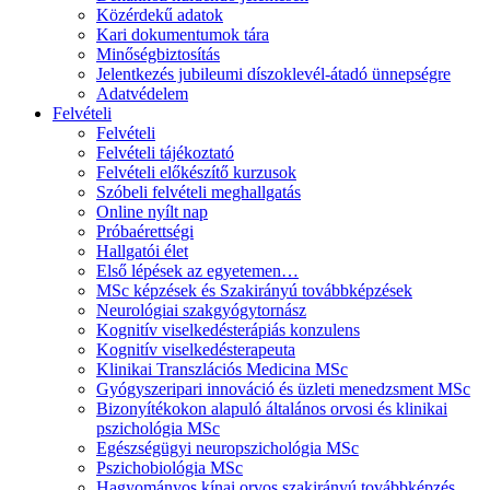
Közérdekű adatok
Kari dokumentumok tára
Minőségbiztosítás
Jelentkezés jubileumi díszoklevél-átadó ünnepségre
Adatvédelem
Felvételi
Felvételi
Felvételi tájékoztató
Felvételi előkészítő kurzusok
Szóbeli felvételi meghallgatás
Online nyílt nap
Próbaérettségi
Hallgatói élet
Első lépések az egyetemen…
MSc képzések és Szakirányú továbbképzések
Neurológiai szakgyógytornász
Kognitív viselkedésterápiás konzulens
Kognitív viselkedésterapeuta
Klinikai Transzlációs Medicina MSc
Gyógyszeripari innováció és üzleti menedzsment MSc
Bizonyítékokon alapuló általános orvosi és klinikai
pszichológia MSc
Egészségügyi neuropszichológia MSc
Pszichobiológia MSc
Hagyományos kínai orvos szakirányú továbbképzés