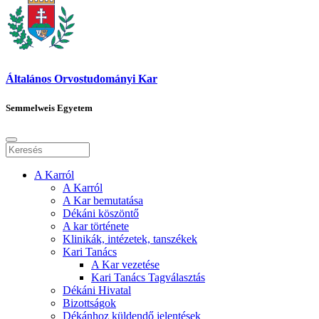
Általános Orvostudományi Kar
Semmelweis Egyetem
A Karról
A Karról
A Kar bemutatása
Dékáni köszöntő
A kar története
Klinikák, intézetek, tanszékek
Kari Tanács
A Kar vezetése
Kari Tanács Tagválasztás
Dékáni Hivatal
Bizottságok
Dékánhoz küldendő jelentések