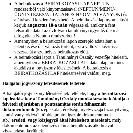
A beiratkozás a BEIRATKOZÁSI LAP NEPTUN
rendszerből való kinyomtatásával (NEPTUN/MENÜ/
ÜGYINTÉZÉS/ÁLTALÁNOS NYOMTATVÁNYOK) és
aláírásával kezdeményezhető.
A beiratkozási lap nyomtatását
kérjük
augusztus 18-a után
végezze el,
amikor a fent
felsorolt adatait az évfolyam tanulmányi ügyintézője már
elfogadta a Neptun rendszerben!
Amennyiben a beiratkozási lapon szereplő adataiban a
jelentkezése óta változás történt, ezt a változás kézírással
vezesse át a személyes beiratkozás előtt.
A beiratkozási lapot a Tanulmányi Osztály vezetője hitelesíti,
amennyiben a BEIRATKOZÁSI LAP adatai alapján nincs
akadálya a jogviszony létesítésének. A beiratkozás a
BEIRATKOZÁSI LAP hitelesítésével valósul meg.
Hallgatói jogviszony létesítésének feltétele
A hallgatói jogviszony létesítésének feltétele, hogy
a beiratkozási
lap leadásakor a Tanulmányi Osztály munkatársainak átadja a
felvételi eljárásban a pontszámítás során felhasznált
dokumentumok
(középiskolai, érettségi, nyelvvizsga bizonyítvány,
tanúsítvány, oklevél, többletpontot igazoló dokumentumok
stb.)
eredeti, vagy közjegyző által hitelesített másolatát
, mely
dokumentumok az ellenőrzés után a beiratkozás alkalmával
visszaadásra kerülnek.