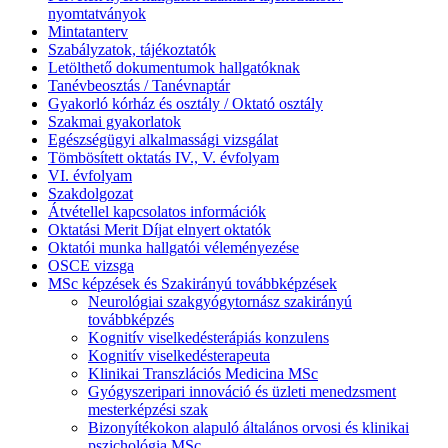
nyomtatványok
Mintatanterv
Szabályzatok, tájékoztatók
Letölthető dokumentumok hallgatóknak
Tanévbeosztás / Tanévnaptár
Gyakorló kórház és osztály / Oktató osztály
Szakmai gyakorlatok
Egészségügyi alkalmassági vizsgálat
Tömbösített oktatás IV., V. évfolyam
VI. évfolyam
Szakdolgozat
Átvétellel kapcsolatos információk
Oktatási Merit Díjat elnyert oktatók
Oktatói munka hallgatói véleményezése
OSCE vizsga
MSc képzések és Szakirányú továbbképzések
Neurológiai szakgyógytornász szakirányú
továbbképzés
Kognitív viselkedésterápiás konzulens
Kognitív viselkedésterapeuta
Klinikai Transzlációs Medicina MSc
Gyógyszeripari innováció és üzleti menedzsment
mesterképzési szak
Bizonyítékokon alapuló általános orvosi és klinikai
pszichológia MSc