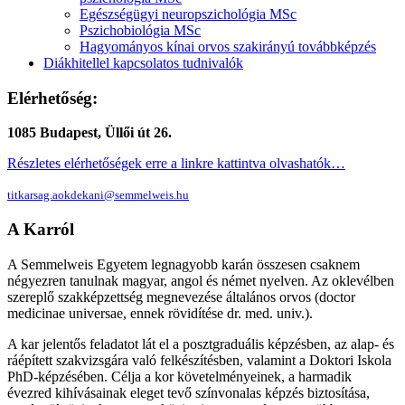
Egészségügyi neuropszichológia MSc
Pszichobiológia MSc
Hagyományos kínai orvos szakirányú továbbképzés
Diákhitellel kapcsolatos tudnivalók
Elérhetőség:
1085 Budapest, Üllői út 26.
Részletes elérhetőségek erre a linkre kattintva olvashatók…
titkarsag.aokdekani@semmelweis.hu
A Karról
A Semmelweis Egyetem legnagyobb karán összesen csaknem
négyezren tanulnak magyar, angol és német nyelven. Az oklevélben
szereplő szakképzettség megnevezése általános orvos (doctor
medicinae universae, ennek rövidítése dr. med. univ.).
A kar jelentős feladatot lát el a posztgraduális képzésben, az alap- és
ráépített szakvizsgára való felkészítésben, valamint a Doktori Iskola
PhD-képzésében. Célja a kor követelményeinek, a harmadik
évezred kihívásainak eleget tevő színvonalas képzés biztosítása,