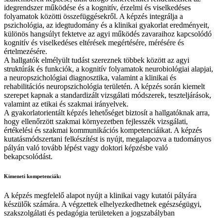
idegrendszer működése és a kognitív, érzelmi és viselkedéses
folyamatok közötti összefüggésekről. A képzés integrálja a
pszichológia, az idegtudomány és a klinikai gyakorlat eredményeit,
különös hangsúlyt fektetve az agyi működés zavaraihoz kapcsolódó
kognitív és viselkedéses eltérések megértésére, mérésére és
értelmezésére.
A hallgatók elmélyült tudást szereznek többek között az agyi
struktúrák és funkciók, a kognitív folyamatok neurobiológiai alapjai,
a neuropszichológiai diagnosztika, valamint a klinikai és
rehabilitációs neuropszichológia területén. A képzés során kiemelt
szerepet kapnak a standardizált vizsgálati módszerek, teszteljárások,
valamint az etikai és szakmai irányelvek.
A gyakorlatorientált képzés lehetőséget biztosít a hallgatóknak arra,
hogy ellenőrzött szakmai környezetben fejlesszék vizsgálati,
értékelési és szakmai kommunikációs kompetenciáikat. A képzés
kutatásmódszertani felkészítést is nyújt, megalapozva a tudományos
pályán való tovább lépést vagy doktori képzésbe való
bekapcsolódást.
Kimeneti kompetenciák:
A képzés megfelelő alapot nyújt a klinikai vagy kutatói pályára
készülők számára. A végzettek elhelyezkedhetnek egészségügyi,
szakszolgálati és pedagógia területeken a jogszabályban