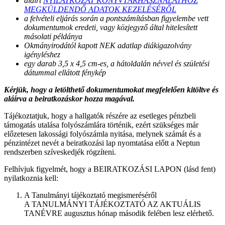
aláírt
NYILATKOZAT KÖNYVTÁRHASZNÁLATHOZ
MEGKÜLDENDŐ ADATOK KEZELÉSÉRŐL
a felvételi eljárás során a pontszámításban figyelembe vett
dokumentumok eredeti, vagy közjegyző által hitelesített
másolati példánya
Okmányirodától kapott NEK adatlap diákigazolvány
igényléshez
egy darab 3,5 x 4,5 cm-es, a hátoldalán névvel és születési
dátummal ellátott fénykép
Kérjük, hogy a letölthető dokumentumokat megfelelően kitöltve és
aláírva a beiratkozáskor hozza magával.
Tájékoztatjuk, hogy a hallgatók részére az esetleges pénzbeli
támogatás utalása folyószámlára történik, ezért szükséges már
előzetesen lakossági folyószámla nyitása, melynek számát és a
pénzintézet nevét a beiratkozási lap nyomtatása előtt a Neptun
rendszerben szíveskedjék rögzíteni.
Felhívjuk figyelmét, hogy a BEIRATKOZÁSI LAPON (lásd fent)
nyilatkoznia kell:
A Tanulmányi tájékoztató megismeréséről
A TANULMÁNYI TÁJÉKOZTATÓ AZ AKTUÁLIS
TANÉVRE augusztus hónap második felében lesz elérhető.