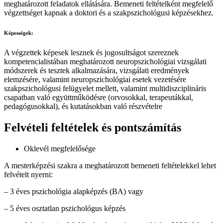
meghatározott feladatok ellátására. Bemeneti feltételként megfelelő
végzettséget kapnak a doktori és a szakpszichológusi képzésekhez.
Képességek:
A végzettek képesek lesznek és jogosultságot szereznek
kompetencialistában meghatározott neuropszichológiai vizsgálati
módszerek és tesztek alkalmazására, vizsgálati eredmények
elemzésére, valamint neuropszichológiai esetek vezetésére
szakpszichológusi felügyelet mellett, valamint multidiszciplináris
csapatban való együttműködésre (orvosokkal, terapeutákkal,
pedagógusokkal), és kutatásokban való részvételre
Felvételi feltételek és pontszámítás
Oklevél megfelelősége
A mesterképzési szakra a meghatározott bemeneti feltételekkel lehet
felvételt nyerni:
– 3 éves pszichológia alapképzés (BA) vagy
– 5 éves osztatlan pszichológus képzés