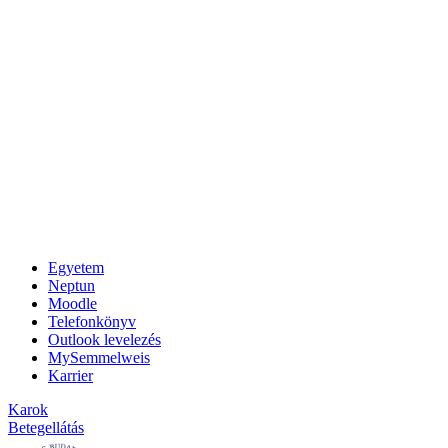
Egyetem
Neptun
Moodle
Telefonkönyv
Outlook levelezés
MySemmelweis
Karrier
Karok
Betegellátás