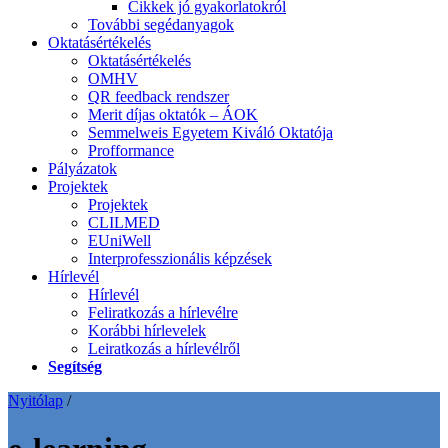
Cikkek jó gyakorlatokról
További segédanyagok
Oktatásértékelés
Oktatásértékelés
OMHV
QR feedback rendszer
Merit díjas oktatók – ÁOK
Semmelweis Egyetem Kiváló Oktatója
Profformance
Pályázatok
Projektek
Projektek
CLILMED
EUniWell
Interprofesszionális képzések
Hírlevél
Hírlevél
Feliratkozás a hírlevélre
Korábbi hírlevelek
Leiratkozás a hírlevélről
Segítség
Nyitólap
/