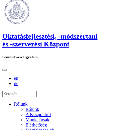
Oktatásfejlesztési, -módszertani
és -szervezési Központ
Semmelweis Egyetem
en
de
Rólunk
Rólunk
A Központról
Munkatársak
Elérhetőség