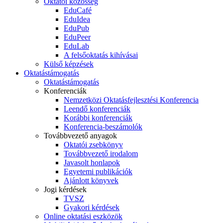
Oktatói közösség
EduCafé
EduIdea
EduPub
EduPeer
EduLab
A felsőoktatás kihívásai
Külső képzések
Oktatástámogatás
Oktatástámogatás
Konferenciák
Nemzetközi Oktatásfejlesztési Konferencia
Leendő konferenciák
Korábbi konferenciák
Konferencia-beszámolók
Továbbvezető anyagok
Oktatói zsebkönyv
Továbbvezető irodalom
Javasolt honlapok
Egyetemi publikációk
Ajánlott könyvek
Jogi kérdések
TVSZ
Gyakori kérdések
Online oktatási eszközök