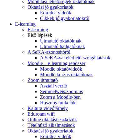
Mobilitási lehetőségek oktatóknak
Oktatási jó gyakorlatok
EduIdea videók
Cikkek jó gyakorlatokról
E-learning
E-learning
Első lépések
Útmutató oktatóknak
Útmutató hallgatóknak
A SeKA-azonosítóról
A SeKA-val elérhető szolgáltatások
Moodle – e-learning rendszer
Moodle oktatóvideók
Moodle kurzus oktatóknak
Zoom útmutató
Asztali verzió
Semmelweis.zoom.us
Zoom a Moodle-ben
Hasznos funkciók
Kaltura videótárhely
Eduroam wifi
Online oktatási eszközök
Tételhúzó alkalmazások
Oktatási jó gyakorlatok
EduIdea videók