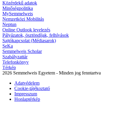
Közérdekű adatok
Minőségpolitika
MySemmelweis
Nemzetközi Mobilitás
Neptun
Online Outlook levelezés
Pályázatok, ösztöndíjak, felhívások
Sajtókapcsolat (Médiasarok)
SeKa
Semmelweis Scholar
Szabályzattár
Telefonkönyv
Térkép
2026 Semmelweis Egyetem - Minden jog fenntartva
Adatvédelem
Cookie-tájékoztató
Impresszum
Honlaptérkép