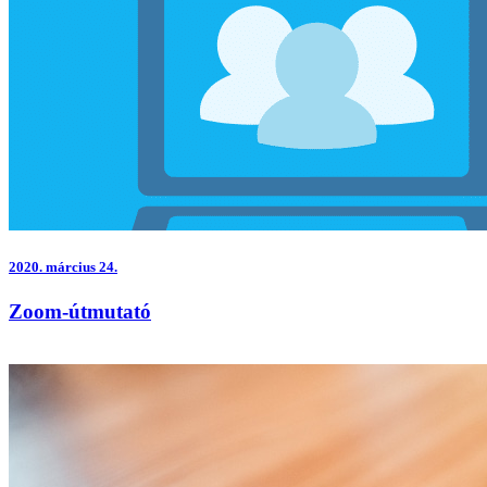
2020.
március 24.
Zoom-útmutató