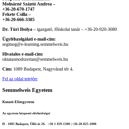
Molnárné Szántó Andrea –
+36-20-670-1747
Fekete Csilla –
+36-20-666-3385
Dr. Túri Ibolya –
igazgató, főiskolai tanár – +36-20-920-3080
Ügyfélszolgálati e-mail-cím:
segitseg@e-learning.semmelweis.hu
Hivatalos e-mail-cím:
oktatasmodszertan@semmelweis.hu
Cím:
1089 Budapest, Nagyvárad tér 4.
Fel az oldal tetejére
Semmelweis Egyetem
Kutató-Elitegyetem
Az egyetem központi elérhetőségei
H - 1085 Budapest, Üllői út 26.
+36 1 459-1500 | +36-20-825-1000