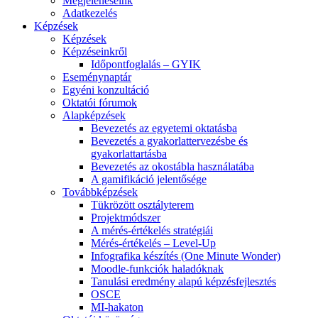
Megjelenéseink
Adatkezelés
Képzések
Képzések
Képzéseinkről
Időpontfoglalás – GYIK
Eseménynaptár
Egyéni konzultáció
Oktatói fórumok
Alapképzések
Bevezetés az egyetemi oktatásba
Bevezetés a gyakorlattervezésbe és
gyakorlattartásba
Bevezetés az okostábla használatába
A gamifikáció jelentősége
Továbbképzések
Tükrözött osztályterem
Projektmódszer
A mérés-értékelés stratégiái
Mérés-értékelés – Level-Up
Infografika készítés (One Minute Wonder)
Moodle-funkciók haladóknak
Tanulási eredmény alapú képzésfejlesztés
OSCE
MI-hakaton