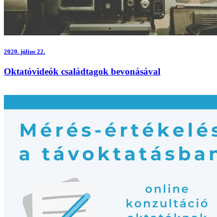
2020.
július 22.
Oktatóvideók családtagok bevonásával