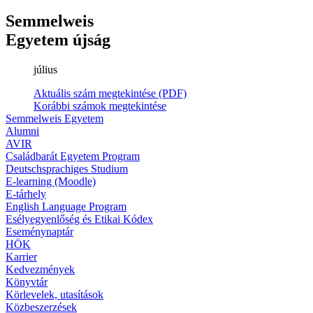
Semmelweis
Egyetem újság
július
Aktuális szám megtekintése (PDF)
Korábbi számok megtekintése
Semmelweis Egyetem
Alumni
AVIR
Családbarát Egyetem Program
Deutschsprachiges Studium
E-learning (Moodle)
E-tárhely
English Language Program
Esélyegyenlőség és Etikai Kódex
Eseménynaptár
HÖK
Karrier
Kedvezmények
Könyvtár
Körlevelek, utasítások
Közbeszerzések