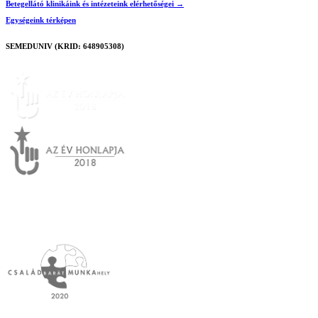
Betegellátó klinikáink és intézeteink elérhetőségei →
Egységeink térképen
SEMEDUNIV (KRID: 648905308)