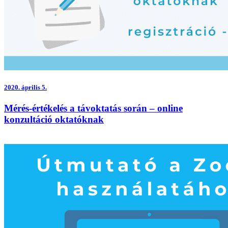
2020.
április 5.
Mérés-értékelés a távoktatás során – online
konzultáció oktatóknak