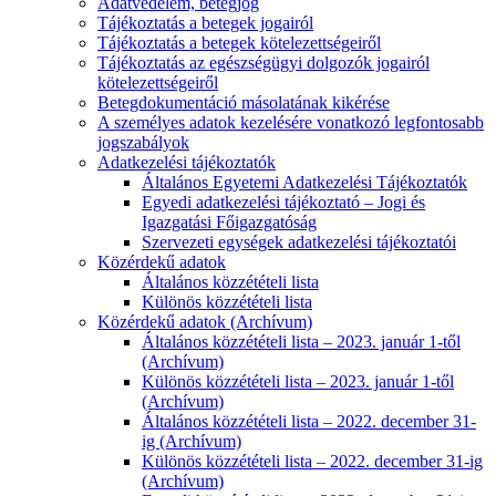
Adatvédelem, betegjog
Tájékoztatás a betegek jogairól
Tájékoztatás a betegek kötelezettségeiről
Tájékoztatás az egészségügyi dolgozók jogairól
kötelezettségeiről
Betegdokumentáció másolatának kikérése
A személyes adatok kezelésére vonatkozó legfontosabb
jogszabályok
Adatkezelési tájékoztatók
Általános Egyetemi Adatkezelési Tájékoztatók
Egyedi adatkezelési tájékoztató – Jogi és
Igazgatási Főigazgatóság
Szervezeti egységek adatkezelési tájékoztatói
Közérdekű adatok
Általános közzétételi lista
Különös közzétételi lista
Közérdekű adatok (Archívum)
Általános közzétételi lista – 2023. január 1-től
(Archívum)
Különös közzétételi lista – 2023. január 1-től
(Archívum)
Általános közzétételi lista – 2022. december 31-
ig (Archívum)
Különös közzétételi lista – 2022. december 31-ig
(Archívum)