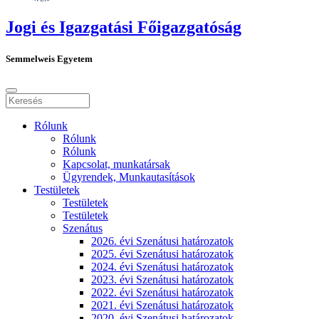
Jogi és Igazgatási Főigazgatóság
Semmelweis Egyetem
Rólunk
Rólunk
Rólunk
Kapcsolat, munkatársak
Ügyrendek, Munkautasítások
Testületek
Testületek
Testületek
Szenátus
2026. évi Szenátusi határozatok
2025. évi Szenátusi határozatok
2024. évi Szenátusi határozatok
2023. évi Szenátusi határozatok
2022. évi Szenátusi határozatok
2021. évi Szenátusi határozatok
2020. évi Szenátusi határozatok