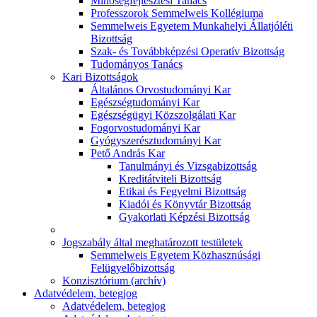
Minőségfejlesztési Tanács
Professzorok Semmelweis Kollégiuma
Semmelweis Egyetem Munkahelyi Állatjóléti
Bizottság
Szak- és Továbbképzési Operatív Bizottság
Tudományos Tanács
Kari Bizottságok
Általános Orvostudományi Kar
Egészségtudományi Kar
Egészségügyi Közszolgálati Kar
Fogorvostudományi Kar
Gyógyszerésztudományi Kar
Pető András Kar
Tanulmányi és Vizsgabizottság
Kreditátviteli Bizottság
Etikai és Fegyelmi Bizottság
Kiadói és Könyvtár Bizottság
Gyakorlati Képzési Bizottság
Jogszabály által meghatározott testületek
Semmelweis Egyetem Közhasznúsági
Felügyelőbizottság
Konzisztórium (archív)
Adatvédelem, betegjog
Adatvédelem, betegjog