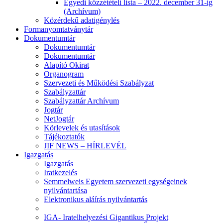
Egyedi közzétételi lista – 2022. december 31-ig
(Archívum)
Közérdekű adatigénylés
Formanyomtatványtár
Dokumentumtár
Dokumentumtár
Dokumentumtár
Alapító Okirat
Organogram
Szervezeti és Működési Szabályzat
Szabályzattár
Szabályzattár Archívum
Jogtár
NetJogtár
Körlevelek és utasítások
Tájékoztatók
JIF NEWS – HÍRLEVÉL
Igazgatás
Igazgatás
Iratkezelés
Semmelweis Egyetem szervezeti egységeinek
nyilvántartása
Elektronikus aláírás nyilvántartás
IGA- Iratelhelyezési Gigantikus Projekt