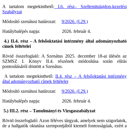
A tartalom megtekinthető:
I.6. rész– Szellemitulajdon-kezelési
Szabályzat
Módosító szenátusi határozat:
9/2026. (I.29.)
Hatálybalépés napja: 2026. február 4.
4.) II.4. rész – A felsőoktatási intézmény által adományozható
címek feltételei
Rövid összefoglaló: A Szenátus 2025. december 18-ai ülésén az
SZMSZ I. Könyv II.4. részének módosítása során elírás
pontosításáról döntött a Szenátus.
A tartalom megtekinthető:
II.4. rész – A felsőoktatási intézmény
által adományozható címek feltételei
Módosító szenátusi határozat:
9/2026. (I.29.)
Hatálybalépés napja: 2026. február 4.
5.) III.2. rész – Tanulmányi és Vizsgaszabályzat
Rövid összefoglaló: Azon féléves tárgyak, amelyek nem szigorlatok,
de a hallgatók oktatása szempontjából kiemelt fontosságúak, ezért a