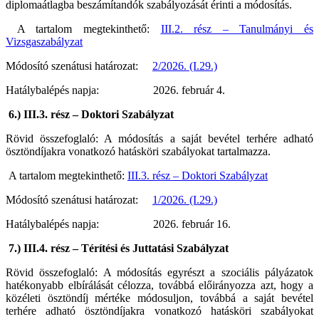
diplomaátlagba beszámítandók szabályozását érinti a módosítás.
A tartalom megtekinthető:
III.2. rész – Tanulmányi és
Vizsgaszabályzat
Módosító szenátusi határozat:
2/2026. (I.29.)
Hatálybalépés napja: 2026. február 4.
6.) III.3. rész – Doktori Szabályzat
Rövid összefoglaló: A módosítás a saját bevétel terhére adható
ösztöndíjakra vonatkozó hatásköri szabályokat tartalmazza.
A tartalom megtekinthető:
III.3. rész – Doktori Szabályzat
Módosító szenátusi határozat:
1/2026. (I.29.)
Hatálybalépés napja: 2026. február 16.
7.) III.4. rész – Térítési és Juttatási Szabályzat
Rövid összefoglaló: A módosítás egyrészt a szociális pályázatok
hatékonyabb elbírálását célozza, továbbá előirányozza azt, hogy a
közéleti ösztöndíj mértéke módosuljon, továbbá a saját bevétel
terhére adható ösztöndíjakra vonatkozó hatásköri szabályokat