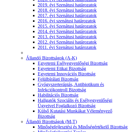
2019. évi Szenátusi határozatok
2018. évi Szenátusi határozatok
2017. évi Szenátusi határozatok
2016. évi szenátusi határozatok
2015. évi Szenátusi határozatok
2014. évi Szenátusi határozatok
2013. évi Szenátusi határozatok
2012. évi Szenátusi határozatok
2011. évi Szenátusi határozatok
Állandó Bizottságok (A-K)
Egyetemi Esélyegyenlőségi Bizottság
Egyetemi Etikai Bizottság
Egyetemi Innovációs Bizottság
Felülbírálati Bizottság
Gyógyszerterápiás, Antibiotikum és
Infekciókontroll Bizottság
Habilitációs Bizottság
Hallgatók Szociális és Esélyegyenlőségi
Ügyeivel Foglalkozó Bizottság
Külső Kutatási Munkákat Véleményező
Bizottság
Állandó Bizottságok (M-T)
Minőségfejlesztési és Minőségértékelő Bizottság