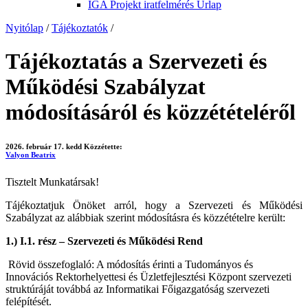
IGA Projekt iratfelmérés Űrlap
Nyitólap
/
Tájékoztatók
/
Tájékoztatás a Szervezeti és
Működési Szabályzat
módosításáról és közzétételéről
2026. február 17. kedd
Közzétette:
Valyon Beatrix
Tisztelt Munkatársak!
Tájékoztatjuk Önöket arról, hogy a Szervezeti és Működési
Szabályzat az alábbiak szerint módosításra és közzétételre került:
1.) I.1. rész – Szervezeti és Működési Rend
Rövid összefoglaló: A módosítás érinti a Tudományos és
Innovációs Rektorhelyettesi és Üzletfejlesztési Központ szervezeti
struktúráját továbbá az Informatikai Főigazgatóság szervezeti
felépítését.