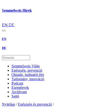
Semmelweis Hírek
hu
EN
DE
EN
DE
Semmelweis Világ
Egészség, prevenció
Oktatás, hallgatói élet
Tudomány, innováció
Podcast
Események
Archívum
Sajtó
Nyitólap
/
Egészség és prevenció
/