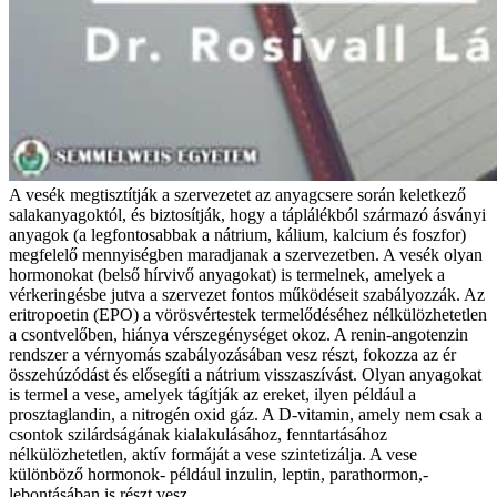
A vesék megtisztítják a szervezetet az anyagcsere során keletkező
salakanyagoktól, és biztosítják, hogy a táplálékból származó ásványi
anyagok (a legfontosabbak a nátrium, kálium, kalcium és foszfor)
megfelelő mennyiségben maradjanak a szervezetben. A vesék olyan
hormonokat (belső hírvivő anyagokat) is termelnek, amelyek a
vérkeringésbe jutva a szervezet fontos működéseit szabályozzák. Az
eritropoetin (EPO) a vörösvértestek termelődéséhez nélkülözhetetlen
a csontvelőben, hiánya vérszegénységet okoz. A renin-angotenzin
rendszer a vérnyomás szabályozásában vesz részt, fokozza az ér
összehúzódást és elősegíti a nátrium visszaszívást. Olyan anyagokat
is termel a vese, amelyek tágítják az ereket, ilyen például a
prosztaglandin, a nitrogén oxid gáz. A D-vitamin, amely nem csak a
csontok szilárdságának kialakulásához, fenntartásához
nélkülözhetetlen, aktív formáját a vese szintetizálja. A vese
különböző hormonok- például inzulin, leptin, parathormon,-
lebontásában is részt vesz.