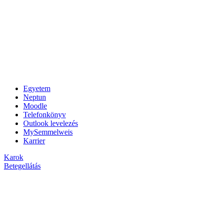
Egyetem
Neptun
Moodle
Telefonkönyv
Outlook levelezés
MySemmelweis
Karrier
Karok
Betegellátás