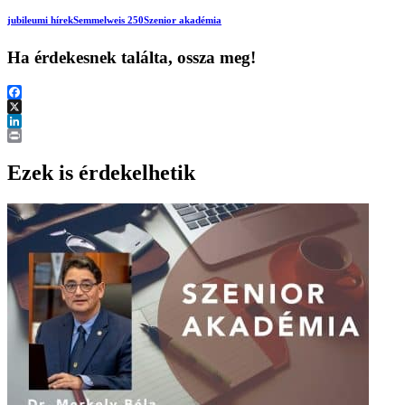
jubileumi hírek
Semmelweis 250
Szenior akadémia
Ha érdekesnek találta, ossza meg!
Facebook
X
LinkedIn
Print
Ezek is érdekelhetik