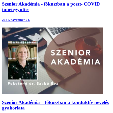
Szenior Akadémia - fókuszban a poszt- COVID
tünetegyüttes
2021.
november 21.
Szenior Akadémia – fókuszban a konduktív nevelés
gyakorlata