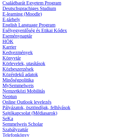
Családbarát Egyetem Program
Deutschsprachiges Studium
E-learning (Moodle)
E-tárhely
English Language Program
Esélyegyenlőség és Etikai Kódex
Eseménynaptár
HÖK
Karrier
Kedvezmények
Könyvtár
Körlevelek, utasítások
Közbeszerzések
Közérdekű adatok
Minőségpolitika
MySemmelweis
Nemzetközi Mobilitás
Neptun
Online Outlook levelezés
Pályázatok, ösztöndíjak, felhívások
Sajtókapcsolat (Médiasarok)
SeKa
Semmelweis Scholar
Szabályzattár
Telefonkönyv