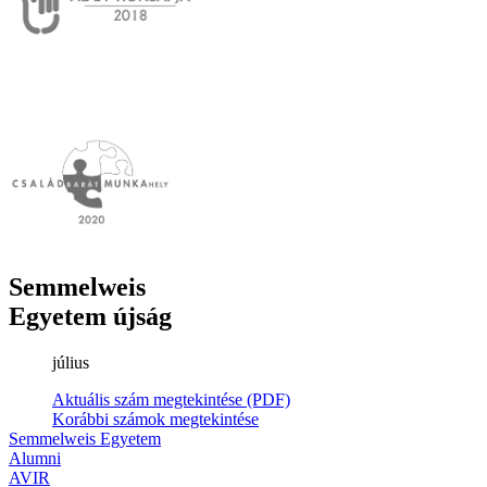
Semmelweis
Egyetem újság
július
Aktuális szám megtekintése (PDF)
Korábbi számok megtekintése
Semmelweis Egyetem
Alumni
AVIR