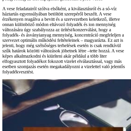
A vese feladatairól szólva elsőként, a kiválasztásról és a só-víz
háztartás egyensúlyában betöltött szerepéről beszélt. A vese
érzékenyen reagálva a bevitt és a szervezetben keletkező, illetve
onnan különböző módon eltávozó folyadék és ion mennyiség
változására úgy szabályozza az ürítést/konzerválást, hogy a
folyadék- és ásványianyag mennyiség, koncentráció megfeleljen a
szervezet optimális működési feltételeinek – magyarázta. Ez azt is
jelenti, hogy még szélsőséges terhelések esetén is csak rendkívül
szűk határok közötti változások jöhetnek létre –tette hozzá. A vese
képes alkalmazkodni és kiüríteni akár például a több liter
elfogyasztott folyadékot fokozott vizelet elválasztással, vagy más
esetben szomjazás esetén megakadályozni a vizelettel való jelentős
folyadékvesztést.