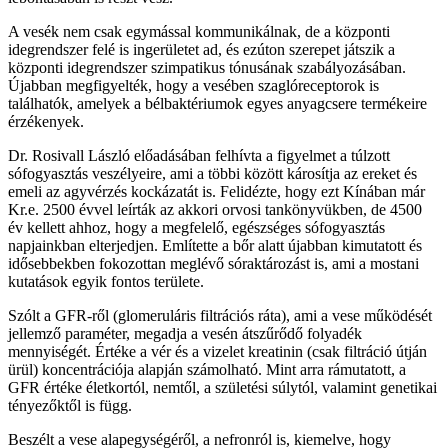
A vesék nem csak egymással kommunikálnak, de a központi
idegrendszer felé is ingerületet ad, és ezúton szerepet játszik a
központi idegrendszer szimpatikus tónusának szabályozásában.
Újabban megfigyelték, hogy a vesében szaglóreceptorok is
találhatók, amelyek a bélbaktériumok egyes anyagcsere termékeire
érzékenyek.
Dr. Rosivall László előadásában felhívta a figyelmet a túlzott
sófogyasztás veszélyeire, ami a többi között károsítja az ereket és
emeli az agyvérzés kockázatát is. Felidézte, hogy ezt Kínában már
Kr.e. 2500 évvel leírták az akkori orvosi tankönyvükben, de 4500
év kellett ahhoz, hogy a megfelelő, egészséges sófogyasztás
napjainkban elterjedjen. Említette a bőr alatt újabban kimutatott és
idősebbekben fokozottan meglévő sóraktározást is, ami a mostani
kutatások egyik fontos területe.
Szólt a GFR-ről (glomeruláris filtrációs ráta), ami a vese működését
jellemző paraméter, megadja a vesén átszűrődő folyadék
mennyiségét. Értéke a vér és a vizelet kreatinin (csak filtráció útján
ürül) koncentrációja alapján számolható. Mint arra rámutatott, a
GFR értéke életkortól, nemtől, a születési súlytól, valamint genetikai
tényezőktől is függ.
Beszélt a vese alapegységéről, a nefronról is, kiemelve, hogy