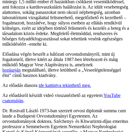
mintegy 1,5 millió ember él hazánkban csökkent veseműködéssel,
ami fokozza a kardiovaszkuláris halálozást is. Az idült vesebetegség
alattomos, sokáig panaszokat nem okozó népbetegség, azonban
laboratóriumi vizsgálattal felismerhető, megelőzhető és kezelhető –
fogalmazott, hozzátéve, hogy súlyos esetben az ellátás rendkívül
költséges, ezért az idejében történő felismerés és kezelés a beteg és a
társadalom közös érdeke. Megfelelő életmóddal, rendszeres és
bőséges folyadékfogyasztással sokat tehetünk vesénk egészséges
működéséért –emelte ki.
Előadása végén beszélt a hálózati orvostudományról, mint új
fogalomról, illetve kitért az általa 1987-ben létrehozott és máig
működő Magyar Vese Alapítványra is, amelynek
honlapján
megtalálható, illetve letölthető a „Veseelégtelenséggel
élni” című hasznos kiadvány.
Az előadás diasora
ide kattintva tekinthető meg.
Az előadásról készült videó visszanézhető az egyetem
YouTube
csatornáján
.
Dr. Rosivall László 1973-ban szerzett orvosi diplomát summa cum
laude a Budapesti Orvostudományi Egyetemen. Az
orvostudományok doktora, Széchenyi- és Khwarizmi-díjas emeritus
professzor a Semmelweis Egyetem Nemzetközi Nephrologiai
Kutató és Képző Központjának vezetője, a Magyar Nephrologiai