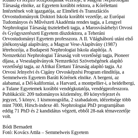
Társaság elnöke, az Egyetem korábbi rektora, a Kórélettani
Intézetének volt igazgatója, az Elméleti és Transzlációs
Orvostudományok Doktori Iskola korábbi vezetője, az Európai
Tudományos és Művészeti Akadémia rendes tagja, a Lengyel
Nephrologiai Társaság tiszteletbeli tagja, a Marosvásárhelyi Orvosi
és Gyógyszerészeti Egyetem díszdoktora, a Teheráni
Orvostudományi Egyetem professzora. A II. Világháború utáni első
jótékonysági alapítvány, a Magyar Vese-Alapítvány (1987)
létrehozója, a Budapesti Nephrologiai Iskola alapítója. A
Nemzetközi Nephrologiai Társaság volt vezetőségi tagja, Pioneer
díjasa, a Vesealapítványok Nemzetközi Szövetségének alapító
vezetőségi tagja, az Afrikai Élettani Társaság alapító tagja. Az
Orvosi Jelnyelvi és Cigány Orvosképzési Program elindítója, a
Semmelweis Egyetem Baráti Körének elnöke. A bergeni, az
alabamai, a Dél-kaliforniai, a Harvard, a montpellier-i, a heidelbergi,
a Tulane Egyetemek korábbi vendégkutatója, vendégprofesszora.
Publikációi: 209 tudományos közlemény, 89 könyvfejezet és
jegyzet, 5 könyv, 1 kismonográfia, 2 szabadalom, idézettsége több
mint 7000, Hirsch-indexe 40. Nephrologiai PhD programjában
eddig 71 PhD és 2 kandidátus végzett, ebből 28-nak témavezetője
volt.
Bódi Bernadett
Fotó: Kovács Attila – Semmelweis Egyetem