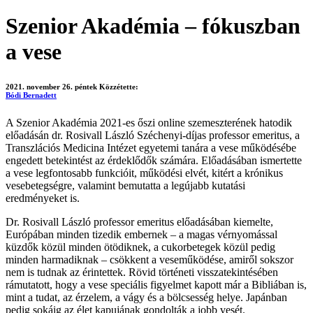
Szenior Akadémia – fókuszban
a vese
2021. november 26. péntek
Közzétette:
Bódi Bernadett
A Szenior Akadémia 2021-es őszi online szemeszterének hatodik
előadásán dr. Rosivall László Széchenyi-díjas professor emeritus, a
Transzlációs Medicina Intézet egyetemi tanára a vese működésébe
engedett betekintést az érdeklődők számára. Előadásában ismertette
a vese legfontosabb funkcióit, működési elvét, kitért a krónikus
vesebetegségre, valamint bemutatta a legújabb kutatási
eredményeket is.
Dr. Rosivall László professor emeritus előadásában kiemelte,
Európában minden tizedik embernek – a magas vérnyomással
küzdők közül minden ötödiknek, a cukorbetegek közül pedig
minden harmadiknak – csökkent a veseműködése, amiről sokszor
nem is tudnak az érintettek. Rövid történeti visszatekintésében
rámutatott, hogy a vese speciális figyelmet kapott már a Bibliában is,
mint a tudat, az érzelem, a vágy és a bölcsesség helye. Japánban
pedig sokáig az élet kapujának gondolták a jobb vesét.