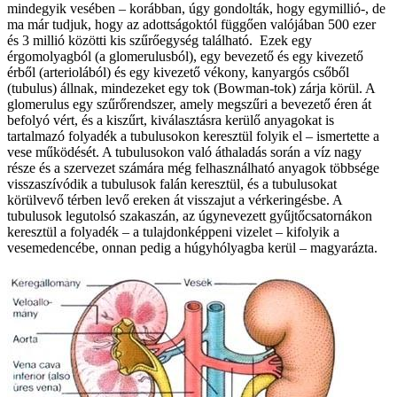
mindegyik vesében – korábban, úgy gondolták, hogy egymillió-, de
ma már tudjuk, hogy az adottságoktól függően valójában 500 ezer
és 3 millió közötti kis szűrőegység található. Ezek egy
érgomolyagból (a glomerulusból), egy bevezető és egy kivezető
érből (arteriolából) és egy kivezető vékony, kanyargós csőből
(tubulus) állnak, mindezeket egy tok (Bowman-tok) zárja körül. A
glomerulus egy szűrőrendszer, amely megszűri a bevezető éren át
befolyó vért, és a kiszűrt, kiválasztásra kerülő anyagokat is
tartalmazó folyadék a tubulusokon keresztül folyik el – ismertette a
vese működését. A tubulusokon való áthaladás során a víz nagy
része és a szervezet számára még felhasználható anyagok többsége
visszaszívódik a tubulusok falán keresztül, és a tubulusokat
körülvevő térben levő ereken át visszajut a vérkeringésbe. A
tubulusok legutolsó szakaszán, az úgynevezett gyűjtőcsatornákon
keresztül a folyadék – a tulajdonképpeni vizelet – kifolyik a
vesemedencébe, onnan pedig a húgyhólyagba kerül – magyarázta.