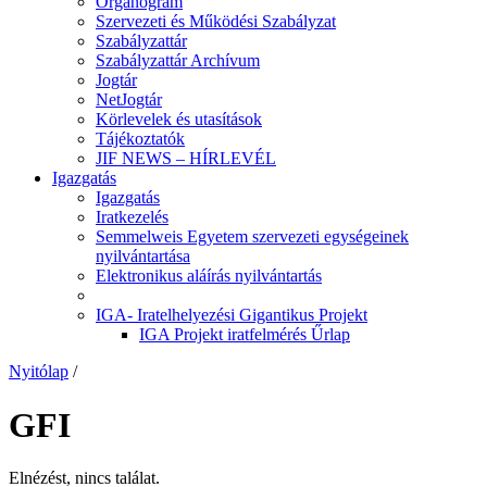
Organogram
Szervezeti és Működési Szabályzat
Szabályzattár
Szabályzattár Archívum
Jogtár
NetJogtár
Körlevelek és utasítások
Tájékoztatók
JIF NEWS – HÍRLEVÉL
Igazgatás
Igazgatás
Iratkezelés
Semmelweis Egyetem szervezeti egységeinek
nyilvántartása
Elektronikus aláírás nyilvántartás
IGA- Iratelhelyezési Gigantikus Projekt
IGA Projekt iratfelmérés Űrlap
Nyitólap
/
GFI
Elnézést, nincs találat.