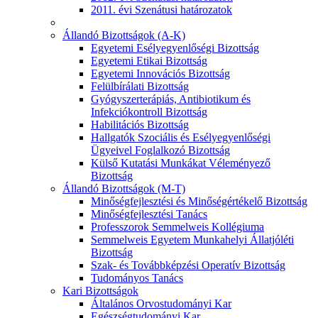
2011. évi Szenátusi határozatok
Állandó Bizottságok (A-K)
Egyetemi Esélyegyenlőségi Bizottság
Egyetemi Etikai Bizottság
Egyetemi Innovációs Bizottság
Felülbírálati Bizottság
Gyógyszerterápiás, Antibiotikum és
Infekciókontroll Bizottság
Habilitációs Bizottság
Hallgatók Szociális és Esélyegyenlőségi
Ügyeivel Foglalkozó Bizottság
Külső Kutatási Munkákat Véleményező
Bizottság
Állandó Bizottságok (M-T)
Minőségfejlesztési és Minőségértékelő Bizottság
Minőségfejlesztési Tanács
Professzorok Semmelweis Kollégiuma
Semmelweis Egyetem Munkahelyi Állatjóléti
Bizottság
Szak- és Továbbképzési Operatív Bizottság
Tudományos Tanács
Kari Bizottságok
Általános Orvostudományi Kar
Egészségtudományi Kar