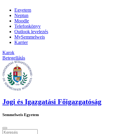
Egyetem
Neptun
Moodle
Telefonkönyv
Outlook levelezés
MySemmelweis
Karrier
Karok
Betegellátás
Jogi és Igazgatási Főigazgatóság
Semmelweis Egyetem