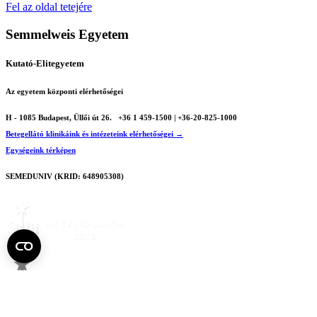
Fel az oldal tetejére
Semmelweis Egyetem
Kutató-Elitegyetem
Az egyetem központi elérhetőségei
H - 1085 Budapest, Üllői út 26.
+36 1 459-1500 | +36-20-825-1000
Betegellátó klinikáink és intézeteink elérhetőségei →
Egységeink térképen
SEMEDUNIV (KRID: 648905308)