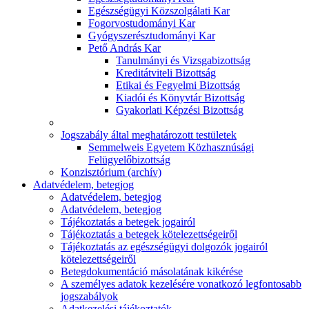
Egészségügyi Közszolgálati Kar
Fogorvostudományi Kar
Gyógyszerésztudományi Kar
Pető András Kar
Tanulmányi és Vizsgabizottság
Kreditátviteli Bizottság
Etikai és Fegyelmi Bizottság
Kiadói és Könyvtár Bizottság
Gyakorlati Képzési Bizottság
Jogszabály által meghatározott testületek
Semmelweis Egyetem Közhasznúsági
Felügyelőbizottság
Konzisztórium (archív)
Adatvédelem, betegjog
Adatvédelem, betegjog
Adatvédelem, betegjog
Tájékoztatás a betegek jogairól
Tájékoztatás a betegek kötelezettségeiről
Tájékoztatás az egészségügyi dolgozók jogairól
kötelezettségeiről
Betegdokumentáció másolatának kikérése
A személyes adatok kezelésére vonatkozó legfontosabb
jogszabályok
Adatkezelési tájékoztatók