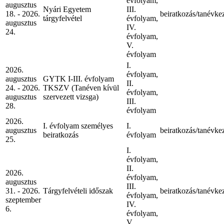
évfolyam,
augusztus
Nyári Egyetem
III.
18. - 2026.
beiratkozás/tanévke
tárgyfelvétel
évfolyam,
augusztus
IV.
24.
évfolyam,
V.
évfolyam
I.
2026.
évfolyam,
augusztus
GYTK I-III. évfolyam
II.
24. - 2026.
TKSZV (Tanéven kívül
évfolyam,
augusztus
szervezett vizsga)
III.
28.
évfolyam
2026.
I. évfolyam személyes
I.
augusztus
beiratkozás/tanévke
beiratkozás
évfolyam
25.
I.
évfolyam,
II.
2026.
évfolyam,
augusztus
III.
31. - 2026.
Tárgyfelvételi időszak
beiratkozás/tanévke
évfolyam,
szeptember
IV.
6.
évfolyam,
V.