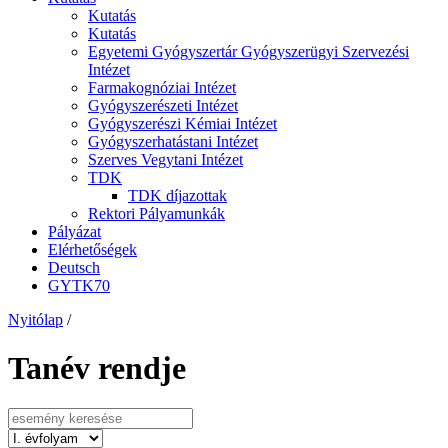
Kutatás
Kutatás
Egyetemi Gyógyszertár Gyógyszerügyi Szervezési
Intézet
Farmakognóziai Intézet
Gyógyszerészeti Intézet
Gyógyszerészi Kémiai Intézet
Gyógyszerhatástani Intézet
Szerves Vegytani Intézet
TDK
TDK díjazottak
Rektori Pályamunkák
Pályázat
Elérhetőségek
Deutsch
GYTK70
Nyitólap
/
Tanév rendje