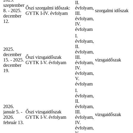
II.
szeptember
Őszi szorgalmi időszak:
évfolyam,
8. - 2025.
szorgalmi időszak
GYTK I-IV. évfolyam
III.
december
évfolyam,
12.
IV.
évfolyam
I.
évfolyam,
II.
2025.
évfolyam,
december
Őszi vizsgaidőszak
III.
15. - 2025.
vizsgaidőszak
GYTK I-V. évfolyam
évfolyam,
december
IV.
19.
évfolyam,
V.
évfolyam
I.
évfolyam,
II.
2026.
évfolyam,
január 5. -
Őszi vizsgaidőszak
III.
vizsgaidőszak
2026.
GYTK I-V. évfolyam
évfolyam,
február 13.
IV.
évfolyam,