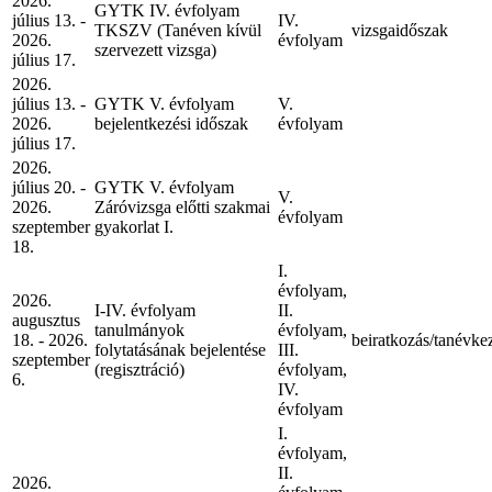
2026.
GYTK IV. évfolyam
július 13. -
IV.
TKSZV (Tanéven kívül
vizsgaidőszak
2026.
évfolyam
szervezett vizsga)
július 17.
2026.
július 13. -
GYTK V. évfolyam
V.
2026.
bejelentkezési időszak
évfolyam
július 17.
2026.
július 20. -
GYTK V. évfolyam
V.
2026.
Záróvizsga előtti szakmai
évfolyam
szeptember
gyakorlat I.
18.
I.
évfolyam,
2026.
I-IV. évfolyam
II.
augusztus
tanulmányok
évfolyam,
18. - 2026.
beiratkozás/tanévke
folytatásának bejelentése
III.
szeptember
(regisztráció)
évfolyam,
6.
IV.
évfolyam
I.
évfolyam,
II.
2026.