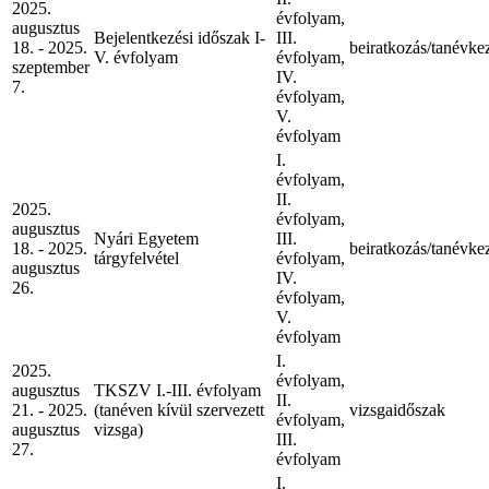
2025.
évfolyam,
augusztus
Bejelentkezési időszak I-
III.
18. - 2025.
beiratkozás/tanévke
V. évfolyam
évfolyam,
szeptember
IV.
7.
évfolyam,
V.
évfolyam
I.
évfolyam,
II.
2025.
évfolyam,
augusztus
Nyári Egyetem
III.
18. - 2025.
beiratkozás/tanévke
tárgyfelvétel
évfolyam,
augusztus
IV.
26.
évfolyam,
V.
évfolyam
I.
2025.
évfolyam,
augusztus
TKSZV I.-III. évfolyam
II.
21. - 2025.
(tanéven kívül szervezett
vizsgaidőszak
évfolyam,
augusztus
vizsga)
III.
27.
évfolyam
I.