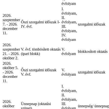
évfolyam
I.
évfolyam,
2026.
II.
szeptember
Őszi szorgalmi időszak I-
évfolyam,
7. - 2026.
szorgalmi időszak
IV. évf.
III.
december
évfolyam,
11.
IV.
évfolyam
2026.
szeptember
V. évf. tömbösített oktatás
V.
blokkosított oktatás
21. - 2026.
(ipari blokk)
évfolyam
október 2.
2026.
október 5.
Őszi szorgalmi időszak
V.
- 2026.
szorgalmi időszak
V. évf.
évfolyam
december
11.
I.
évfolyam,
II.
évfolyam,
2026.
Ünnepnap (oktatási
III.
október
ünnepség/ ünnepna
szünet)
évfolyam,