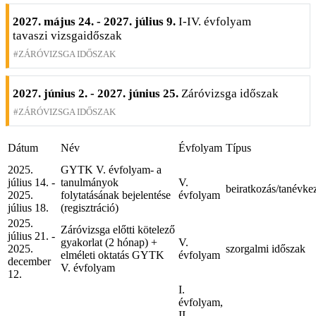
2027. május 24. - 2027. július 9.
I-IV. évfolyam
tavaszi vizsgaidőszak
ZÁRÓVIZSGA IDŐSZAK
2027. június 2. - 2027. június 25.
Záróvizsga időszak
ZÁRÓVIZSGA IDŐSZAK
Dátum
Név
Évfolyam
Típus
2025.
GYTK V. évfolyam- a
július 14. -
tanulmányok
V.
beiratkozás/tanévke
2025.
folytatásának bejelentése
évfolyam
július 18.
(regisztráció)
2025.
Záróvizsga előtti kötelező
július 21. -
gyakorlat (2 hónap) +
V.
2025.
szorgalmi időszak
elméleti oktatás GYTK
évfolyam
december
V. évfolyam
12.
I.
évfolyam,
II.