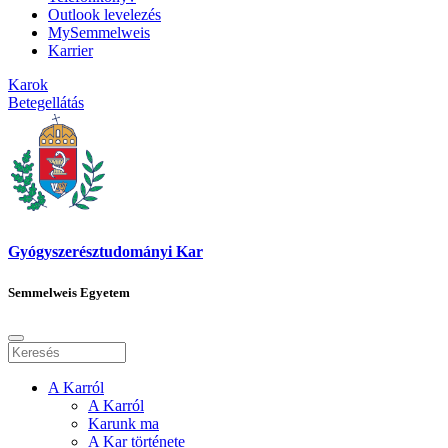
Outlook levelezés
MySemmelweis
Karrier
Karok
Betegellátás
Gyógyszerésztudományi Kar
Semmelweis Egyetem
A Karról
A Karról
Karunk ma
A Kar története