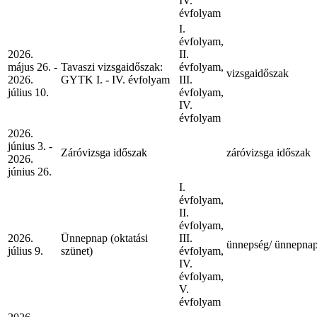
IV.
évfolyam
I.
évfolyam,
2026.
II.
május 26. -
Tavaszi vizsgaidőszak:
évfolyam,
vizsgaidőszak
2026.
GYTK I. - IV. évfolyam
III.
július 10.
évfolyam,
IV.
évfolyam
2026.
június 3. -
Záróvizsga időszak
záróvizsga időszak
2026.
június 26.
I.
évfolyam,
II.
évfolyam,
2026.
Ünnepnap (oktatási
III.
ünnepség/ ünnepna
július 9.
szünet)
évfolyam,
IV.
évfolyam,
V.
évfolyam