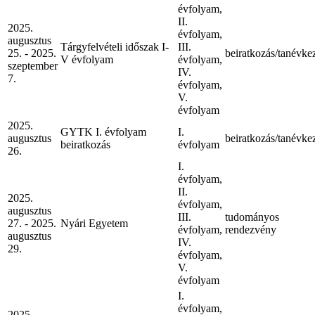
évfolyam,
II.
2025.
évfolyam,
augusztus
Tárgyfelvételi időszak I-
III.
25. - 2025.
beiratkozás/tanévke
V évfolyam
évfolyam,
szeptember
IV.
7.
évfolyam,
V.
évfolyam
2025.
GYTK I. évfolyam
I.
augusztus
beiratkozás/tanévke
beiratkozás
évfolyam
26.
I.
évfolyam,
II.
2025.
évfolyam,
augusztus
III.
tudományos
27. - 2025.
Nyári Egyetem
évfolyam,
rendezvény
augusztus
IV.
29.
évfolyam,
V.
évfolyam
I.
évfolyam,
2025.