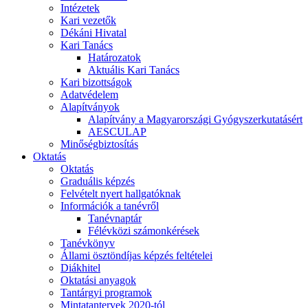
Intézetek
Kari vezetők
Dékáni Hivatal
Kari Tanács
Határozatok
Aktuális Kari Tanács
Kari bizottságok
Adatvédelem
Alapítványok
Alapítvány a Magyarországi Gyógyszerkutatásért
AESCULAP
Minőségbiztosítás
Oktatás
Oktatás
Graduális képzés
Felvételt nyert hallgatóknak
Információk a tanévről
Tanévnaptár
Félévközi számonkérések
Tanévkönyv
Állami ösztöndíjas képzés feltételei
Diákhitel
Oktatási anyagok
Tantárgyi programok
Mintatantervek 2020-tól