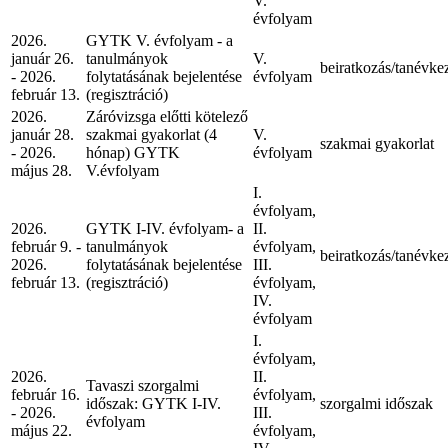
V.
évfolyam
2026.
GYTK V. évfolyam - a
január 26.
tanulmányok
V.
beiratkozás/tanévke
- 2026.
folytatásának bejelentése
évfolyam
február 13.
(regisztráció)
2026.
Záróvizsga előtti kötelező
január 28.
szakmai gyakorlat (4
V.
szakmai gyakorlat
- 2026.
hónap) GYTK
évfolyam
május 28.
V.évfolyam
I.
évfolyam,
2026.
GYTK I-IV. évfolyam- a
II.
február 9. -
tanulmányok
évfolyam,
beiratkozás/tanévke
2026.
folytatásának bejelentése
III.
február 13.
(regisztráció)
évfolyam,
IV.
évfolyam
I.
évfolyam,
2026.
II.
Tavaszi szorgalmi
február 16.
évfolyam,
időszak: GYTK I-IV.
szorgalmi időszak
- 2026.
III.
évfolyam
május 22.
évfolyam,