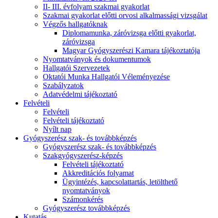
II- III. évfolyam szakmai gyakorlat
Szakmai gyakorlat előtti orvosi alkalmassági vizsgálat
Végzős hallgatóknak
Diplomamunka, záróvizsga előtti gyakorlat,
záróvizsga
Magyar Gyógyszerészi Kamara tájékoztatója
Nyomtatványok és dokumentumok
Hallgatói Szervezetek
Oktatói Munka Hallgatói Véleményezése
Szabályzatok
Adatvédelmi tájékoztató
Felvételi
Felvételi
Felvételi tájékoztató
Nyílt nap
Gyógyszerész szak- és továbbképzés
Gyógyszerész szak- és továbbképzés
Szakgyógyszerész-képzés
Felvételi tájékoztató
Akkreditációs folyamat
Ügyintézés, kapcsolattartás, letölthető
nyomtatványok
Számonkérés
Gyógyszerész továbbképzés
Kutatás