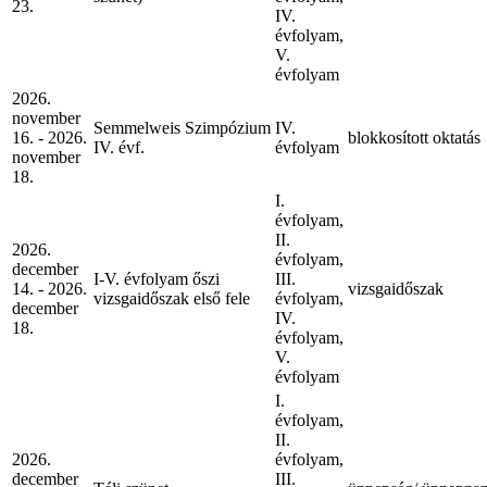
23.
IV.
évfolyam,
V.
évfolyam
2026.
november
Semmelweis Szimpózium
IV.
16. - 2026.
blokkosított oktatás
IV. évf.
évfolyam
november
18.
I.
évfolyam,
II.
2026.
évfolyam,
december
I-V. évfolyam őszi
III.
14. - 2026.
vizsgaidőszak
vizsgaidőszak első fele
évfolyam,
december
IV.
18.
évfolyam,
V.
évfolyam
I.
évfolyam,
II.
2026.
évfolyam,
december
III.