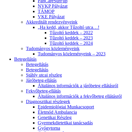
PanCareSurFup
NVKP Pályázat
TÁMOP
VKE Pályázat
Akkreditált rendezvényeink
„Ha kedd, akkor Tűzoltó utca…!
Tűzoltó keddek – 2022
Tűzoltó keddek – 2023
Tűzoltó keddek – 2024
Tudományos közleményeink
Tudományos közleményeink – 2023
Betegellátás
Betegellátás
Betegellátás
Stáhly utcai részleg
Járóbeteg-ellátás
Általános információk a járóbeteg ellátásról
Fekvőbeteg-ellátás
Általános információk a fekvőbeteg ellátásról
Diagnosztikai részlegek
Epidemiológiai Munkacsoport
Életmód Ambulancia
Genetikai Részleg
Gyermekdietetikai tanácsadás
Gyógytorna