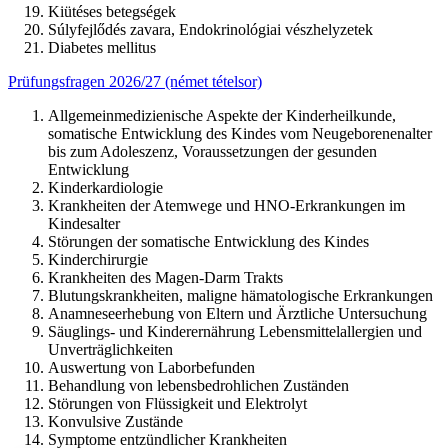
Kiütéses betegségek
Súlyfejlődés zavara, Endokrinológiai vészhelyzetek
Diabetes mellitus
Prüfungsfragen 2026/27 (német tételsor)
Allgemeinmedizienische Aspekte der Kinderheilkunde,
somatische Entwicklung des Kindes vom Neugeborenenalter
bis zum Adoleszenz, Voraussetzungen der gesunden
Entwicklung
Kinderkardiologie
Krankheiten der Atemwege und HNO-Erkrankungen im
Kindesalter
Störungen der somatische Entwicklung des Kindes
Kinderchirurgie
Krankheiten des Magen-Darm Trakts
Blutungskrankheiten, maligne hämatologische Erkrankungen
Anamneseerhebung von Eltern und Ärztliche Untersuchung
Säuglings- und Kinderernährung Lebensmittelallergien und
Unverträglichkeiten
Auswertung von Laborbefunden
Behandlung von lebensbedrohlichen Zuständen
Störungen von Flüssigkeit und Elektrolyt
Konvulsive Zustände
Symptome entzündlicher Krankheiten