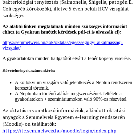
bakteriológiai tenyésztés (Salmonella, Shigella, patogén E.
Coli egyéb kórokozók), illetve 5 éven belüli HCV vizsgálat
szükséges.
Az alábbi linken megtalálnak minden szükséges információt
ehhez (a Gyakran ismételt kérdések pdf-et is olvassák el):
https://semmelweis.hu/aok/oktatas/egeszsegugyi-alkalmassagi-
vizsgalat/
A gyakorlatokra minden hallgatótól elvárt a fehér köpeny viselése.
Követelmények, számonkérés:
A kollokvium vizsgára való jelentkezés a Neptun rendszeren
keresztül történik.
A Neptunban történő aláírás megszerzésének feltétele a
gyakorlatokon + szemináriumokon való 90%-os részvétel.
Az oktatásra vonatkozó információk, a kiadott oktatási
anyagok a Semmelweis Egyetem e-learning rendszerén
(Moodle)-on találhatók:
https://itc.semmelweis.hu/moodle/login/index.php