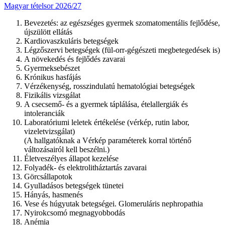
Magyar tételsor 2026/27
Bevezetés: az egészséges gyermek szomatomentális fejlődése,
újszülött ellátás
Kardiovaszkuláris betegségek
Légzőszervi betegségek (fül-orr-gégészeti megbetegedések is)
A növekedés és fejlődés zavarai
Gyermeksebészet
Krónikus hasfájás
Vérzékenység, rosszindulatú hematológiai betegségek
Fizikális vizsgálat
A csecsemő- és a gyermek táplálása, ételallergiák és
intoleranciák
Laboratóriumi leletek értékelése (vérkép, rutin labor,
vizeletvizsgálat)
(A hallgatóknak a Vérkép paraméterek korral történő
változásairól kell beszélni.)
Életveszélyes állapot kezelése
Folyadék- és elektrolitháztartás zavarai
Görcsállapotok
Gyulladásos betegségek tünetei
Hányás, hasmenés
Vese és húgyutak betegségei. Glomeruláris nephropathia
Nyirokcsomó megnagyobbodás
Anémia