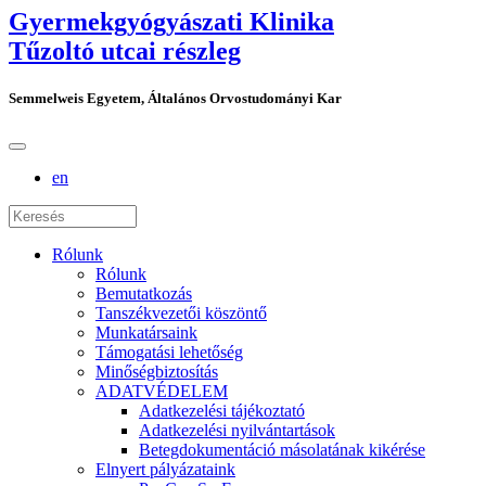
Gyermekgyógyászati Klinika
Tűzoltó utcai részleg
Semmelweis Egyetem, Általános Orvostudományi Kar
en
Rólunk
Rólunk
Bemutatkozás
Tanszékvezetői köszöntő
Munkatársaink
Támogatási lehetőség
Minőségbiztosítás
ADATVÉDELEM
Adatkezelési tájékoztató
Adatkezelési nyilvántartások
Betegdokumentáció másolatának kikérése
Elnyert pályázataink