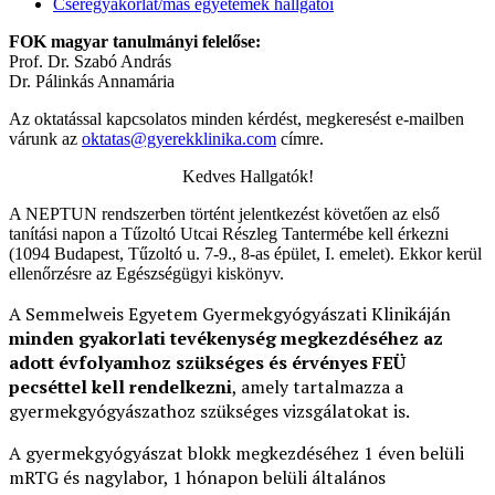
Cseregyakorlat/más egyetemek hallgatói
FOK magyar tanulmányi felelőse:
Prof. Dr. Szabó András
Dr. Pálinkás Annamária
Az oktatással kapcsolatos minden kérdést, megkeresést e-mailben
várunk az
oktatas@gyerekklinika.com
címre.
Kedves Hallgatók!
A NEPTUN rendszerben történt jelentkezést követően az első
tanítási napon a Tűzoltó Utcai Részleg Tantermébe kell érkezni
(1094 Budapest, Tűzoltó u. 7-9., 8-as épület, I. emelet). Ekkor kerül
ellenőrzésre az Egészségügyi kiskönyv.
A Semmelweis Egyetem Gyermekgyógyászati Klinikáján
minden gyakorlati tevékenység megkezdéséhez az
adott évfolyamhoz szükséges és érvényes FEÜ
pecséttel kell rendelkezni
, amely tartalmazza a
gyermekgyógyászathoz szükséges vizsgálatokat is.
A gyermekgyógyászat blokk megkezdéséhez 1 éven belüli
mRTG és nagylabor, 1 hónapon belüli általános