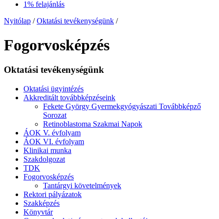
1% felajánlás
Nyitólap
/
Oktatási tevékenységünk
/
Fogorvosképzés
Oktatási tevékenységünk
Oktatási ügyintézés
Akkreditált továbbképzéseink
Fekete György Gyermekgyógyászati Továbbképző
Sorozat
Retinoblastoma Szakmai Napok
ÁOK V. évfolyam
ÁOK VI. évfolyam
Klinikai munka
Szakdolgozat
TDK
Fogorvosképzés
Tantárgyi követelmények
Rektori pályázatok
Szakképzés
Könyvtár