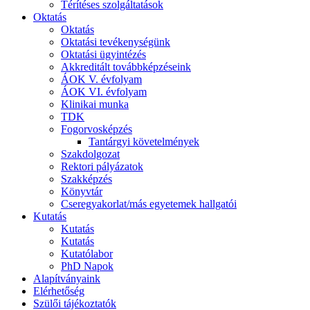
Térítéses szolgáltatások
Oktatás
Oktatás
Oktatási tevékenységünk
Oktatási ügyintézés
Akkreditált továbbképzéseink
ÁOK V. évfolyam
ÁOK VI. évfolyam
Klinikai munka
TDK
Fogorvosképzés
Tantárgyi követelmények
Szakdolgozat
Rektori pályázatok
Szakképzés
Könyvtár
Cseregyakorlat/más egyetemek hallgatói
Kutatás
Kutatás
Kutatás
Kutatólabor
PhD Napok
Alapítványaink
Elérhetőség
Szülői tájékoztatók