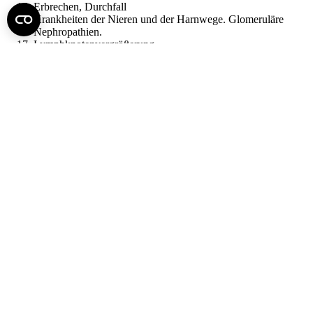
Erbrechen, Durchfall
Krankheiten der Nieren und der Harnwege. Glomeruläre
Nephropathien.
Lymphknotenvergrößerung
Anämie
Erkrankungen mit Hautausschlag
Gedeihstörung, Endokrinologische Notfallsymptome
Diabetes mellitus
Letölthető dokumentumok:
Intézkedési terv
Aktionsplan (intézkedési terv német nyelven)
Fel az oldal tetejére
Semmelweis Egyetem
Kutató-Elitegyetem
Az egyetem központi elérhetőségei
H - 1085 Budapest, Üllői út 26.
+36 1 459-1500 | +36-20-825-1000
Betegellátó klinikáink és intézeteink elérhetőségei →