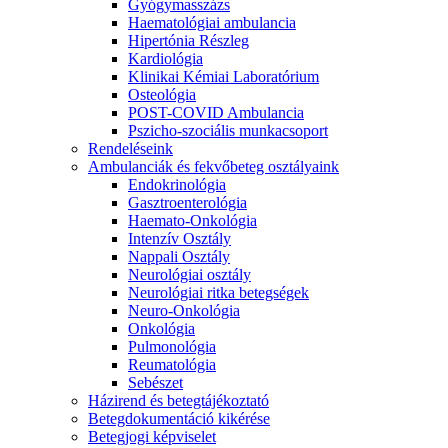
Gyógymasszázs
Haematológiai ambulancia
Hipertónia Részleg
Kardiológia
Klinikai Kémiai Laboratórium
Osteológia
POST-COVID Ambulancia
Pszicho-szociális munkacsoport
Rendeléseink
Ambulanciák és fekvőbeteg osztályaink
Endokrinológia
Gasztroenterológia
Haemato-Onkológia
Intenzív Osztály
Nappali Osztály
Neurológiai osztály
Neurológiai ritka betegségek
Neuro-Onkológia
Onkológia
Pulmonológia
Reumatológia
Sebészet
Házirend és betegtájékoztató
Betegdokumentáció kikérése
Betegjogi képviselet