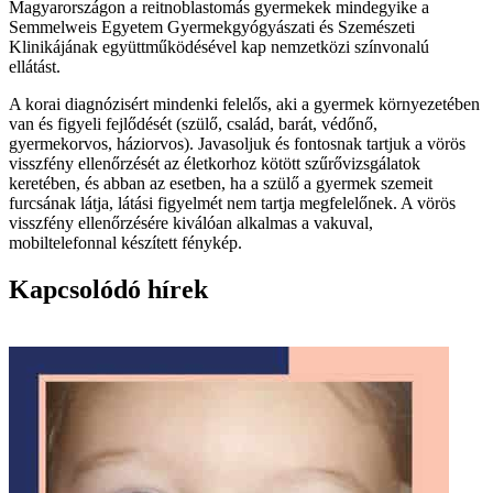
Magyarországon a reitnoblastomás gyermekek mindegyike a
Semmelweis Egyetem Gyermekgyógyászati és Szemészeti
Klinikájának együttműködésével kap nemzetközi színvonalú
ellátást.
A korai diagnózisért mindenki felelős, aki a gyermek környezetében
van és figyeli fejlődését (szülő, család, barát, védőnő,
gyermekorvos, háziorvos). Javasoljuk és fontosnak tartjuk a vörös
visszfény ellenőrzését az életkorhoz kötött szűrővizsgálatok
keretében, és abban az esetben, ha a szülő a gyermek szemeit
furcsának látja, látási figyelmét nem tartja megfelelőnek. A vörös
visszfény ellenőrzésére kiválóan alkalmas a vakuval,
mobiltelefonnal készített fénykép.
Kapcsolódó hírek