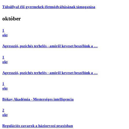
Túlsúllyal élő gyermekek életmódváltásának támogatása
október
1
okt
Agresszió, pszichés terhelés - amiről keveset beszélünk a …
1
okt
Agresszió, pszichés terhelés - amiről keveset beszélünk a …
1
okt
Bókay Akadémia - Mesterséges intelligencia
2
okt
Regulációs zavarok a háziorvosi praxisban