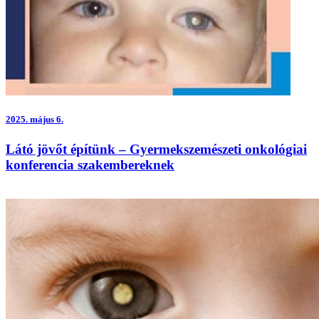
2025.
május 6.
Látó jövőt építünk – Gyermekszemészeti onkológiai
konferencia szakembereknek