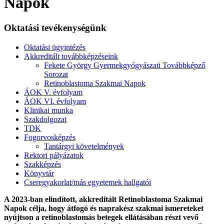
Napok
Oktatási tevékenységünk
Oktatási ügyintézés
Akkreditált továbbképzéseink
Fekete György Gyermekgyógyászati Továbbképző
Sorozat
Retinoblastoma Szakmai Napok
ÁOK V. évfolyam
ÁOK VI. évfolyam
Klinikai munka
Szakdolgozat
TDK
Fogorvosképzés
Tantárgyi követelmények
Rektori pályázatok
Szakképzés
Könyvtár
Cseregyakorlat/más egyetemek hallgatói
A 2023-ban elindított, akkreditált Retinoblastoma Szakmai
Napok célja, hogy átfogó és naprakész szakmai ismereteket
nyújtson a retinoblastomás betegek ellátásában részt vevő