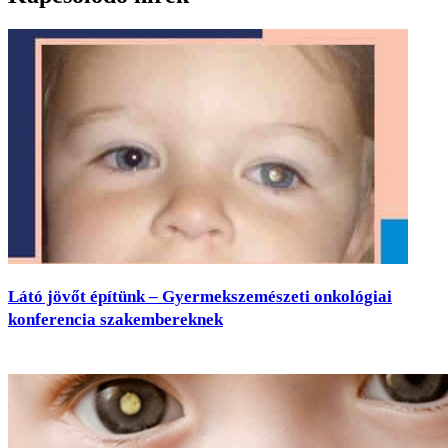
Látó jövőt építünk – Gyermekszemészeti onkológiai
konferencia szakembereknek