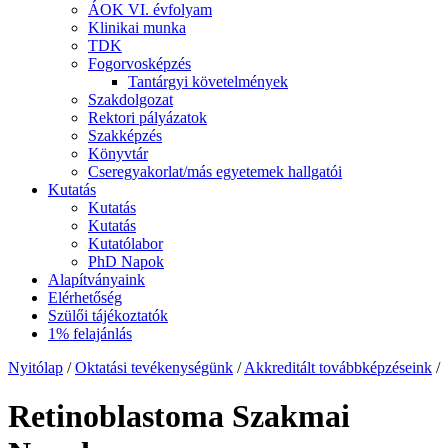
ÁOK VI. évfolyam
Klinikai munka
TDK
Fogorvosképzés
Tantárgyi követelmények
Szakdolgozat
Rektori pályázatok
Szakképzés
Könyvtár
Cseregyakorlat/más egyetemek hallgatói
Kutatás
Kutatás
Kutatás
Kutatólabor
PhD Napok
Alapítványaink
Elérhetőség
Szülői tájékoztatók
1% felajánlás
Nyitólap
/
Oktatási tevékenységünk
/
Akkreditált továbbképzéseink
/
Retinoblastoma Szakmai