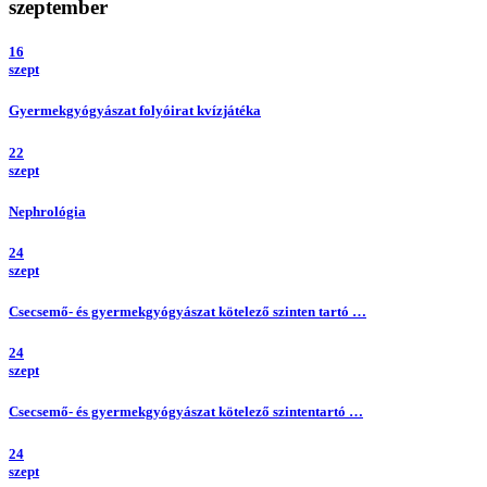
szeptember
16
szept
Gyermekgyógyászat folyóirat kvízjátéka
22
szept
Nephrológia
24
szept
Csecsemő- és gyermekgyógyászat kötelező szinten tartó …
24
szept
Csecsemő- és gyermekgyógyászat kötelező szintentartó …
24
szept