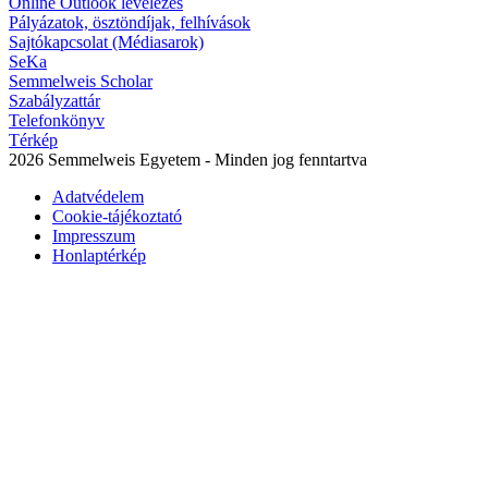
Online Outlook levelezés
Pályázatok, ösztöndíjak, felhívások
Sajtókapcsolat (Médiasarok)
SeKa
Semmelweis Scholar
Szabályzattár
Telefonkönyv
Térkép
2026 Semmelweis Egyetem - Minden jog fenntartva
Adatvédelem
Cookie-tájékoztató
Impresszum
Honlaptérkép