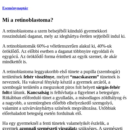
Eseménynaptár
Mi a retinoblastoma?
A retinoblastoma a szem belsejéből kiinduló gyermekkori
rosszindulatú daganat, mely az ideghártya éretlen sejtjeiből indul ki.
A retinoblastomák 60%-a véletlenszerűen alakul ki, 40%-uk
öröklődő. Az előbbi esetben a daganat többnyire egyoldali és
egygócú. Az öröklődő forma érintheti az egyik szemet, de akár
mindkettőt is.
A retinoblastoma leggyakoribb első tünete a pupilla (szembogár)
területének
fehér visszfénye
, melyet
“macskaszem”
tünetnek is
neveznek. Ha vakuval fénykép készül a gyermek arcáról, a
szembogár területén a megszokott piros folt helyett
sárgás-fehér
folt
ot látunk.
Kancsalság
is felhívhatja a figyelmet a betegségre.
Ritkábban előforduló tünet a gyulladás, a másodlagos zöldhályog és
a nagyobb, a szemüregben előrébb elhelyezkedő szemgolyó,
valamint a szivárványhártya színének megváltozása. Utóbbiak
előrehaladott betegség esetén fordulnak elő.
Ha egy gyermeknél a fenti tünetek valamelyikét észlelik, a
gyermek
azonnali szemészeti vizsgálat
a szükséges. A szemészeti