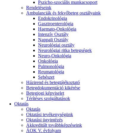
Pszicho-szociális munkacsoport
Rendeléseink
Ambulanciák és fekvőbeteg osztályaink
Endokrinológia
Gasztroenterológia
Haemato-Onkológia
Intenzív Osztály
Nappali Osztály
Neurológiai osztály
Neurológiai ritka betegségek
Neuro-Onkológia
Onkológia
Pulmonológia
Reumatológia
Sebészet
Házirend és betegtájékoztató
Betegdokumentáció kikérése
Betegjogi képviselet
Térítéses szolgáltatások
Oktatás
Oktatás
Oktatási tevékenységünk
Oktatási ügyintézés
Akkreditált továbbképzéseink
ÁOK V. évfolyam