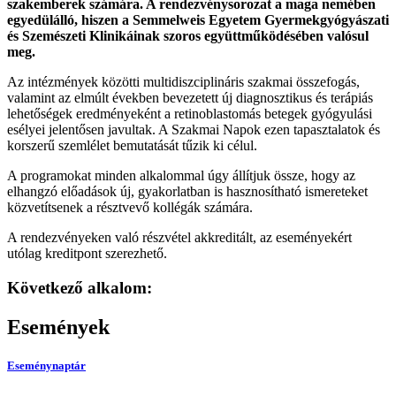
szakemberek számára. A rendezvénysorozat a maga nemében
egyedülálló, hiszen a Semmelweis Egyetem Gyermekgyógyászati
és Szemészeti Klinikáinak szoros együttműködésében valósul
meg.
Az intézmények közötti multidiszciplináris szakmai összefogás,
valamint az elmúlt években bevezetett új diagnosztikus és terápiás
lehetőségek eredményeként a retinoblastomás betegek gyógyulási
esélyei jelentősen javultak. A Szakmai Napok ezen tapasztalatok és
korszerű szemlélet bemutatását tűzik ki célul.
A programokat minden alkalommal úgy állítjuk össze, hogy az
elhangzó előadások új, gyakorlatban is hasznosítható ismereteket
közvetítsenek a résztvevő kollégák számára.
A rendezvényeken való részvétel akkreditált, az eseményekért
utólag kreditpont szerezhető.
Következő alkalom:
Események
Eseménynaptár