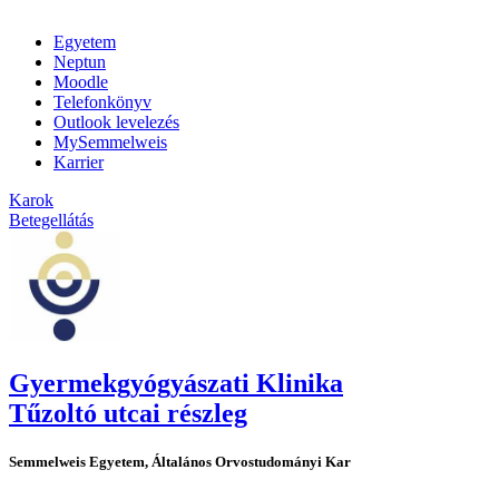
Egyetem
Neptun
Moodle
Telefonkönyv
Outlook levelezés
MySemmelweis
Karrier
Karok
Betegellátás
Gyermekgyógyászati Klinika
Tűzoltó utcai részleg
Semmelweis Egyetem, Általános Orvostudományi Kar