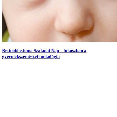
Retinoblastoma Szakmai Nap – fókuszban a
gyermekszemészeti onkológia