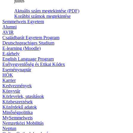
július
Aktuális szám megtekintése (PDF)
Korábbi számok megtekintése
Semmelweis Egyetem
Alumni
AVIR
Családbarát Egyetem Program
Deutschsprachiges Studium
E-learning (Moodle)
E-tárhely
English Language Program
Esélyegyenlőség és Etikai Kódex
Eseménynaptár
HÖK
Karrier
Kedvezmények
Könyvtár
Körlevelek, utasítások
Közbeszerzések
Közérdekű adatok
Minőségpolitika
MySemmelweis
Nemzetközi Mobilitás
Neptun