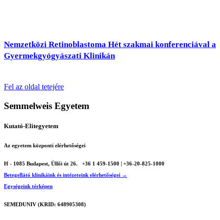
Nemzetközi Retinoblastoma Hét szakmai konferenciával a
Gyermekgyógyászati Klinikán
Fel az oldal tetejére
Semmelweis Egyetem
Kutató-Elitegyetem
Az egyetem központi elérhetőségei
H - 1085 Budapest, Üllői út 26.
+36 1 459-1500 | +36-20-825-1000
Betegellátó klinikáink és intézeteink elérhetőségei →
Egységeink térképen
SEMEDUNIV (KRID: 648905308)