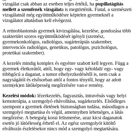
vizsgálat csak abban az esetben teljes értékű, ha
pupillatágítás
mellett a szemfenék vizsgálat
a is megtörténik. Fiatal, a szemészeti
vizsgálatnál még együttműködésre képtelen gyermeknél a
vizsgálatot altatásban kell elvégezni.
A retinoblastomás gyermek kivizsgálása, kezelése, gondozása több
szakterület szoros együttműködését igényli (szemész,
gyermekonkológus, radiológus, sugárterápiás szakember,
intervenciós radiológus, genetikus, patológus, pszichológus,
protetikai szakember).
A kezelés mindig komplex és egyénre szabott kell legyen. Függ a
gyermek életkorától, attól, hogy egy- vagy kétoldali/ egy- vagy
többgócú a daganat, a tumor elhelyezkedésétől is, nem csak a
nagyságától és elsősorban attól a fontos ténytől, hogy az adott
szem(ek)en látóképesség megőrzésére van-e remény.
Kezelési módok:
lézerkezelés, fagyasztás, intravénás vagy helyi
kemoterápia, a szemgolyó eltávolítása, sugárkezelés. Elsődleges
szempont a gyermek életének biztonságban tudása, másodlagos a
szemgolyó megtartása és végül, amennyiben lehetséges, a látás
megőrzése. A betegség korai felismerése, azaz kicsi daganatok
esetén jó látóélesség érhető el. Az egész szemgolyót kitöltő
elváltozás észlelésekor nincs mód a szemgolyó megtartására.