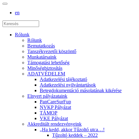
en
Rólunk
Rólunk
Bemutatkozás
Tanszékvezetői köszöntő
Munkatársaink
Támogatási lehetőség
Minőségbiztosítás
ADATVÉDELEM
Adatkezelési tájékoztató
Adatkezelési nyilvántartások
Betegdokumentáció másolatának kikérése
Elnyert pályázataink
PanCareSurFup
NVKP Pályázat
TÁMOP
VKE Pályázat
Akkreditált rendezvényeink
„Ha kedd, akkor Tűzoltó utca…!
Tűzoltó keddek – 2022