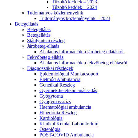
Tűzoltó keddek – 2023
Tűzoltó keddek – 2024
Tudományos közleményeink
Tudományos közleményeink – 2023
Betegellátás
Betegellátás
Betegellátás
Stáhly utcai részleg
Járóbeteg-ellátás
Általános információk a járóbeteg ellátásról
Fekvőbeteg-ellátás
Általános információk a fekvőbeteg ellátásról
Diagnosztikai részlegek
Epidemiológiai Munkacsoport
Életmód Ambulancia
Genetikai Részleg
Gyermekdietetikai tanácsadás
Gyógytorna
Gyógymasszázs
Haematológiai ambulancia
Hipertónia Részleg
Kardiológia
Klinikai Kémiai Laboratórium
Osteológia
POST-COVID Ambulancia