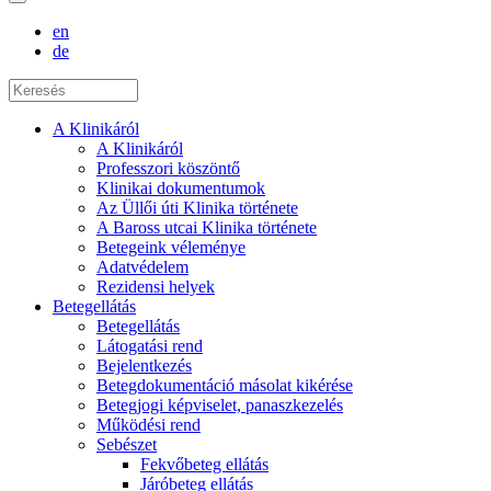
en
de
A Klinikáról
A Klinikáról
Professzori köszöntő
Klinikai dokumentumok
Az Üllői úti Klinika története
A Baross utcai Klinika története
Betegeink véleménye
Adatvédelem
Rezidensi helyek
Betegellátás
Betegellátás
Látogatási rend
Bejelentkezés
Betegdokumentáció másolat kikérése
Betegjogi képviselet, panaszkezelés
Működési rend
Sebészet
Fekvőbeteg ellátás
Járóbeteg ellátás