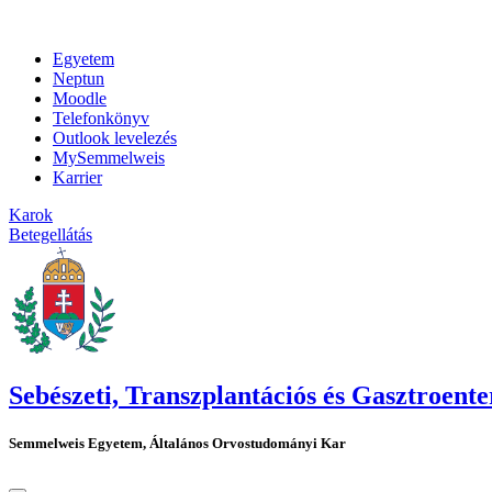
Egyetem
Neptun
Moodle
Telefonkönyv
Outlook levelezés
MySemmelweis
Karrier
Karok
Betegellátás
Sebészeti, Transzplantációs és Gasztroente
Semmelweis Egyetem, Általános Orvostudományi Kar