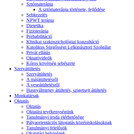
Sztómaterápia
A sztómaterápia története, fejlődése
Sebkezelés
NPWT terápia
Dietetika
Fizioterápia
Prehabilitáció
Klinikai szakpszichológiai konzultáció
Katolikus Sürgősségi Lelkipásztori Szolgálat
Privát ellátás
Oktatóvideók
Kóros kövérség sebészete
Szervátültetés
Szervátültetés
A májátültetésről
A veseátültetésről
Hasnyálmirigy átültetés, szigetsejt átültetés
Munkatársak
Oktatás
Oktatás
Oktatási tevékenységünk
Tanulmányi iroda elérhetősége
Pályaorientációs látogatás középiskolásoknak
Tanulmányi felelősök
Okatatási helyiségek