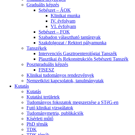
Graduális képzés
Sebészet – ÁOK
Klinikai munka
IV. évfolyam
VI. évfolyam
Sebészet – FOK
Szabadon választható tantárgyak
Szakdolgozat / Rektori pályamunka
Tanszékek
Intervenciós Gasztroenterológiai Tanszék
Plasztikai és Rekonstrukciós Sebészeti Tanszék
Posztgraduális képzés
FISESZ
Klinikai tudományos rendezvények
Nemzetközi kapcsolatok, tanulmányutak
Kutatás
Kutatás
Kutatási területek
Tudományos fokozatok megszerzése a STéG-en
Futó klinikai vizsgálatok
Tudománymetria, publikációk
Kísérleti műtő
PhD témák
TDK
TDK témák