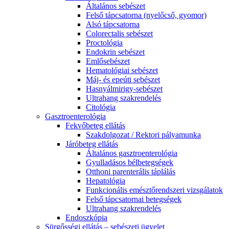
Általános sebészet
Felső tápcsatorna (nyelőcső, gyomor)
Alsó tápcsatorna
Colorectalis sebészet
Proctológia
Endokrin sebészet
Emlősebészet
Hematológiai sebészet
Máj- és epeúti sebészet
Hasnyálmirigy-sebészet
Ultrahang szakrendelés
Citológia
Gasztroenterológia
Fekvőbeteg ellátás
Szakdolgozat / Rektori pályamunka
Járóbeteg ellátás
Általános gasztroenterológia
Gyulladásos bélbetegségek
Otthoni parenterális táplálás
Hepatológia
Funkcionális emésztőrendszeri vizsgálatok
Felső tápcsatornai betegségek
Ultrahang szakrendelés
Endoszkópia
Sürgősségi ellátás – sebészeti ügyelet