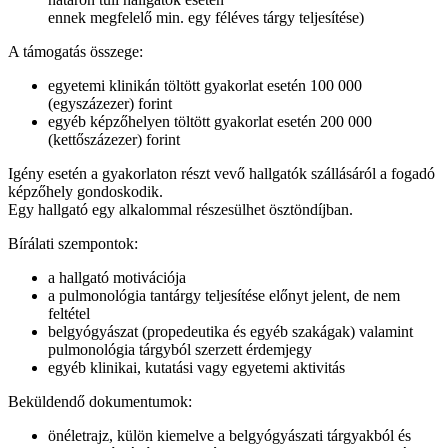
ennek megfelelő min. egy féléves tárgy teljesítése)
A támogatás összege:
egyetemi klinikán töltött gyakorlat esetén 100 000
(egyszázezer) forint
egyéb képzőhelyen töltött gyakorlat esetén 200 000
(kettőszázezer) forint
Igény esetén a gyakorlaton részt vevő hallgatók szállásáról a fogadó
képzőhely gondoskodik.
Egy hallgató egy alkalommal részesülhet ösztöndíjban.
Bírálati szempontok:
a hallgató motivációja
a pulmonológia tantárgy teljesítése előnyt jelent, de nem
feltétel
belgyógyászat (propedeutika és egyéb szakágak) valamint
pulmonológia tárgyból szerzett érdemjegy
egyéb klinikai, kutatási vagy egyetemi aktivitás
Beküldendő dokumentumok:
önéletrajz, külön kiemelve a belgyógyászati tárgyakból és