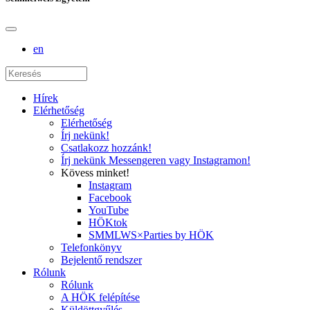
en
Hírek
Elérhetőség
Elérhetőség
Írj nekünk!
Csatlakozz hozzánk!
Írj nekünk Messengeren vagy Instagramon!
Kövess minket!
Instagram
Facebook
YouTube
HÖKtok
SMMLWS×Parties by HÖK
Telefonkönyv
Bejelentő rendszer
Rólunk
Rólunk
A HÖK felépítése
Küldöttgyűlés