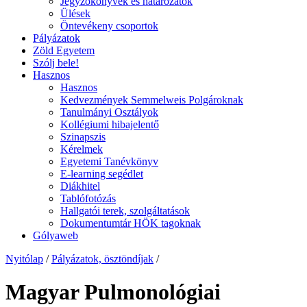
Jegyzőkönyvek és határozatok
Ülések
Öntevékeny csoportok
Pályázatok
Zöld Egyetem
Szólj bele!
Hasznos
Hasznos
Kedvezmények Semmelweis Polgároknak
Tanulmányi Osztályok
Kollégiumi hibajelentő
Szinapszis
Kérelmek
Egyetemi Tanévkönyv
E-learning segédlet
Diákhitel
Tablófotózás
Hallgatói terek, szolgáltatások
Dokumentumtár HÖK tagoknak
Gólyaweb
Nyitólap
/
Pályázatok, ösztöndíjak
/
Magyar Pulmonológiai