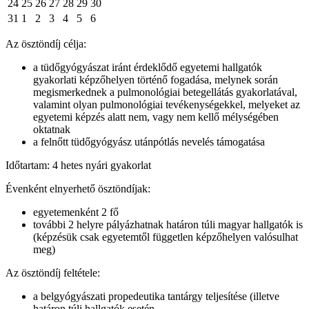
24
25
26
27
28
29
30
31
1
2
3
4
5
6
Az ösztöndíj célja:
a tüdőgyógyászat iránt érdeklődő egyetemi hallgatók
gyakorlati képzőhelyen történő fogadása, melynek során
megismerkednek a pulmonológiai betegellátás gyakorlatával,
valamint olyan pulmonológiai tevékenységekkel, melyeket az
egyetemi képzés alatt nem, vagy nem kellő mélységében
oktatnak
a felnőtt tüdőgyógyász utánpótlás nevelés támogatása
Időtartam: 4 hetes nyári gyakorlat
Évenként elnyerhető ösztöndíjak:
egyetemenként 2 fő
további 2 helyre pályázhatnak határon túli magyar hallgatók is
(képzésük csak egyetemtől független képzőhelyen valósulhat
meg)
Az ösztöndíj feltétele:
a belgyógyászati propedeutika tantárgy teljesítése (illetve
határon túli hallgatók esetén