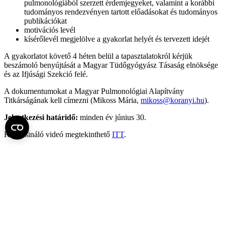
pulmonológiából szerzett érdemjegyeket, valamint a korábbi
tudományos rendezvényen tartott előadásokat és tudományos
publikációkat
motivációs levél
kísérőlevél megjelölve a gyakorlat helyét és tervezett idejét
A gyakorlatot követő 4 héten belül a tapasztalatokról kérjük
beszámoló benyújtását a Magyar Tüdőgyógyász Tásaság elnöksége
és az Ifjúsági Szekció felé.
A dokumentumokat a Magyar Pulmonológiai Alapítvány
Titkárságának kell címezni (Mikoss Mária,
mikoss@koranyi.hu
).
Jelentkezési határidő:
minden év június 30.
Kedvcsináló videó megtekinthető
ITT
.
Ha bárkinek segítségre lenne szüksége a pályázattal kapcsolatban,
akkor bátran ír
j
on a
Magyar Tüdőgyógyász Társaság titkárságának
(
mtt.titkarsag@koranyi.hu
), vagy az MTT Ifjúsági Szekció
vezetőségének
(
czibulaeszter@gmail.com
,
ifjusagiszekciomtt@gmail.com
)
e-mail
címére.
Fel az oldal tetejére