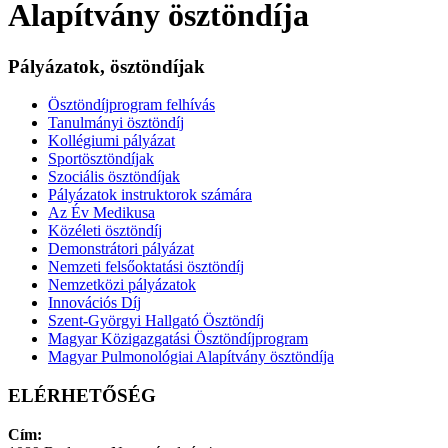
Alapítvány ösztöndíja
Pályázatok, ösztöndíjak
Ösztöndíjprogram felhívás
Tanulmányi ösztöndíj
Kollégiumi pályázat
Sportösztöndíjak
Szociális ösztöndíjak
Pályázatok instruktorok számára
Az Év Medikusa
Közéleti ösztöndíj
Demonstrátori pályázat
Nemzeti felsőoktatási ösztöndíj
Nemzetközi pályázatok
Innovációs Díj
Szent-Györgyi Hallgató Ösztöndíj
Magyar Közigazgatási Ösztöndíjprogram
Magyar Pulmonológiai Alapítvány ösztöndíja
ELÉRHETŐSÉG
Cím: