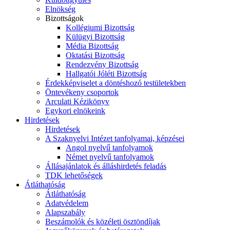
Elnökség
Bizottságok
Kollégiumi Bizottság
Külügyi Bizottság
Média Bizottság
Oktatási Bizottság
Rendezvény Bizottság
Hallgatói Jóléti Bizottság
Érdekképviselet a döntéshozó testületekben
Öntevékeny csoportok
Arculati Kézikönyv
Egykori elnökeink
Hirdetések
Hirdetések
A Szaknyelvi Intézet tanfolyamai, képzései
Angol nyelvű tanfolyamok
Német nyelvű tanfolyamok
Állásajánlatok és álláshirdetés feladás
TDK lehetőségek
Átláthatóság
Átláthatóság
Adatvédelem
Alapszabály
Beszámolók és közéleti ösztöndíjak