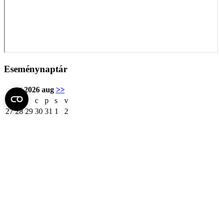
Eseménynaptár
<<
2026 aug
>>
h
K
s
c
p
s
v
27
28
29
30
31
1
2
3
4
5
6
7
8
9
10
11
12
13
14
15
16
17
18
19
20
21
22
23
24
25
26
27
28
29
30
31
1
2
3
4
5
6
Fel az oldal tetejére
Semmelweis Egyetem
Kutató-Elitegyetem