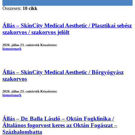
Összesen:
10 cikk
Állás – SkinCity Medical Aesthetic / Plasztikai sebész
szakorvos / szakorvos jelölt
2026. július 23. csütörtök
Közzétette:
kismatemark
Állás – SkinCity Medical Aesthetic / Bőrgyógyász
szakorvos
2026. július 23. csütörtök
Közzétette:
kismatemark
Állás – Dr. Balla László – Oktán Fogklinika /
Általános fogorvost keres az Oktán Fogászat –
Százhalombatta