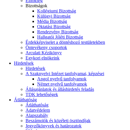
Elnökség
Bizottságok
Kollégiumi Bizottság
Külügyi Bizottság
Média Bizottság
Oktatási Bizottság
Rendezvény Bizottság
Hallgatói Jóléti Bizottság
Érdekképviselet a döntéshozó testületekben
Öntevékeny csoportok
Arculati Kézikönyv
Egykori elnökeink
Hirdetések
Hirdetések
A Szaknyelvi Intézet tanfolyamai, képzései
Angol nyelvű tanfolyamok
Német nyelvű tanfolyamok
Állásajánlatok és álláshirdetés feladás
TDK lehetőségek
Átláthatóság
Átláthatóság
Adatvédelem
Alapszabály
Beszámolók és közéleti ösztöndíjak
Jegyzőkönyvek és határozatok