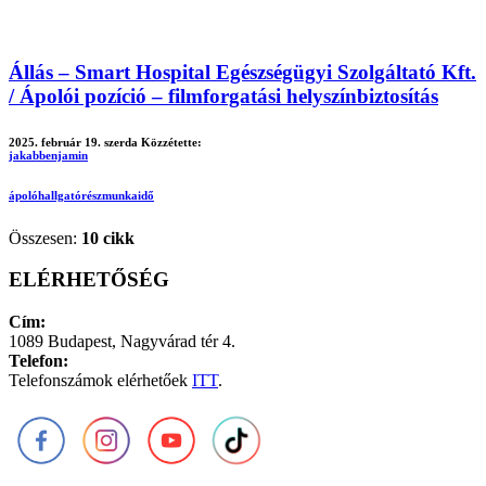
Állás – Smart Hospital Egészségügyi Szolgáltató Kft.
/ Ápolói pozíció – filmforgatási helyszínbiztosítás
2025. február 19. szerda
Közzétette:
jakabbenjamin
ápoló
hallgató
részmunkaidő
Összesen:
10 cikk
ELÉRHETŐSÉG
Cím:
1089 Budapest, Nagyvárad tér 4.
Telefon:
Telefonszámok elérhetőek
ITT
.