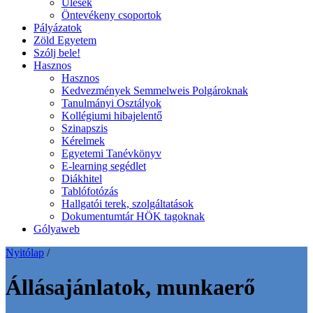
Ülések
Öntevékeny csoportok
Pályázatok
Zöld Egyetem
Szólj bele!
Hasznos
Hasznos
Kedvezmények Semmelweis Polgároknak
Tanulmányi Osztályok
Kollégiumi hibajelentő
Szinapszis
Kérelmek
Egyetemi Tanévkönyv
E-learning segédlet
Diákhitel
Tablófotózás
Hallgatói terek, szolgáltatások
Dokumentumtár HÖK tagoknak
Gólyaweb
Nyitólap
/
Állásajánlatok, munkaerő