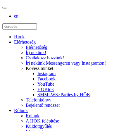
en
Hírek
Elérhetőség
Elérhetőség
Írj nekünk!
Csatlakozz hozzánk!
Írj nekünk Messengeren vagy Instagramon!
Kövess minket!
Instagram
Facebook
YouTube
HÖKtok
SMMLWS×Parties by HÖK
Telefonkönyv
Bejelentő rendszer
Rólunk
Rólunk
A HÖK felépítése
Küldöttgyűlés